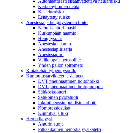
Automaattisesti sisäänvedettävä neularuisku
Kertakäyttöinen neula
Kasteluruisku
Esitäytetty ruisku
Anestesia ja hengitysteiden hoito
Nebulisaattori maski
Kurkunpään naamio
Hengityspiiri
Anestesia naamio
Anestesiapiirisarja
Anestesiapiiri
Välikappale aerosolille
Yhden pallon spirometri
Rintakehän tyhjennyspullo
Kuntoutustarvikkeet ja -laitteet
DVT pneumaattinen hoitoholkki
DVT-pneumaattinen hoitopumppu
Sähköskootteri
Sähköinen pyörätuoli
Inkontinenssin puhdistusrobotti
Kompressiosukat
Kiinnitys ja tuki
Hemodialyysi
Anturin suoja
Pitkäaikainen hemodialyysikatetri