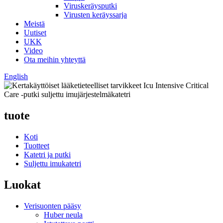
Viruskeräysputki
Virusten keräyssarja
Meistä
Uutiset
UKK
Video
Ota meihin yhteyttä
English
tuote
Koti
Tuotteet
Katetri ja putki
Suljettu imukatetri
Luokat
Verisuonten pääsy
Huber neula