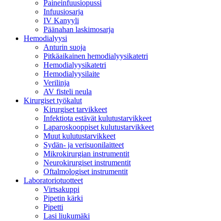
Paineinfuusiopussi
Infuusiosarja
IV Kanyyli
Päänahan laskimosarja
Hemodialyysi
Anturin suoja
Pitkäaikainen hemodialyysikatetri
Hemodialyysikatetri
Hemodialyysilaite
Verilinja
AV fisteli neula
Kirurgiset työkalut
Kirurgiset tarvikkeet
Infektiota estävät kulutustarvikkeet
Laparoskooppiset kulutustarvikkeet
Muut kulutustarvikkeet
Sydän- ja verisuonilaitteet
Mikrokirurgian instrumentit
Neurokirurgiset instrumentit
Oftalmologiset instrumentit
Laboratoriotuotteet
Virtsakuppi
Pipetin kärki
Pipetti
Lasi liukumäki