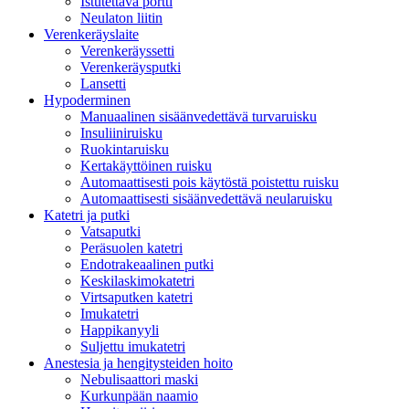
Istutettava portti
Neulaton liitin
Verenkeräyslaite
Verenkeräyssetti
Verenkeräysputki
Lansetti
Hypoderminen
Manuaalinen sisäänvedettävä turvaruisku
Insuliiniruisku
Ruokintaruisku
Kertakäyttöinen ruisku
Automaattisesti pois käytöstä poistettu ruisku
Automaattisesti sisäänvedettävä neularuisku
Katetri ja putki
Vatsaputki
Peräsuolen katetri
Endotrakeaalinen putki
Keskilaskimokatetri
Virtsaputken katetri
Imukatetri
Happikanyyli
Suljettu imukatetri
Anestesia ja hengitysteiden hoito
Nebulisaattori maski
Kurkunpään naamio