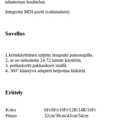
tahattoman huuhtelun.
Integroitu MDI-portti (valinnainen)
Sovellus
1.kertakäyttöinen suljettu imuputki painonapilla.
2. se on tarkoitettu 24-72 tunnin käyttöön.
3. potilaskortit pakkauksen sisällä
4. 360° kääntyvä adapteri helpottaa lääkäriä.
Erittely
Koko
6Fr/8Fr/10Fr/12R/14R/16Fr
Pituus
32cm/36cm/42cm/54cm