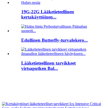
19G-22G Lääketieteellinen
kertakäyttöinen...
Edullinen Butterfly-turvalokero...
Lääketieteellinen tarvikkeet
virtsaputken Bal...