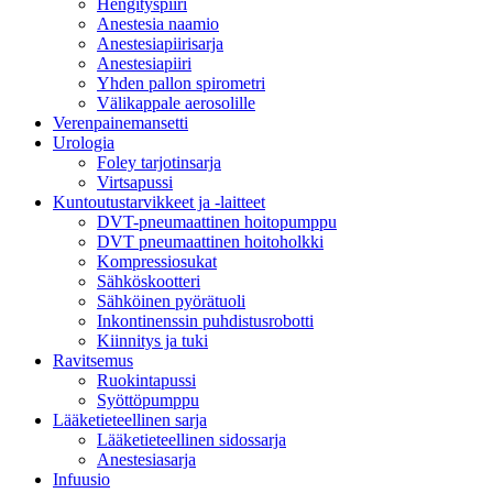
Hengityspiiri
Anestesia naamio
Anestesiapiirisarja
Anestesiapiiri
Yhden pallon spirometri
Välikappale aerosolille
Verenpainemansetti
Urologia
Foley tarjotinsarja
Virtsapussi
Kuntoutustarvikkeet ja -laitteet
DVT-pneumaattinen hoitopumppu
DVT pneumaattinen hoitoholkki
Kompressiosukat
Sähköskootteri
Sähköinen pyörätuoli
Inkontinenssin puhdistusrobotti
Kiinnitys ja tuki
Ravitsemus
Ruokintapussi
Syöttöpumppu
Lääketieteellinen sarja
Lääketieteellinen sidossarja
Anestesiasarja
Infuusio