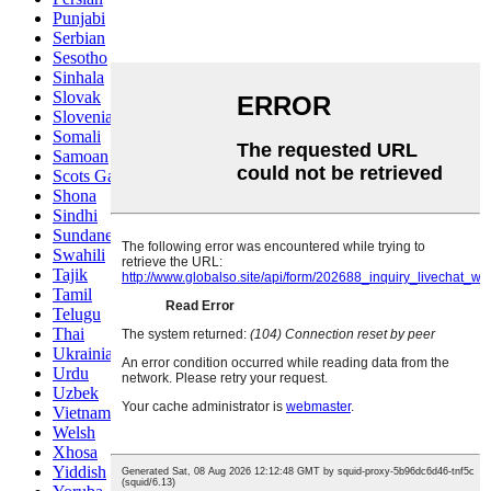
Punjabi
Serbian
Sesotho
Sinhala
Slovak
Slovenian
Somali
Samoan
Scots Gaelic
Shona
Sindhi
Sundanese
Swahili
Tajik
Tamil
Telugu
Thai
Ukrainian
Urdu
Uzbek
Vietnamese
Welsh
Xhosa
Yiddish