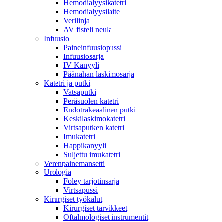
Hemodialyysikatetri
Hemodialyysilaite
Verilinja
AV fisteli neula
Infuusio
Paineinfuusiopussi
Infuusiosarja
IV Kanyyli
Päänahan laskimosarja
Katetri ja putki
Vatsaputki
Peräsuolen katetri
Endotrakeaalinen putki
Keskilaskimokatetri
Virtsaputken katetri
Imukatetri
Happikanyyli
Suljettu imukatetri
Verenpainemansetti
Urologia
Foley tarjotinsarja
Virtsapussi
Kirurgiset työkalut
Kirurgiset tarvikkeet
Oftalmologiset instrumentit