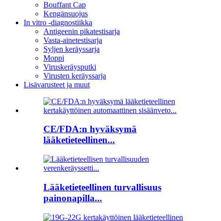
Bouffant Cap
Kengänsuojus
In vitro -diagnostiikka
Antigeenin pikatestisarja
Vasta-ainetestisarja
Syljen keräyssarja
Moppi
Viruskeräysputki
Virusten keräyssarja
Lisävarusteet ja muut
CE/FDA:n hyväksymä
lääketieteellinen...
Lääketieteellinen turvallisuus
painonapilla...