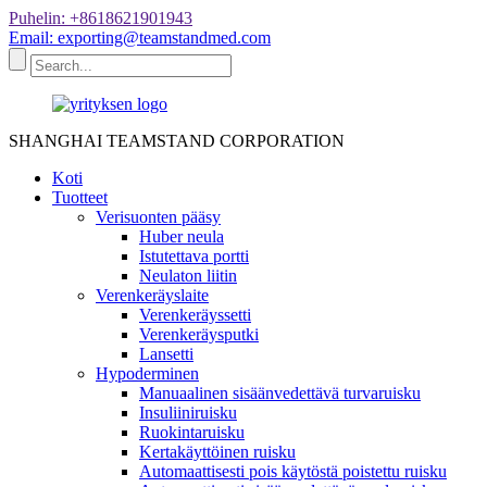
Puhelin: +8618621901943
Email: exporting@teamstandmed.com
SHANGHAI TEAMSTAND CORPORATION
Koti
Tuotteet
Verisuonten pääsy
Huber neula
Istutettava portti
Neulaton liitin
Verenkeräyslaite
Verenkeräyssetti
Verenkeräysputki
Lansetti
Hypoderminen
Manuaalinen sisäänvedettävä turvaruisku
Insuliiniruisku
Ruokintaruisku
Kertakäyttöinen ruisku
Automaattisesti pois käytöstä poistettu ruisku