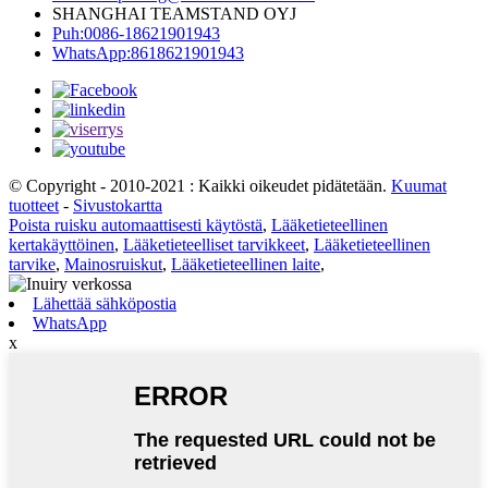
SHANGHAI TEAMSTAND OYJ
Puh:0086-18621901943
WhatsApp:8618621901943
© Copyright - 2010-2021 : Kaikki oikeudet pidätetään.
Kuumat
tuotteet
-
Sivustokartta
Poista ruisku automaattisesti käytöstä
,
Lääketieteellinen
kertakäyttöinen
,
Lääketieteelliset tarvikkeet
,
Lääketieteellinen
tarvike
,
Mainosruiskut
,
Lääketieteellinen laite
,
Lähettää sähköpostia
WhatsApp
x