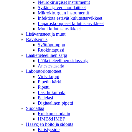
Neurokirurgiset instrumentit
Sydän- ja verisuonilaitteet
Mikrokirurgian instrumentit
Infektiota estävät kulutustarvikkeet
Laparoskooppiset kulutustarvikkeet
Muut kulutustarvikkeet
Lisävarusteet ja muut
Ravitsemus
Syöttöpumppu
Ruokintapussi
Lääketieteellinen sarja
Lääketieteellinen sidossarja
Anestesiasarja
Laboratoriotuotteet
Virtsakuppi
Pipetin kärki
Pipetti
Lasi liukumäki
Peitelasi
Digitaalinen pipetti
Suodattaa
Ruiskun suodatin
HME&HMEF
Haavojen hoito ja sidonta
Kiristysside