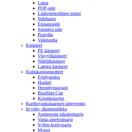
Laina
POP-side
Lääketieteellinen teippi
Sideharso
Ensiapuside
Joustava side
Puuvilla
Valunauha
Käsineet
PE käsineet
Vinyylikäsineet
Nitriilikäsineet
Lateksi käsineet
Kuitukangastuotteet
Eristyspuku
Haalari
Hengityssuojain
Bouffant Cap
Kengänsuojus
Kardiovaskulaarinen interventio
In vitro -diagnostiikka
Antigeenin pikatestisarja
Vasta-ainetestisarja
Syljen keräyssarja
Moppi