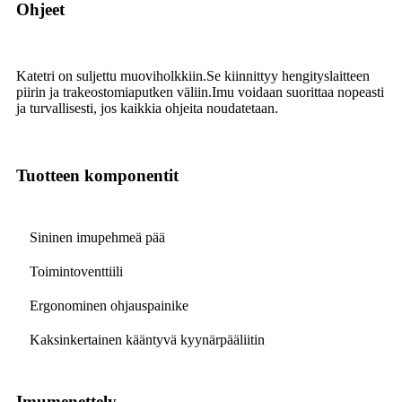
Ohjeet
Katetri on suljettu muoviholkkiin.Se kiinnittyy hengityslaitteen
piirin ja trakeostomiaputken väliin.Imu voidaan suorittaa nopeasti
ja turvallisesti, jos kaikkia ohjeita noudatetaan.
Tuotteen komponentit
Sininen imupehmeä pää
Toimintoventtiili
Ergonominen ohjauspainike
Kaksinkertainen kääntyvä kyynärpääliitin
Imumenettely