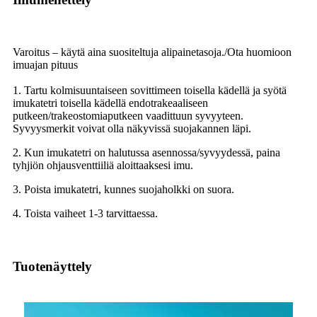
Varoitus – käytä aina suositeltuja alipainetasoja./Ota huomioon
imuajan pituus
1. Tartu kolmisuuntaiseen sovittimeen toisella kädellä ja syötä
imukatetri toisella kädellä endotrakeaaliseen
putkeen/trakeostomiaputkeen vaadittuun syvyyteen.
Syvyysmerkit voivat olla näkyvissä suojakannen läpi.
2. Kun imukatetri on halutussa asennossa/syvyydessä, paina
tyhjiön ohjausventtiiliä aloittaaksesi imu.
3. Poista imukatetri, kunnes suojaholkki on suora.
4. Toista vaiheet 1-3 tarvittaessa.
Tuotenäyttely