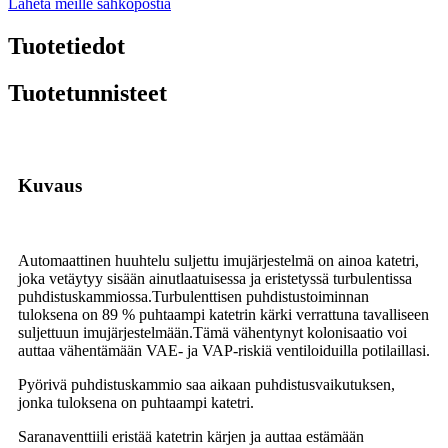
Lähetä meille sähköpostia
Tuotetiedot
Tuotetunnisteet
Kuvaus
Automaattinen huuhtelu suljettu imujärjestelmä on ainoa katetri,
joka vetäytyy sisään ainutlaatuisessa ja eristetyssä turbulentissa
puhdistuskammiossa.Turbulenttisen puhdistustoiminnan
tuloksena on 89 % puhtaampi katetrin kärki verrattuna tavalliseen
suljettuun imujärjestelmään.Tämä vähentynyt kolonisaatio voi
auttaa vähentämään VAE- ja VAP-riskiä ventiloiduilla potilaillasi.
Pyörivä puhdistuskammio saa aikaan puhdistusvaikutuksen,
jonka tuloksena on puhtaampi katetri.
Saranaventtiili eristää katetrin kärjen ja auttaa estämään