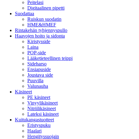
Peitelasi
Digitaalinen pipetti
Suodattaa
Ruiskun suodatin
HME&HMEF
Rintakehän tyhjennyspullo
Haavojen hoito ja sidonta
Kiristysside
Laina
POP-side
Lääketieteellinen teippi
Sideharso
Ensiapuside
Joustava side
Puuvilla
Valunauha
Käsineet
PE käsineet
Vinyylikäsineet
Nitriilikäsineet
Lateksi käsineet
Kuitukangastuotteet
Eristyspuku
Haalari
Hengityssuojain