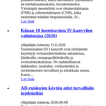
tai tulehdussairauksien, havaitsemiseksi.
Yleisimpiä menetelmiä ovat ohutneulabiopsia
(FNB) ja ydinneulabiopsia (CNB), jotka
molemmat tehdään biopsianeulalla. Al...
Lue lisää
Kiinan 10 luotettavinta IV-kanyylien
valmistajaa (2026)
ylläpitäjän toimesta 15.6.2026
Suonensisäiset (IV) kanyylit ovat yleisimmin
käytettyjä verisuonitiivilaitteita sairaaloissa,
klinikoilla, ensiapupoliklinikoilla ja
avohoitokeskuksissa. Ne mahdollistavat
lääkkeiden, nesteiden, verituotteiden ja
ravintoliuosten turvallisen ja tehokkaan annon.
Kuten...
Lue lisää
AD-ruiskujen käytön edut turvallisiin
injektioihin
ylläpitäjän toimesta 2026-06-08