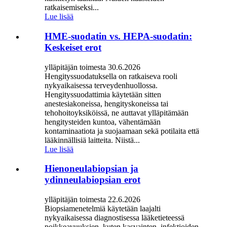
ratkaisemiseksi...
Lue lisää
HME-suodatin vs. HEPA-suodatin:
Keskeiset erot
ylläpitäjän toimesta 30.6.2026
Hengityssuodatuksella on ratkaiseva rooli
nykyaikaisessa terveydenhuollossa.
Hengityssuodattimia käytetään sitten
anestesiakoneissa, hengityskoneissa tai
tehohoitoyksiköissä, ne auttavat ylläpitämään
hengitysteiden kuntoa, vähentämään
kontaminaatiota ja suojaamaan sekä potilaita että
lääkinnällisiä laitteita. Niistä...
Lue lisää
Hienoneulabiopsian ja
ydinneulabiopsian erot
ylläpitäjän toimesta 22.6.2026
Biopsiamenetelmiä käytetään laajalti
nykyaikaisessa diagnostisessa lääketieteessä
poikkeavuuksien, kuten kasvainten, infektioiden