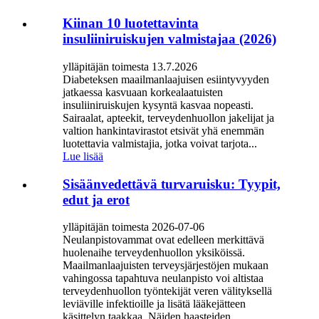
Kiinan 10 luotettavinta
insuliiniruiskujen valmistajaa (2026)
ylläpitäjän toimesta 13.7.2026
Diabeteksen maailmanlaajuisen esiintyvyyden
jatkaessa kasvuaan korkealaatuisten
insuliiniruiskujen kysyntä kasvaa nopeasti.
Sairaalat, apteekit, terveydenhuollon jakelijat ja
valtion hankintavirastot etsivät yhä enemmän
luotettavia valmistajia, jotka voivat tarjota...
Lue lisää
Sisäänvedettävä turvaruisku: Tyypit,
edut ja erot
ylläpitäjän toimesta 2026-07-06
Neulanpistovammat ovat edelleen merkittävä
huolenaihe terveydenhuollon yksiköissä.
Maailmanlaajuisten terveysjärjestöjen mukaan
vahingossa tapahtuva neulanpisto voi altistaa
terveydenhuollon työntekijät veren välityksellä
leviäville infektioille ja lisätä lääkejätteen
käsittelyn taakkaa. Näiden haasteiden