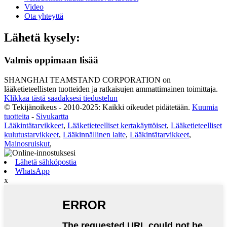
Video
Ota yhteyttä
Lähetä kysely:
Valmis oppimaan lisää
SHANGHAI TEAMSTAND CORPORATION on
lääketieteellisten tuotteiden ja ratkaisujen ammattimainen toimittaja.
Klikkaa tästä saadaksesi tiedustelun
© Tekijänoikeus - 2010-2025: Kaikki oikeudet pidätetään.
Kuumia
tuotteita
-
Sivukartta
Lääkintätarvikkeet
,
Lääketieteelliset kertakäyttöiset
,
Lääketieteelliset
kulutustarvikkeet
,
Lääkinnällinen laite
,
Lääkintätarvikkeet
,
Mainosruiskut
,
Lähetä sähköpostia
WhatsApp
x