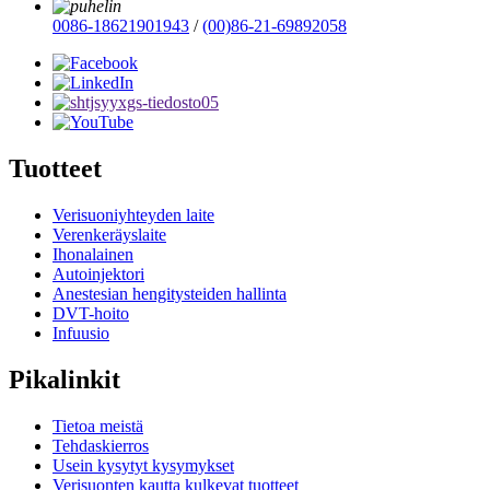
0086-18621901943
/
(00)86-21-69892058
Tuotteet
Verisuoniyhteyden laite
Verenkeräyslaite
Ihonalainen
Autoinjektori
Anestesian hengitysteiden hallinta
DVT-hoito
Infuusio
Pikalinkit
Tietoa meistä
Tehdaskierros
Usein kysytyt kysymykset
Verisuonten kautta kulkevat tuotteet