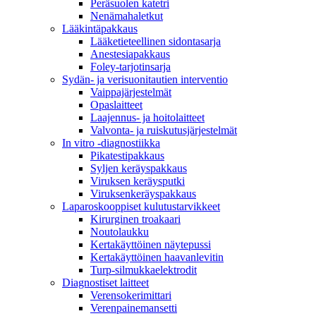
Peräsuolen katetri
Nenämahaletkut
Lääkintäpakkaus
Lääketieteellinen sidontasarja
Anestesiapakkaus
Foley-tarjotinsarja
Sydän- ja verisuonitautien interventio
Vaippajärjestelmät
Opaslaitteet
Laajennus- ja hoitolaitteet
Valvonta- ja ruiskutusjärjestelmät
In vitro -diagnostiikka
Pikatestipakkaus
Syljen keräyspakkaus
Viruksen keräysputki
Viruksenkeräyspakkaus
Laparoskooppiset kulutustarvikkeet
Kirurginen troakaari
Noutolaukku
Kertakäyttöinen näytepussi
Kertakäyttöinen haavanlevitin
Turp-silmukkaelektrodit
Diagnostiset laitteet
Verensokerimittari
Verenpainemansetti