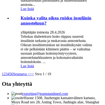
standardoidun pitoisuuden ja suhteellisuuden
ansiosta...
Lue lisää
Kuinka valita oikea ruisku insuliinin
annosteluun?
ylläpitäjän toimesta 28.4.2026
Tehokas diabeteksen hoito riippuu suuresti
insuliinin tarkasta ja mukavasta annostelusta.
Oikean insuliiniruiskun tai insuliinikynän valinta
ei ole pelkästään kliininen päätös – se vaikuttaa
suoraan potilaan hoitomyöntyvyyteen,
annostelutarkkuuteen ja kokonaisvaltaisiin
hoitotuloksiin. ...
Lue lisää
1
2
3
4
5
6
Seuraava >
>>
Sivu 1 / 19
Ota yhteyttä
exporting@teamstandmed.com
Huone 1508, Jiazhengin kansainvälinen kartano,
Moyu Road nro 28, Anting Town, Jiadingin alue, Shanghai