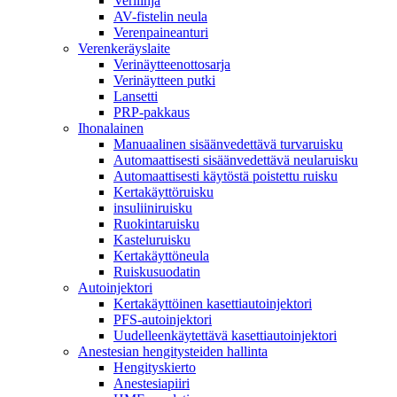
Verilinja
AV-fistelin neula
Verenpaineanturi
Verenkeräyslaite
Verinäytteenottosarja
Verinäytteen putki
Lansetti
PRP-pakkaus
Ihonalainen
Manuaalinen sisäänvedettävä turvaruisku
Automaattisesti sisäänvedettävä neularuisku
Automaattisesti käytöstä poistettu ruisku
Kertakäyttöruisku
insuliiniruisku
Ruokintaruisku
Kasteluruisku
Kertakäyttöneula
Ruiskusuodatin
Autoinjektori
Kertakäyttöinen kasettiautoinjektori
PFS-autoinjektori
Uudelleenkäytettävä kasettiautoinjektori
Anestesian hengitysteiden hallinta
Hengityskierto
Anestesiapiiri