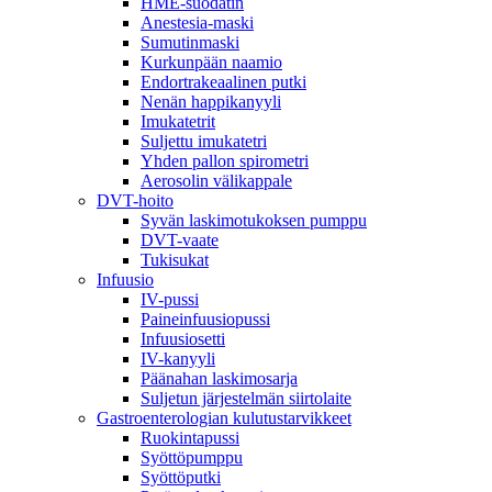
HME-suodatin
Anestesia-maski
Sumutinmaski
Kurkunpään naamio
Endortrakeaalinen putki
Nenän happikanyyli
Imukatetrit
Suljettu imukatetri
Yhden pallon spirometri
Aerosolin välikappale
DVT-hoito
Syvän laskimotukoksen pumppu
DVT-vaate
Tukisukat
Infuusio
IV-pussi
Paineinfuusiopussi
Infuusiosetti
IV-kanyyli
Päänahan laskimosarja
Suljetun järjestelmän siirtolaite
Gastroenterologian kulutustarvikkeet
Ruokintapussi
Syöttöpumppu
Syöttöputki