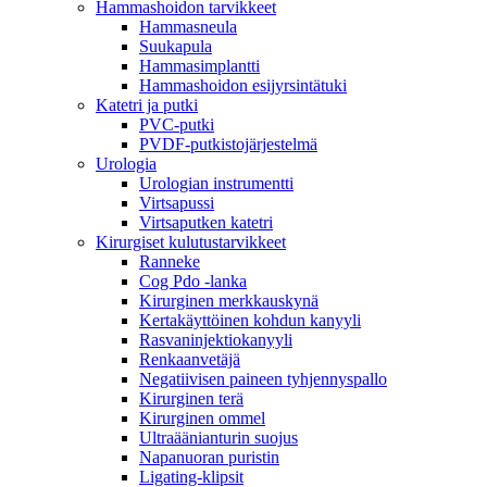
Hammashoidon tarvikkeet
Hammasneula
Suukapula
Hammasimplantti
Hammashoidon esijyrsintätuki
Katetri ja putki
PVC-putki
PVDF-putkistojärjestelmä
Urologia
Urologian instrumentti
Virtsapussi
Virtsaputken katetri
Kirurgiset kulutustarvikkeet
Ranneke
Cog Pdo -lanka
Kirurginen merkkauskynä
Kertakäyttöinen kohdun kanyyli
Rasvaninjektiokanyyli
Renkaanvetäjä
Negatiivisen paineen tyhjennyspallo
Kirurginen terä
Kirurginen ommel
Ultraäänianturin suojus
Napanuoran puristin
Ligating-klipsit