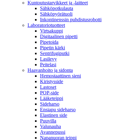
Kuntoutustarvikkeet ja -laitteet
Sähköpotkulauta
Sähköpyörätuoli
Inkontinenssin puhdistusrobotti
Laboratoriotuotteet
Virtsakuppi
Digitaalinen pipetti
Pipetoida
Pipetin kärki
Sentrifugiputki
Lasilevy
Peitelasi
Haavanhoito ja sidonta
Hemostaattinen sieni
Kiristysside
Lastoset
POP-side
Lääketeippi
Sideharso
Ensiapu sideharso
Elastinen side
Puuvilla
Valunauha
Avannepussi
Napanuoran teippi