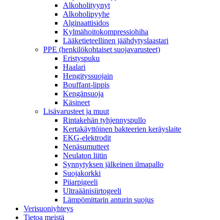
Alkoholityynyt
Alkoholipyyhe
Alginaattisidos
Kylmähoitokompressiohiha
Lääketieteellinen jäähdytyslaastari
PPE (henkilökohtaiset suojavarusteet)
Eristyspuku
Haalari
Hengityssuojain
Bouffant-lippis
Kengänsuoja
Käsineet
Lisävarusteet ja muut
Rintakehän tyhjennyspullo
Kertakäyttöinen bakteerien keräyslaite
EKG-elektrodit
Nenäsumutteet
Neulaton liitin
Synnytyksen jälkeinen ilmapallo
Suojakorkki
Piiarpigeeli
Ultraäänisiirtogeeli
Lämpömittarin anturin suojus
Verisuoniyhteys
Tietoa meistä