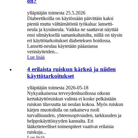
on?
ylläpitäjän toimesta 25.5.2026
Diabeetikoilla on käytössään päivittäin kaksi
pientä mutta välttämätöntä työkalua: lansetti-
neula ja kynäneula. Vaikka ne saattavat näyttää
ensi silmäyksellä samankaltaisilta, niillä on täysin
eri käyttötarkoitukset diabeteksen hoidossa.
Lansetti-neulaa käytetään pääasiassa
verinäytteiden...
Lue lisää
4 erilaista ruiskun kärkeä ja niiden
käyttötarkoitukset
ylläpitäjän toimesta 2026-05-18
Nykyaikaisessa terveydenhuollossa oikean
kertakäyttöruiskun valinta ei koske pelkästään
ruiskun tilavuutta tai neulan kokoa. Myös ruiskun
kärjen muotoilulla on ratkaiseva rooli
turvallisuuden, yhteensopivuuden, tarkkuuden ja
helppokäyttöisyyden kannalta. Eri
lääketieteelliset toimenpiteet vaativat erilaisia ​​
ruiskuja...
Lue lisää