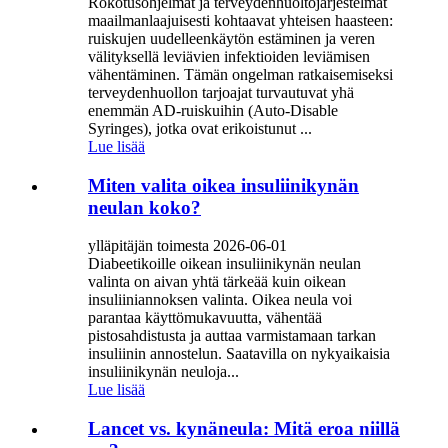
Rokotusohjelmat ja terveydenhuoltojärjestelmät
maailmanlaajuisesti kohtaavat yhteisen haasteen:
ruiskujen uudelleenkäytön estäminen ja veren
välityksellä leviävien infektioiden leviämisen
vähentäminen. Tämän ongelman ratkaisemiseksi
terveydenhuollon tarjoajat turvautuvat yhä
enemmän AD-ruiskuihin (Auto-Disable
Syringes), jotka ovat erikoistunut ...
Lue lisää
Miten valita oikea insuliinikynän
neulan koko?
ylläpitäjän toimesta 2026-06-01
Diabeetikoille oikean insuliinikynän neulan
valinta on aivan yhtä tärkeää kuin oikean
insuliiniannoksen valinta. Oikea neula voi
parantaa käyttömukavuutta, vähentää
pistosahdistusta ja auttaa varmistamaan tarkan
insuliinin annostelun. Saatavilla on nykyaikaisia ​​
insuliinikynän neuloja...
Lue lisää
Lancet vs. kynäneula: Mitä eroa niillä