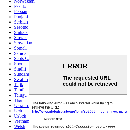
Norwegian
Pashto
Persian
Punjabi
Serbian
Sesotho
Sinhala
Slovak
Slovenian
Somali
Samoan
Scots Gaelic
Shona
Sindhi
Sundanese
Swahili
Tajik
Tamil
Telugu
Thai
Ukrainian
Urdu
Uzbek
Vietnamese
Welsh