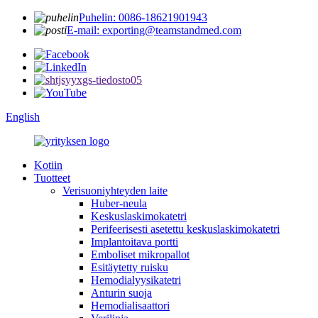
Puhelin: 0086-18621901943
E-mail: exporting@teamstandmed.com
English
Kotiin
Tuotteet
Verisuoniyhteyden laite
Huber-neula
Keskuslaskimokatetri
Perifeerisesti asetettu keskuslaskimokatetri
Implantoitava portti
Emboliset mikropallot
Esitäytetty ruisku
Hemodialyysikatetri
Anturin suoja
Hemodialisaattori