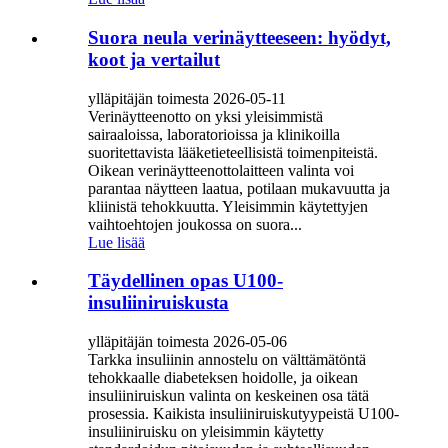
Suora neula verinäytteeseen: hyödyt,
koot ja vertailut
ylläpitäjän toimesta 2026-05-11
Verinäytteenotto on yksi yleisimmistä
sairaaloissa, laboratorioissa ja klinikoilla
suoritettavista lääketieteellisistä toimenpiteistä.
Oikean verinäytteenottolaitteen valinta voi
parantaa näytteen laatua, potilaan mukavuutta ja
kliinistä tehokkuutta. Yleisimmin käytettyjen
vaihtoehtojen joukossa on suora...
Lue lisää
Täydellinen opas U100-
insuliiniruiskusta
ylläpitäjän toimesta 2026-05-06
Tarkka insuliinin annostelu on välttämätöntä
tehokkaalle diabeteksen hoidolle, ja oikean
insuliiniruiskun valinta on keskeinen osa tätä
prosessia. Kaikista insuliiniruiskutyypeistä U100-
insuliiniruisku on yleisimmin käytetty