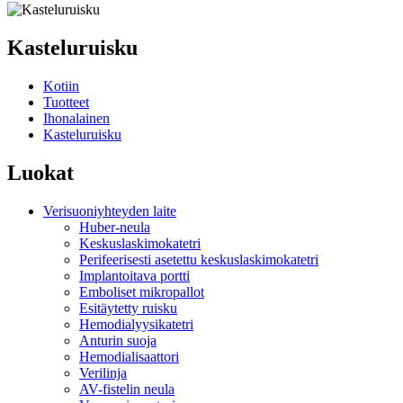
Kasteluruisku
Kotiin
Tuotteet
Ihonalainen
Kasteluruisku
Luokat
Verisuoniyhteyden laite
Huber-neula
Keskuslaskimokatetri
Perifeerisesti asetettu keskuslaskimokatetri
Implantoitava portti
Emboliset mikropallot
Esitäytetty ruisku
Hemodialyysikatetri
Anturin suoja
Hemodialisaattori
Verilinja
AV-fistelin neula