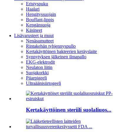
Eristyspuku
Haalari
Hengityssuojain
Bouffant-lippis
Kengänsuoja
Käsineet
Lisävarusteet ja muut
Nenäsumutteet
Rintakehän tyhjennyspullo
Kertakäyttöinen bakteerien keräyslaite
Synnytyksen jälkeinen ilmapallo
EKG-elektrodit
Neulaton liitin
Suojakorkki
Piiarpigeeli
Ultraäänisiirtogeeli
Kertakäyttöinen steriili suolaliuos...