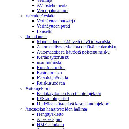
Verilinja
AV-fistelin neula
Verenpaineanturi
Verenkeräyslaite
Verinäytteenottosarja
Verinäytteen putki
Lansetti
Ihonalainen
Manuaalinen sisäänvedettävä turvaruisku
Automaattisesti sisäänvedettävä neularuisku
Automaattisesti käytöstä poistettu ruisku
Kertakäyttöruisku
insuliiniruisku
Ruokintaruisku
Kasteluruisku
Kertakäyttöneula
Ruiskusuodatin
Autoinjektori
Kertakäyttöinen kasettiautoinjektori
PFS-autoinjektori
Uudelleenkäytettävä kasettiautoinjektori
Anestesian hengitysteiden hallinta
Hengityskierto
Anestesiapiiri
HME-suodatin