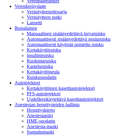
Verenpaineanturi
Verenkeräyslaite
Verinäytteenottosarja
Verinäytteen putki
Lansetti
Ihonalainen
Manuaalinen sisäänvedettävä turvaruisku
Automaattisesti sisäänvedettävä neularuisku
Automaattisesti käytöstä poistettu ruisku
Kertakäyttöruisku
insuliiniruisku
Ruokintaruisku
Kasteluruisku
Kertakäyttöneula
Ruiskusuodatin
Autoinjektori
Kertakäyttöinen kasettiautoinjektori
PFS-autoinjektori
Uudelleenkäytettävä kasettiautoinjektori
Anestesian hengitysteiden hallinta
Hengityskierto
Anestesiapiiri
HME-suodatin
Anestesia-maski
Sumutinmaski