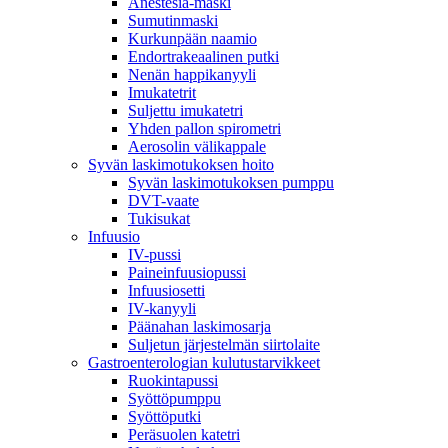
Anestesia-maski
Sumutinmaski
Kurkunpään naamio
Endortrakeaalinen putki
Nenän happikanyyli
Imukatetrit
Suljettu imukatetri
Yhden pallon spirometri
Aerosolin välikappale
Syvän laskimotukoksen hoito
Syvän laskimotukoksen pumppu
DVT-vaate
Tukisukat
Infuusio
IV-pussi
Paineinfuusiopussi
Infuusiosetti
IV-kanyyli
Päänahan laskimosarja
Suljetun järjestelmän siirtolaite
Gastroenterologian kulutustarvikkeet
Ruokintapussi
Syöttöpumppu
Syöttöputki
Peräsuolen katetri