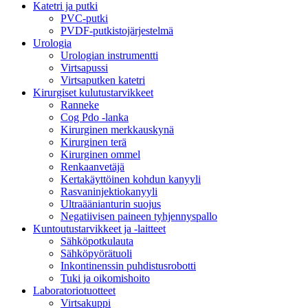
Katetri ja putki
PVC-putki
PVDF-putkistojärjestelmä
Urologia
Urologian instrumentti
Virtsapussi
Virtsaputken katetri
Kirurgiset kulutustarvikkeet
Ranneke
Cog Pdo -lanka
Kirurginen merkkauskynä
Kirurginen terä
Kirurginen ommel
Renkaanvetäjä
Kertakäyttöinen kohdun kanyyli
Rasvaninjektiokanyyli
Ultraäänianturin suojus
Negatiivisen paineen tyhjennyspallo
Kuntoutustarvikkeet ja -laitteet
Sähköpotkulauta
Sähköpyörätuoli
Inkontinenssin puhdistusrobotti
Tuki ja oikomishoito
Laboratoriotuotteet
Virtsakuppi