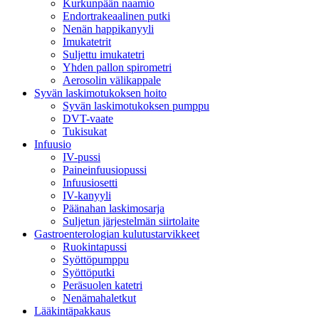
Kurkunpään naamio
Endortrakeaalinen putki
Nenän happikanyyli
Imukatetrit
Suljettu imukatetri
Yhden pallon spirometri
Aerosolin välikappale
Syvän laskimotukoksen hoito
Syvän laskimotukoksen pumppu
DVT-vaate
Tukisukat
Infuusio
IV-pussi
Paineinfuusiopussi
Infuusiosetti
IV-kanyyli
Päänahan laskimosarja
Suljetun järjestelmän siirtolaite
Gastroenterologian kulutustarvikkeet
Ruokintapussi
Syöttöpumppu
Syöttöputki
Peräsuolen katetri
Nenämahaletkut
Lääkintäpakkaus