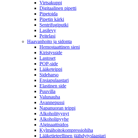
Virtsakuppi
Digitaalinen pipetti
Pipetoida
Pipetin kärki
Sentrifugiputki
Lasilevy
Peitelasi
Haavanhoito ja sidonta
Hemostaattinen sieni
Kiristysside
Lastoset
POP-side
Lääketeippi
Sideharso
Ensiapulaastari
Elastinen side
Puuvilla
Valunauha
Avannepussi
Napanuoran teippi
Alkoholityynyt
Alkoholipyyhe
Alginaattisidos
Kylmähoitokompressiohiha
Lääketieteellinen jäähdytyslaastari