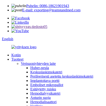
Puhelin: 0086-18621901943
E-mail: exporting@teamstandmed.com
English
Kotiin
Tuotteet
Verisuoniyhteyden laite
Huber-neula
Keskuslaskimokatetri
Perifeerisesti asetettu keskuslaskimokatetri
Implantoitava portti
Emboliset mikropallot
Esitäytetty ruisku
Hemodialyysikatetri
Anturin suoja
Hemodialisaattori