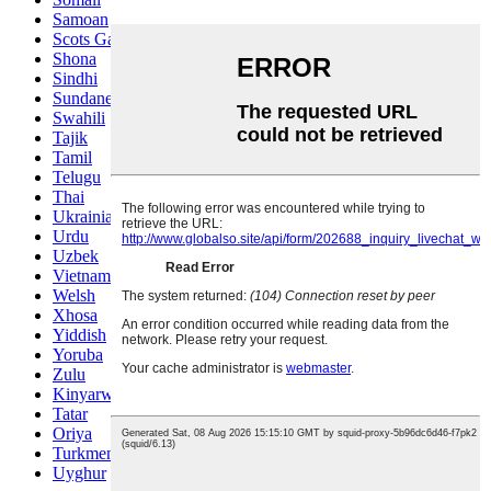
Samoan
Scots Gaelic
Shona
Sindhi
Sundanese
Swahili
Tajik
Tamil
Telugu
Thai
Ukrainian
Urdu
Uzbek
Vietnamese
Welsh
Xhosa
Yiddish
Yoruba
Zulu
Kinyarwanda
Tatar
Oriya
Turkmen
Uyghur