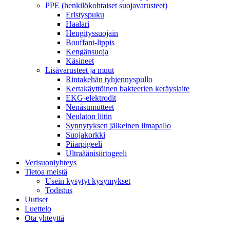
PPE (henkilökohtaiset suojavarusteet)
Eristyspuku
Haalari
Hengityssuojain
Bouffant-lippis
Kengänsuoja
Käsineet
Lisävarusteet ja muut
Rintakehän tyhjennyspullo
Kertakäyttöinen bakteerien keräyslaite
EKG-elektrodit
Nenäsumutteet
Neulaton liitin
Synnytyksen jälkeinen ilmapallo
Suojakorkki
Piiarpigeeli
Ultraäänisiirtogeeli
Verisuoniyhteys
Tietoa meistä
Usein kysytyt kysymykset
Todistus
Uutiset
Luettelo
Ota yhteyttä