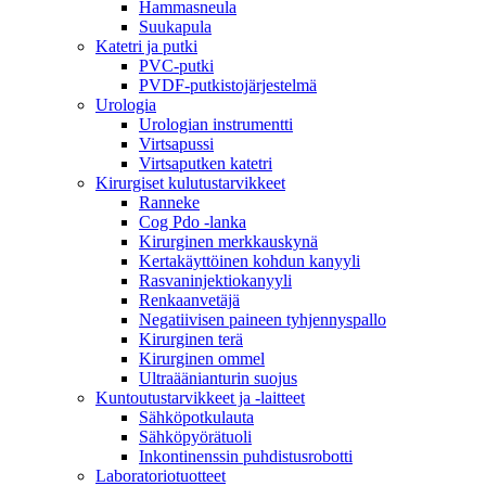
Hammasneula
Suukapula
Katetri ja putki
PVC-putki
PVDF-putkistojärjestelmä
Urologia
Urologian instrumentti
Virtsapussi
Virtsaputken katetri
Kirurgiset kulutustarvikkeet
Ranneke
Cog Pdo -lanka
Kirurginen merkkauskynä
Kertakäyttöinen kohdun kanyyli
Rasvaninjektiokanyyli
Renkaanvetäjä
Negatiivisen paineen tyhjennyspallo
Kirurginen terä
Kirurginen ommel
Ultraäänianturin suojus
Kuntoutustarvikkeet ja -laitteet
Sähköpotkulauta
Sähköpyörätuoli
Inkontinenssin puhdistusrobotti
Laboratoriotuotteet