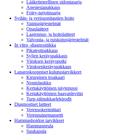
Lääketieteellinen sidontasarja
Anestesiapakkaus
Foley-tarjotinsarja
Sydän- ja verisuonitautien hoito
Vaippajärjestelmät
Opaslaitteet
Laajennus- ja hoitolaitteet
Valvonta- ja ruiskutusjärjestelmät
In vitro -diagnostiikka
Pikatestipakkaus
Syljen keräyspakkaus
Viruksen keräysputki
Viruksenkeräyspakkaus
Laparoskooppiset kulutustarvikkeet
Kirurginen troakaari
Noutolaukku
Kertakäyttöinen näytepussi
Kertakäyttöinen haavanlevitin
Turp-silmukkaelektrodit
Diagnostiset laitteet
Verensokerimittari
Verenpainemansetti
Hammashoidon tarvikkeet
Hammasneula
Suukapula