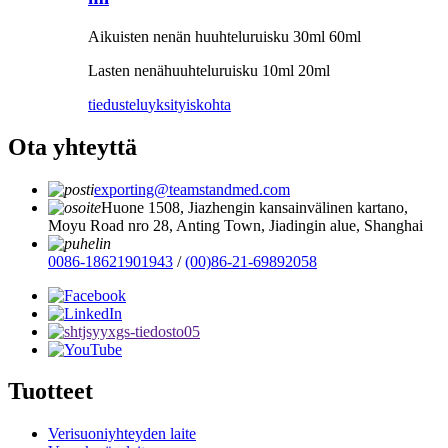
Aikuisten nenän huuhteluruisku 30ml 60ml
Lasten nenähuuhteluruisku 10ml 20ml
tiedustelu
yksityiskohta
Ota yhteyttä
exporting@teamstandmed.com
Huone 1508, Jiazhengin kansainvälinen kartano,
Moyu Road nro 28, Anting Town, Jiadingin alue, Shanghai
0086-18621901943
/
(00)86-21-69892058
Tuotteet
Verisuoniyhteyden laite