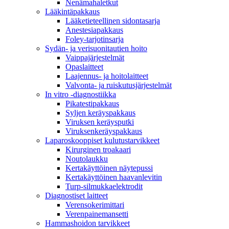
Nenämahaletkut
Lääkintäpakkaus
Lääketieteellinen sidontasarja
Anestesiapakkaus
Foley-tarjotinsarja
Sydän- ja verisuonitautien hoito
Vaippajärjestelmät
Opaslaitteet
Laajennus- ja hoitolaitteet
Valvonta- ja ruiskutusjärjestelmät
In vitro -diagnostiikka
Pikatestipakkaus
Syljen keräyspakkaus
Viruksen keräysputki
Viruksenkeräyspakkaus
Laparoskooppiset kulutustarvikkeet
Kirurginen troakaari
Noutolaukku
Kertakäyttöinen näytepussi
Kertakäyttöinen haavanlevitin
Turp-silmukkaelektrodit
Diagnostiset laitteet
Verensokerimittari
Verenpainemansetti
Hammashoidon tarvikkeet