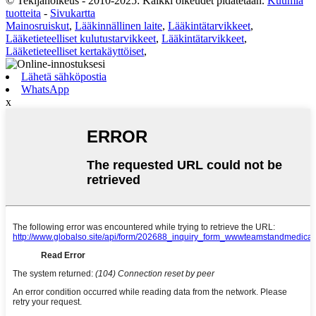
© Tekijänoikeus - 2010-2025: Kaikki oikeudet pidätetään.
Kuumia
tuotteita
-
Sivukartta
Mainosruiskut
,
Lääkinnällinen laite
,
Lääkintätarvikkeet
,
Lääketieteelliset kulutustarvikkeet
,
Lääkintätarvikkeet
,
Lääketieteelliset kertakäyttöiset
,
Lähetä sähköpostia
WhatsApp
x