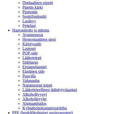
Digitaalinen pipetti
Pipetin kärki
Pipetoida
Sentrifugiputki
Lasilevy
Peitelasi
Haavanhoito ja sidonta
Avannepussi
Hemostaattinen sieni
Kiristysside
Lastoset
POP-side
Lääketeippi
Sideharso
Ensiapulaastari
Elastinen side
Puuvilla
Valunauha
Napanuoran teippi
Lääketieteellinen jäähdytyslaastari
Alkoholityynyt
Alkoholipyyhe
Alginaattisidos
Kylmähoitokompressiohiha
PPE (henkilökohtaiset suojavarusteet)