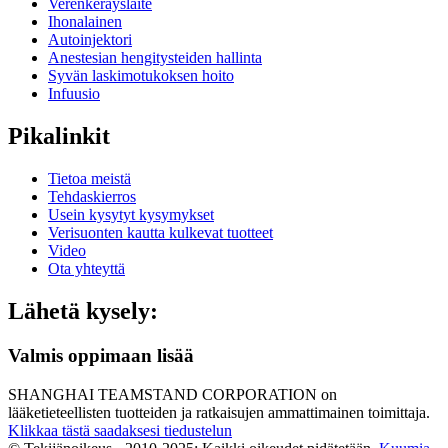
Verenkeräyslaite
Ihonalainen
Autoinjektori
Anestesian hengitysteiden hallinta
Syvän laskimotukoksen hoito
Infuusio
Pikalinkit
Tietoa meistä
Tehdaskierros
Usein kysytyt kysymykset
Verisuonten kautta kulkevat tuotteet
Video
Ota yhteyttä
Lähetä kysely:
Valmis oppimaan lisää
SHANGHAI TEAMSTAND CORPORATION on
lääketieteellisten tuotteiden ja ratkaisujen ammattimainen toimittaja.
Klikkaa tästä saadaksesi tiedustelun