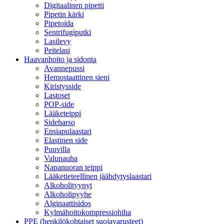
Digitaalinen pipetti
Pipetin kärki
Pipetoida
Sentrifugiputki
Lasilevy
Peitelasi
Haavanhoito ja sidonta
Avannepussi
Hemostaattinen sieni
Kiristysside
Lastoset
POP-side
Lääketeippi
Sideharso
Ensiapulaastari
Elastinen side
Puuvilla
Valunauha
Napanuoran teippi
Lääketieteellinen jäähdytyslaastari
Alkoholityynyt
Alkoholipyyhe
Alginaattisidos
Kylmähoitokompressiohiha
PPE (henkilökohtaiset suojavarusteet)