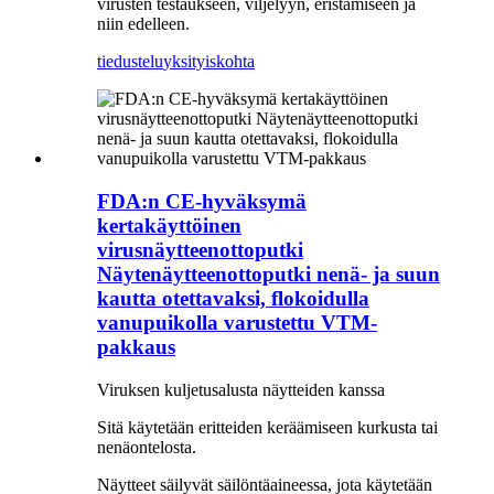
virusten testaukseen, viljelyyn, eristämiseen ja
niin edelleen.
tiedustelu
yksityiskohta
FDA:n CE-hyväksymä
kertakäyttöinen
virusnäytteenottoputki
Näytenäytteenottoputki nenä- ja suun
kautta otettavaksi, flokoidulla
vanupuikolla varustettu VTM-
pakkaus
Viruksen kuljetusalusta näytteiden kanssa
Sitä käytetään eritteiden keräämiseen kurkusta tai
nenäontelosta.
Näytteet säilyvät säilöntäaineessa, jota käytetään