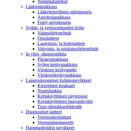
Nenämahaletkut
Lääkintäpakkaus
Lääketieteellinen sidontasarja
Anestesiapakkaus
Foley-tarjotinsarja
Sydän- ja verisuonitautien hoito
Vaippajärjestelmät
Opaslaitteet
Laajennus- ja hoitolaitteet
Valvonta- ja ruiskutusjärjestelmät
In vitro -diagnostiikka
Pikatestipakkaus
Syljen keräyspakkaus
Viruksen keräysputki
Viruksenkeräyspakkaus
Laparoskooppiset kulutustarvikkeet
Kirurginen troakaari
Noutolaukku
Kertakäyttöinen näytepussi
Kertakäyttöinen haavanlevitin
Turp-silmukkaelektrodit
Diagnostiset laitteet
Verensokerimittari
Verenpainemansetti
Hammashoidon tarvikkeet