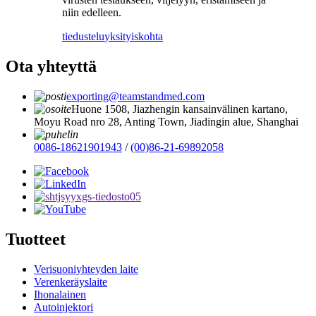
niin edelleen.
tiedustelu
yksityiskohta
Ota yhteyttä
exporting@teamstandmed.com
Huone 1508, Jiazhengin kansainvälinen kartano,
Moyu Road nro 28, Anting Town, Jiadingin alue, Shanghai
0086-18621901943
/
(00)86-21-69892058
Tuotteet
Verisuoniyhteyden laite
Verenkeräyslaite
Ihonalainen
Autoinjektori