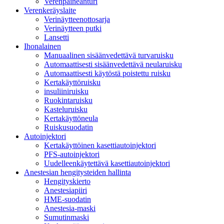
Verenpaineanturi
Verenkeräyslaite
Verinäytteenottosarja
Verinäytteen putki
Lansetti
Ihonalainen
Manuaalinen sisäänvedettävä turvaruisku
Automaattisesti sisäänvedettävä neularuisku
Automaattisesti käytöstä poistettu ruisku
Kertakäyttöruisku
insuliiniruisku
Ruokintaruisku
Kasteluruisku
Kertakäyttöneula
Ruiskusuodatin
Autoinjektori
Kertakäyttöinen kasettiautoinjektori
PFS-autoinjektori
Uudelleenkäytettävä kasettiautoinjektori
Anestesian hengitysteiden hallinta
Hengityskierto
Anestesiapiiri
HME-suodatin
Anestesia-maski
Sumutinmaski