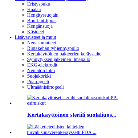
Eristyspuku
Haalari
Hengityssuojain
Bouffant-lippis
Kengänsuoja
Käsineet
Lisävarusteet ja muut
Nenäsumutteet
Rintakehän tyhjennyspullo
Kertakäyttöinen bakteerien keräyslaite
Synnytyksen jälkeinen ilmapallo
EKG-elektrodit
Neulaton liitin
Suojakorkki
Piiarpigeeli
Ultraäänisiirtogeeli
Kertakäyttöinen steriili suolaliuos...