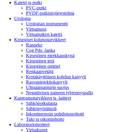
Katetri ja putki
PVC-putki
PVDF-putkistojärjestelmä
Urologia
Urologian instrumentti
Virtsapussi
Virtsaputken katetri
Kirurgiset kulutustarvikkeet
Ranneke
Cog Pdo -lanka
Kirurginen merkkauskynä
Kirurginen terä
Kirurginen ommel
Renkaanvetäjä
Kertakäyttöinen kohdun kanyyli
Rasvaninjektiokanyyli
Ultraäänianturin suojus
Negatiivisen paineen tyhjennyspallo
Kuntoutustarvikkeet ja -laitteet
Sähköpotkulauta
Sähköpyörätuoli
Inkontinenssin puhdistusrobotti
Tuki ja oikomishoito
Laboratoriotuotteet
Virtsakuppi