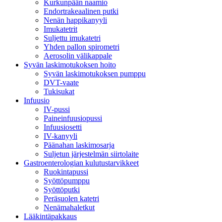
Kurkunpään naamio
Endortrakeaalinen putki
Nenän happikanyyli
Imukatetrit
Suljettu imukatetri
Yhden pallon spirometri
Aerosolin välikappale
Syvän laskimotukoksen hoito
Syvän laskimotukoksen pumppu
DVT-vaate
Tukisukat
Infuusio
IV-pussi
Paineinfuusiopussi
Infuusiosetti
IV-kanyyli
Päänahan laskimosarja
Suljetun järjestelmän siirtolaite
Gastroenterologian kulutustarvikkeet
Ruokintapussi
Syöttöpumppu
Syöttöputki
Peräsuolen katetri
Nenämahaletkut
Lääkintäpakkaus