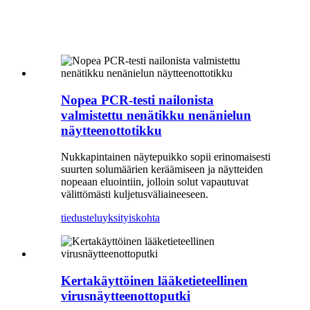
Nopea PCR-testi nailonista
valmistettu nenätikku nenänielun
näytteenottotikku
Nukkapintainen näytepuikko sopii erinomaisesti
suurten solumäärien keräämiseen ja näytteiden
nopeaan eluointiin, jolloin solut vapautuvat
välittömästi kuljetusväliaineeseen.
tiedustelu
yksityiskohta
Kertakäyttöinen lääketieteellinen
virusnäytteenottoputki