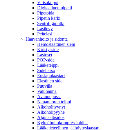
Virtsakuppi
Digitaalinen pipetti
Pipetoida
Pipetin kärki
Sentrifugiputki
Lasilevy
Peitelasi
Haavanhoito ja sidonta
Hemostaattinen sieni
Kiristysside
Lastoset
POP-side
Lääketeippi
Sideharso
Ensiapulaastari
Elastinen side
Puuvilla
Valunauha
Avannepussi
Napanuoran teippi
Alkoholityynyt
Alkoholipyyhe
Alginaattisidos
Kylmähoitokompressiohiha
Lääketieteellinen jäähdytyslaastari