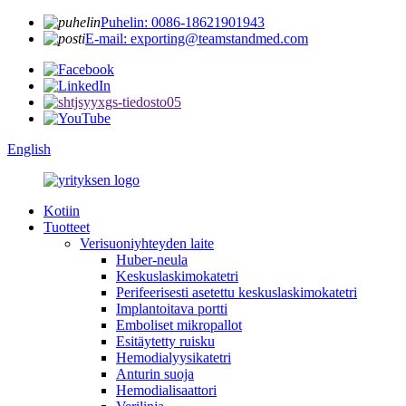
Puhelin: 0086-18621901943
E-mail: exporting@teamstandmed.com
English
Kotiin
Tuotteet
Verisuoniyhteyden laite
Huber-neula
Keskuslaskimokatetri
Perifeerisesti asetettu keskuslaskimokatetri
Implantoitava portti
Emboliset mikropallot
Esitäytetty ruisku
Hemodialyysikatetri
Anturin suoja
Hemodialisaattori