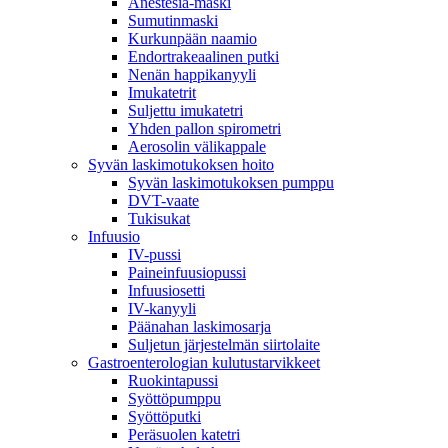
Anestesia-maski
Sumutinmaski
Kurkunpään naamio
Endortrakeaalinen putki
Nenän happikanyyli
Imukatetrit
Suljettu imukatetri
Yhden pallon spirometri
Aerosolin välikappale
Syvän laskimotukoksen hoito
Syvän laskimotukoksen pumppu
DVT-vaate
Tukisukat
Infuusio
IV-pussi
Paineinfuusiopussi
Infuusiosetti
IV-kanyyli
Päänahan laskimosarja
Suljetun järjestelmän siirtolaite
Gastroenterologian kulutustarvikkeet
Ruokintapussi
Syöttöpumppu
Syöttöputki
Peräsuolen katetri