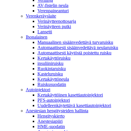
Verilinja
AV-fistelin neula
Verenpaineanturi
Verenkeräyslaite
Verinäytteenottosarja
Verinäytteen putki
Lansetti
Ihonalainen
Manuaalinen sisäänvedettävä turvaruisku
Automaattisesti sisäänvedettävä neularuisku
Automaattisesti käytöstä poistettu ruisku
Kertakäyttöruisku
insuliiniruisku
Ruokintaruisku
Kasteluruisku
Kertakäyttöneula
Ruiskusuodatin
Autoinjektori
Kertakäyttöinen kasettiautoinjektori
PFS-autoinjektori
Uudelleenkäytettävä kasettiautoinjektori
Anestesian hengitysteiden hallinta
Hengityskierto
Anestesiapiiri
HME-suodatin