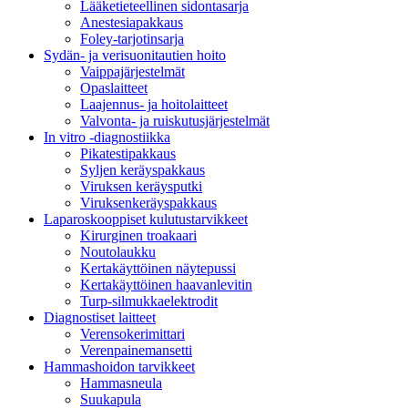
Lääketieteellinen sidontasarja
Anestesiapakkaus
Foley-tarjotinsarja
Sydän- ja verisuonitautien hoito
Vaippajärjestelmät
Opaslaitteet
Laajennus- ja hoitolaitteet
Valvonta- ja ruiskutusjärjestelmät
In vitro -diagnostiikka
Pikatestipakkaus
Syljen keräyspakkaus
Viruksen keräysputki
Viruksenkeräyspakkaus
Laparoskooppiset kulutustarvikkeet
Kirurginen troakaari
Noutolaukku
Kertakäyttöinen näytepussi
Kertakäyttöinen haavanlevitin
Turp-silmukkaelektrodit
Diagnostiset laitteet
Verensokerimittari
Verenpainemansetti
Hammashoidon tarvikkeet
Hammasneula
Suukapula