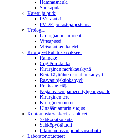
Hammasneula
Suukapula
Katetri ja putki
PVC-putki
PVDF-putkistojärjestelmä
Urologia
Urologian instrumentti
Virtsapussi
Virtsaputken katetri
Kirurgiset kulutustarvikkeet
Ranneke
Cog Pdo -lanka
Kirurginen merkkauskynä
Kertakäyttöinen kohdun kanyyli
Rasvaninjektiokanyyli
Renkaanvetäjä
Negatiivisen paineen tyhjennyspallo
Kirurginen terä
Kirurginen ommel
Ultraäänianturin suojus
Kuntoutustarvikkeet ja -laitteet
Sähköpotkulauta
Sähköpyörätuoli
Inkontinenssin puhdistusrobotti
Laboratoriotuotteet