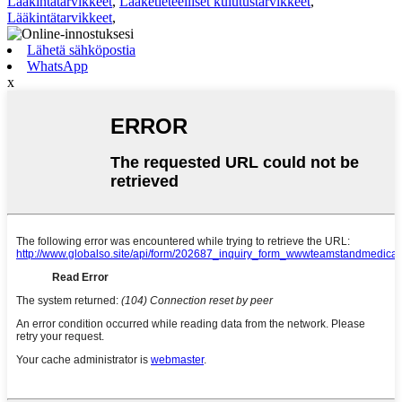
Lääkintätarvikkeet
,
Lääketieteelliset kulutustarvikkeet
,
Lääkintätarvikkeet
,
Lähetä sähköpostia
WhatsApp
x