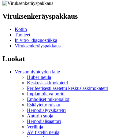
Viruksenkeräyspakkaus
Kotiin
Tuotteet
In vitro -diagnostiikka
Viruksenkeräyspakkaus
Luokat
Verisuoniyhteyden laite
Huber-neula
Keskuslaskimokatetri
Perifeerisesti asetettu keskuslaskimokatetri
Implantoitava portti
Emboliset mikropallot
Esitäytetty ruisku
Hemodialyysikatetri
Anturin suoja
Hemodialisaattori
Verilinja
AV-fistelin neula