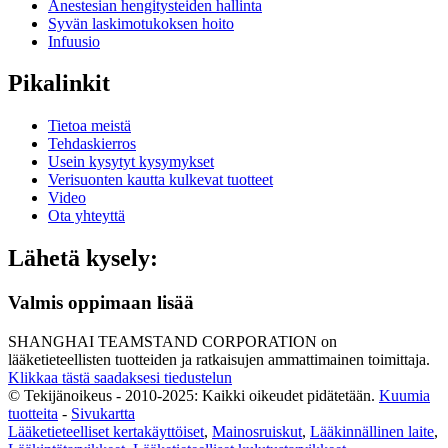
Anestesian hengitysteiden hallinta
Syvän laskimotukoksen hoito
Infuusio
Pikalinkit
Tietoa meistä
Tehdaskierros
Usein kysytyt kysymykset
Verisuonten kautta kulkevat tuotteet
Video
Ota yhteyttä
Lähetä kysely:
Valmis oppimaan lisää
SHANGHAI TEAMSTAND CORPORATION on
lääketieteellisten tuotteiden ja ratkaisujen ammattimainen toimittaja.
Klikkaa tästä saadaksesi tiedustelun
© Tekijänoikeus - 2010-2025: Kaikki oikeudet pidätetään.
Kuumia
tuotteita
-
Sivukartta
Lääketieteelliset kertakäyttöiset
,
Mainosruiskut
,
Lääkinnällinen laite
,