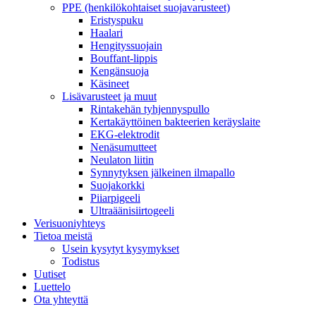
PPE (henkilökohtaiset suojavarusteet)
Eristyspuku
Haalari
Hengityssuojain
Bouffant-lippis
Kengänsuoja
Käsineet
Lisävarusteet ja muut
Rintakehän tyhjennyspullo
Kertakäyttöinen bakteerien keräyslaite
EKG-elektrodit
Nenäsumutteet
Neulaton liitin
Synnytyksen jälkeinen ilmapallo
Suojakorkki
Piiarpigeeli
Ultraäänisiirtogeeli
Verisuoniyhteys
Tietoa meistä
Usein kysytyt kysymykset
Todistus
Uutiset
Luettelo
Ota yhteyttä