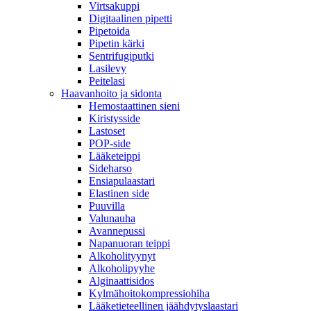
Virtsakuppi
Digitaalinen pipetti
Pipetoida
Pipetin kärki
Sentrifugiputki
Lasilevy
Peitelasi
Haavanhoito ja sidonta
Hemostaattinen sieni
Kiristysside
Lastoset
POP-side
Lääketeippi
Sideharso
Ensiapulaastari
Elastinen side
Puuvilla
Valunauha
Avannepussi
Napanuoran teippi
Alkoholityynyt
Alkoholipyyhe
Alginaattisidos
Kylmähoitokompressiohiha
Lääketieteellinen jäähdytyslaastari