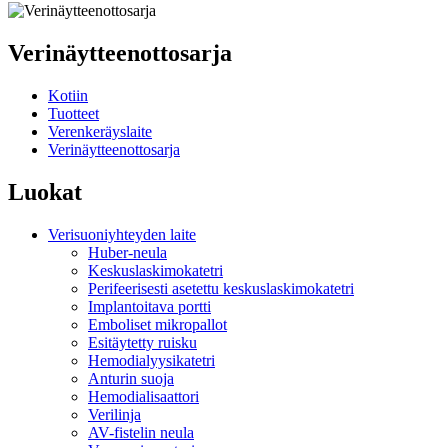
Verinäytteenottosarja
Kotiin
Tuotteet
Verenkeräyslaite
Verinäytteenottosarja
Luokat
Verisuoniyhteyden laite
Huber-neula
Keskuslaskimokatetri
Perifeerisesti asetettu keskuslaskimokatetri
Implantoitava portti
Emboliset mikropallot
Esitäytetty ruisku
Hemodialyysikatetri
Anturin suoja
Hemodialisaattori
Verilinja
AV-fistelin neula