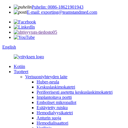
Puhelin: 0086-18621901943
E-mail: exporting@teamstandmed.com
English
Kotiin
Tuotteet
Verisuoniyhteyden laite
Huber-neula
Keskuslaskimokatetri
Perifeerisesti asetettu keskuslaskimokatetri
Implantoitava portti
Emboliset mikropallot
Esitäytetty ruisku
Hemodialyysikatetri
Anturin suoja
Hemodialisaattori