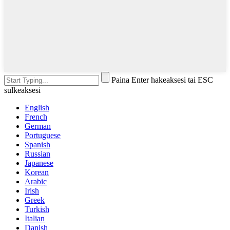
Paina Enter hakeaksesi tai ESC
sulkeaksesi
English
French
German
Portuguese
Spanish
Russian
Japanese
Korean
Arabic
Irish
Greek
Turkish
Italian
Danish