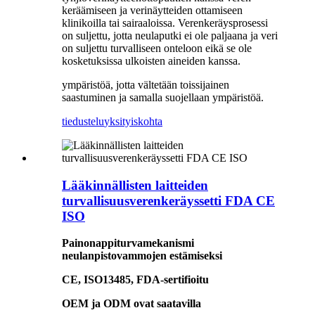
keräämiseen ja verinäytteiden ottamiseen
klinikoilla tai sairaaloissa. Verenkeräysprosessi
on suljettu, jotta neulaputki ei ole paljaana ja veri
on suljettu turvalliseen onteloon eikä se ole
kosketuksissa ulkoisten aineiden kanssa.
ympäristöä, jotta vältetään toissijainen
saastuminen ja samalla suojellaan ympäristöä.
tiedustelu
yksityiskohta
Lääkinnällisten laitteiden
turvallisuusverenkeräyssetti FDA CE
ISO
Painonappiturvamekanismi
neulanpistovammojen estämiseksi
CE, ISO13485, FDA-sertifioitu
OEM ja ODM ovat saatavilla