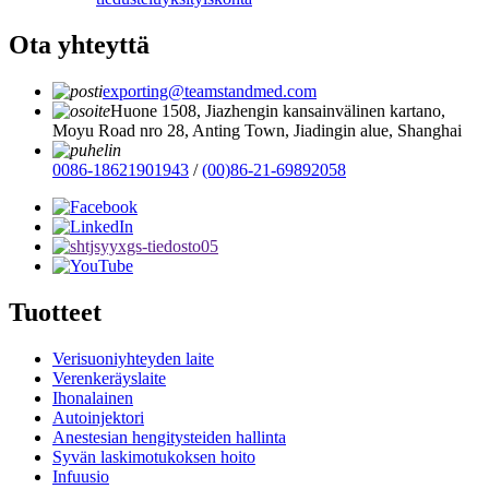
Ota yhteyttä
exporting@teamstandmed.com
Huone 1508, Jiazhengin kansainvälinen kartano,
Moyu Road nro 28, Anting Town, Jiadingin alue, Shanghai
0086-18621901943
/
(00)86-21-69892058
Tuotteet
Verisuoniyhteyden laite
Verenkeräyslaite
Ihonalainen
Autoinjektori
Anestesian hengitysteiden hallinta
Syvän laskimotukoksen hoito
Infuusio