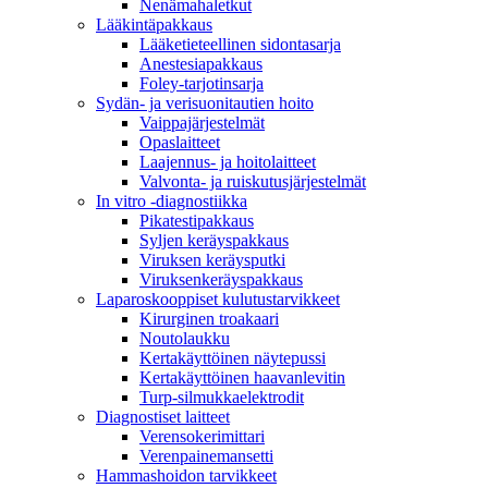
Nenämahaletkut
Lääkintäpakkaus
Lääketieteellinen sidontasarja
Anestesiapakkaus
Foley-tarjotinsarja
Sydän- ja verisuonitautien hoito
Vaippajärjestelmät
Opaslaitteet
Laajennus- ja hoitolaitteet
Valvonta- ja ruiskutusjärjestelmät
In vitro -diagnostiikka
Pikatestipakkaus
Syljen keräyspakkaus
Viruksen keräysputki
Viruksenkeräyspakkaus
Laparoskooppiset kulutustarvikkeet
Kirurginen troakaari
Noutolaukku
Kertakäyttöinen näytepussi
Kertakäyttöinen haavanlevitin
Turp-silmukkaelektrodit
Diagnostiset laitteet
Verensokerimittari
Verenpainemansetti
Hammashoidon tarvikkeet