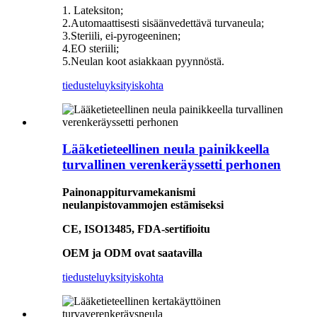
1. Lateksiton;
2.Automaattisesti sisäänvedettävä turvaneula;
3.Steriili, ei-pyrogeeninen;
4.EO steriili;
5.Neulan koot asiakkaan pyynnöstä.
tiedustelu
yksityiskohta
Lääketieteellinen neula painikkeella
turvallinen verenkeräyssetti perhonen
Painonappiturvamekanismi
neulanpistovammojen estämiseksi
CE, ISO13485, FDA-sertifioitu
OEM ja ODM ovat saatavilla
tiedustelu
yksityiskohta