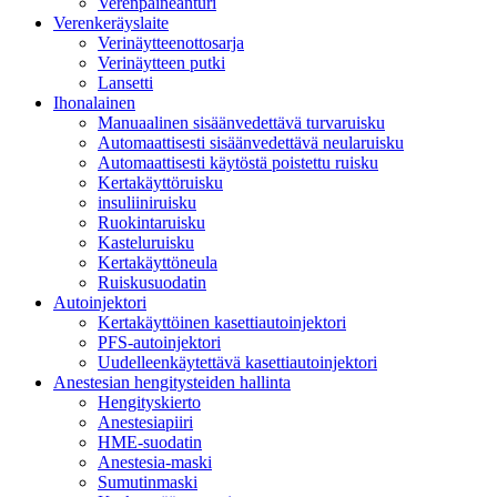
Verenpaineanturi
Verenkeräyslaite
Verinäytteenottosarja
Verinäytteen putki
Lansetti
Ihonalainen
Manuaalinen sisäänvedettävä turvaruisku
Automaattisesti sisäänvedettävä neularuisku
Automaattisesti käytöstä poistettu ruisku
Kertakäyttöruisku
insuliiniruisku
Ruokintaruisku
Kasteluruisku
Kertakäyttöneula
Ruiskusuodatin
Autoinjektori
Kertakäyttöinen kasettiautoinjektori
PFS-autoinjektori
Uudelleenkäytettävä kasettiautoinjektori
Anestesian hengitysteiden hallinta
Hengityskierto
Anestesiapiiri
HME-suodatin
Anestesia-maski
Sumutinmaski