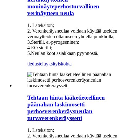
moninäyteperhosturvallinen
verinäytteen neula
1. Lateksiton;
2. Verenkeräysneulaa voidaan käyttää useiden
verinäytteiden ottamiseen yhdellä punktiolla;
3.Steriili, ei-pyrogeeninen;
4.EO steriili;
5.Neulan koot asiakkaan pyynnöstä.
tiedustelu
yksityiskohta
Tehtaan hinta lääketieteellinen
päänahan laskimosetti
perhosverenkeräysneulan
turvaverenkeräyssetti
1. Lateksiton;
2. Verenkeräysneulaa voidaan käyttää useiden