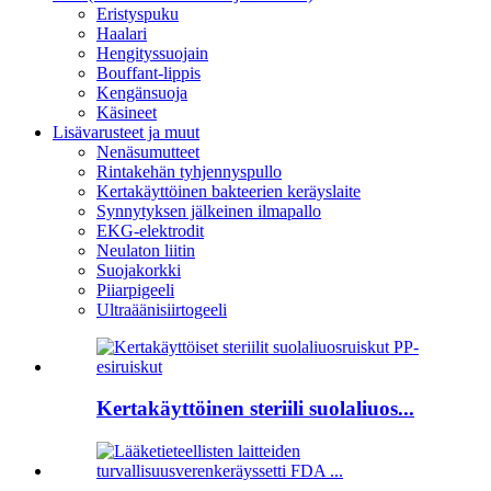
Eristyspuku
Haalari
Hengityssuojain
Bouffant-lippis
Kengänsuoja
Käsineet
Lisävarusteet ja muut
Nenäsumutteet
Rintakehän tyhjennyspullo
Kertakäyttöinen bakteerien keräyslaite
Synnytyksen jälkeinen ilmapallo
EKG-elektrodit
Neulaton liitin
Suojakorkki
Piiarpigeeli
Ultraäänisiirtogeeli
Kertakäyttöinen steriili suolaliuos...