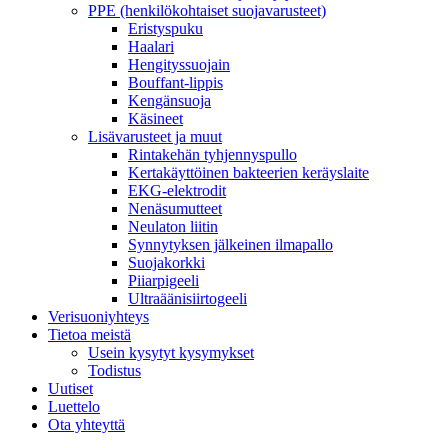
PPE (henkilökohtaiset suojavarusteet)
Eristyspuku
Haalari
Hengityssuojain
Bouffant-lippis
Kengänsuoja
Käsineet
Lisävarusteet ja muut
Rintakehän tyhjennyspullo
Kertakäyttöinen bakteerien keräyslaite
EKG-elektrodit
Nenäsumutteet
Neulaton liitin
Synnytyksen jälkeinen ilmapallo
Suojakorkki
Piiarpigeeli
Ultraäänisiirtogeeli
Verisuoniyhteys
Tietoa meistä
Usein kysytyt kysymykset
Todistus
Uutiset
Luettelo
Ota yhteyttä