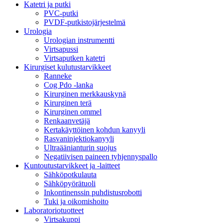
Katetri ja putki
PVC-putki
PVDF-putkistojärjestelmä
Urologia
Urologian instrumentti
Virtsapussi
Virtsaputken katetri
Kirurgiset kulutustarvikkeet
Ranneke
Cog Pdo -lanka
Kirurginen merkkauskynä
Kirurginen terä
Kirurginen ommel
Renkaanvetäjä
Kertakäyttöinen kohdun kanyyli
Rasvaninjektiokanyyli
Ultraäänianturin suojus
Negatiivisen paineen tyhjennyspallo
Kuntoutustarvikkeet ja -laitteet
Sähköpotkulauta
Sähköpyörätuoli
Inkontinenssin puhdistusrobotti
Tuki ja oikomishoito
Laboratoriotuotteet
Virtsakuppi