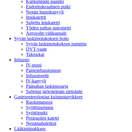
Kurkunpään naamio
Endortrakeaalinen putki
Nenän happikanyyli
Imukatetrit
Suljettu imukatetri
Yhden pallon spirometri
Aerosolin välikappale
Syvän laskimotukoksen hoito
Syvän laskimotukoksen pumppu
DVT-vaate
Tukisukat
Infuusio
IV-pussi
Paineinfuusiopussi
Infuusiosetti
IV-kanyyli
Päänahan laskimosarja
Suljetun järjestelmän siirtolaite
Gastroenterologian kulutustarvikkeet
Ruokintapussi
Syöttöpumppu
Syöttöputki
Peräsuolen katetri
Nenämahaletkut
Lääkintäpakkaus