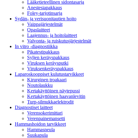
Lääketieteellinen sidontasarja
Anestesiapakkaus
Foley-tarjotinsarja
Sydän- ja verisuonitautien hoito
Vaippajärjestelmät
Opaslaitteet
Laajennus- ja hoitolaitteet
Valvonta- ja ruiskutusjärjestelmät
In vitro -diagnostiikka
Pikatestipakkaus
Syljen keräyspakkaus
Viruksen keräysputki
Viruksenkeräyspakkaus
Laparoskooppiset kulutustarvikkeet
Kirurginen troakaari
Noutolaukku
Kertakäyttöinen näytepussi
Kertakäyttöinen haavanlevitin
Turp-silmukkaelektrodit
Diagnostiset laitteet
Verensokerimittari
Verenpainemansetti
Hammashoidon tarvikkeet
Hammasneula
Suukapula