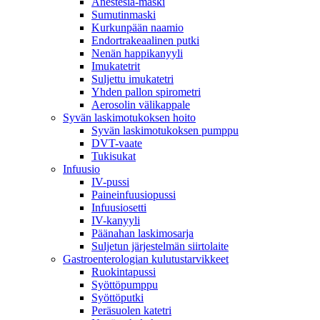
Anestesia-maski
Sumutinmaski
Kurkunpään naamio
Endortrakeaalinen putki
Nenän happikanyyli
Imukatetrit
Suljettu imukatetri
Yhden pallon spirometri
Aerosolin välikappale
Syvän laskimotukoksen hoito
Syvän laskimotukoksen pumppu
DVT-vaate
Tukisukat
Infuusio
IV-pussi
Paineinfuusiopussi
Infuusiosetti
IV-kanyyli
Päänahan laskimosarja
Suljetun järjestelmän siirtolaite
Gastroenterologian kulutustarvikkeet
Ruokintapussi
Syöttöpumppu
Syöttöputki
Peräsuolen katetri