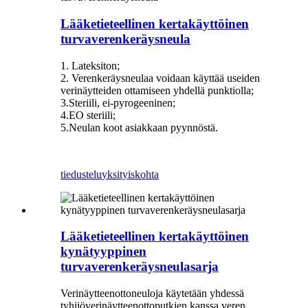
Lääketieteellinen kertakäyttöinen
turvaverenkeräysneula
1. Lateksiton;
2. Verenkeräysneulaa voidaan käyttää useiden
verinäytteiden ottamiseen yhdellä punktiolla;
3.Steriili, ei-pyrogeeninen;
4.EO steriili;
5.Neulan koot asiakkaan pyynnöstä.
tiedustelu
yksityiskohta
Lääketieteellinen kertakäyttöinen
kynätyyppinen
turvaverenkeräysneulasarja
Verinäytteenottoneuloja käytetään yhdessä
tyhjiöverinäytteenottoputkien kanssa veren