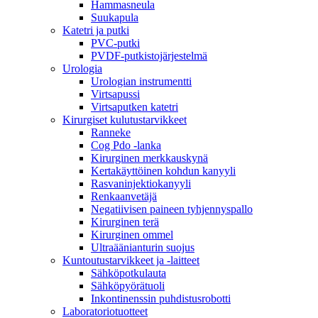
Hammasneula
Suukapula
Katetri ja putki
PVC-putki
PVDF-putkistojärjestelmä
Urologia
Urologian instrumentti
Virtsapussi
Virtsaputken katetri
Kirurgiset kulutustarvikkeet
Ranneke
Cog Pdo -lanka
Kirurginen merkkauskynä
Kertakäyttöinen kohdun kanyyli
Rasvaninjektiokanyyli
Renkaanvetäjä
Negatiivisen paineen tyhjennyspallo
Kirurginen terä
Kirurginen ommel
Ultraäänianturin suojus
Kuntoutustarvikkeet ja -laitteet
Sähköpotkulauta
Sähköpyörätuoli
Inkontinenssin puhdistusrobotti
Laboratoriotuotteet