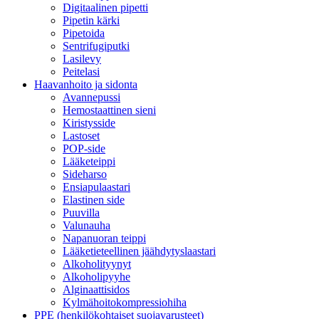
Digitaalinen pipetti
Pipetin kärki
Pipetoida
Sentrifugiputki
Lasilevy
Peitelasi
Haavanhoito ja sidonta
Avannepussi
Hemostaattinen sieni
Kiristysside
Lastoset
POP-side
Lääketeippi
Sideharso
Ensiapulaastari
Elastinen side
Puuvilla
Valunauha
Napanuoran teippi
Lääketieteellinen jäähdytyslaastari
Alkoholityynyt
Alkoholipyyhe
Alginaattisidos
Kylmähoitokompressiohiha
PPE (henkilökohtaiset suojavarusteet)