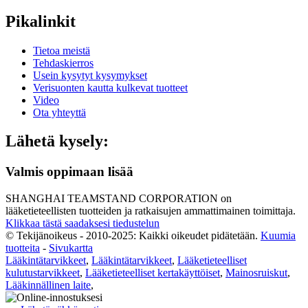
Pikalinkit
Tietoa meistä
Tehdaskierros
Usein kysytyt kysymykset
Verisuonten kautta kulkevat tuotteet
Video
Ota yhteyttä
Lähetä kysely:
Valmis oppimaan lisää
SHANGHAI TEAMSTAND CORPORATION on
lääketieteellisten tuotteiden ja ratkaisujen ammattimainen toimittaja.
Klikkaa tästä saadaksesi tiedustelun
© Tekijänoikeus - 2010-2025: Kaikki oikeudet pidätetään.
Kuumia
tuotteita
-
Sivukartta
Lääkintätarvikkeet
,
Lääkintätarvikkeet
,
Lääketieteelliset
kulutustarvikkeet
,
Lääketieteelliset kertakäyttöiset
,
Mainosruiskut
,
Lääkinnällinen laite
,