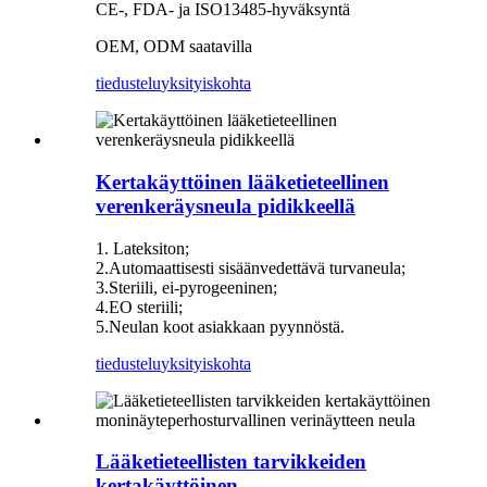
CE-, FDA- ja ISO13485-hyväksyntä
OEM, ODM saatavilla
tiedustelu
yksityiskohta
Kertakäyttöinen lääketieteellinen
verenkeräysneula pidikkeellä
1. Lateksiton;
2.Automaattisesti sisäänvedettävä turvaneula;
3.Steriili, ei-pyrogeeninen;
4.EO steriili;
5.Neulan koot asiakkaan pyynnöstä.
tiedustelu
yksityiskohta
Lääketieteellisten tarvikkeiden
kertakäyttöinen