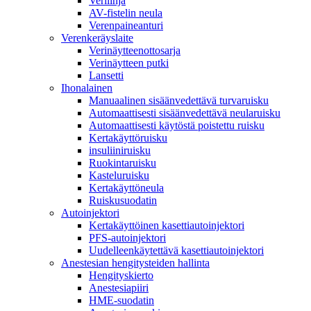
Verilinja
AV-fistelin neula
Verenpaineanturi
Verenkeräyslaite
Verinäytteenottosarja
Verinäytteen putki
Lansetti
Ihonalainen
Manuaalinen sisäänvedettävä turvaruisku
Automaattisesti sisäänvedettävä neularuisku
Automaattisesti käytöstä poistettu ruisku
Kertakäyttöruisku
insuliiniruisku
Ruokintaruisku
Kasteluruisku
Kertakäyttöneula
Ruiskusuodatin
Autoinjektori
Kertakäyttöinen kasettiautoinjektori
PFS-autoinjektori
Uudelleenkäytettävä kasettiautoinjektori
Anestesian hengitysteiden hallinta
Hengityskierto
Anestesiapiiri
HME-suodatin