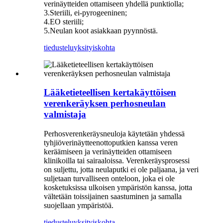
verinäytteiden ottamiseen yhdellä punktiolla;
3.Steriili, ei-pyrogeeninen;
4.EO steriili;
5.Neulan koot asiakkaan pyynnöstä.
tiedustelu
yksityiskohta
Lääketieteellisen kertakäyttöisen
verenkeräyksen perhosneulan
valmistaja
Perhosverenkeräysneuloja käytetään yhdessä
tyhjiöverinäytteenottoputkien kanssa veren
keräämiseen ja verinäytteiden ottamiseen
klinikoilla tai sairaaloissa. Verenkeräysprosessi
on suljettu, jotta neulaputki ei ole paljaana, ja veri
suljetaan turvalliseen onteloon, joka ei ole
kosketuksissa ulkoisen ympäristön kanssa, jotta
vältetään toissijainen saastuminen ja samalla
suojellaan ympäristöä.
tiedustelu
yksityiskohta