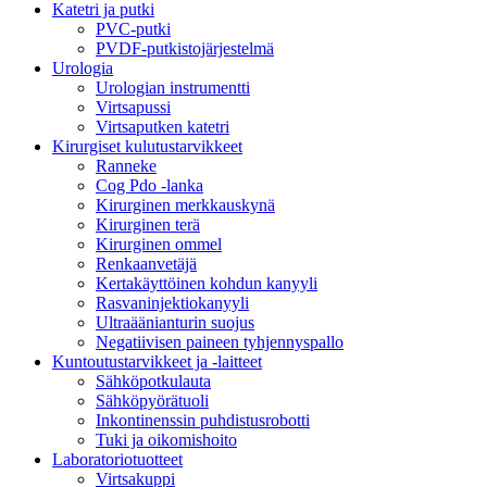
Katetri ja putki
PVC-putki
PVDF-putkistojärjestelmä
Urologia
Urologian instrumentti
Virtsapussi
Virtsaputken katetri
Kirurgiset kulutustarvikkeet
Ranneke
Cog Pdo -lanka
Kirurginen merkkauskynä
Kirurginen terä
Kirurginen ommel
Renkaanvetäjä
Kertakäyttöinen kohdun kanyyli
Rasvaninjektiokanyyli
Ultraäänianturin suojus
Negatiivisen paineen tyhjennyspallo
Kuntoutustarvikkeet ja -laitteet
Sähköpotkulauta
Sähköpyörätuoli
Inkontinenssin puhdistusrobotti
Tuki ja oikomishoito
Laboratoriotuotteet
Virtsakuppi