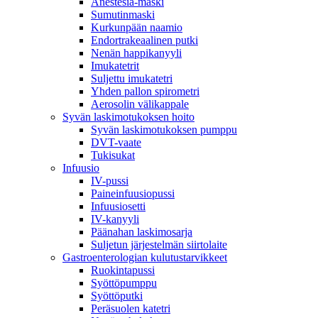
Anestesia-maski
Sumutinmaski
Kurkunpään naamio
Endortrakeaalinen putki
Nenän happikanyyli
Imukatetrit
Suljettu imukatetri
Yhden pallon spirometri
Aerosolin välikappale
Syvän laskimotukoksen hoito
Syvän laskimotukoksen pumppu
DVT-vaate
Tukisukat
Infuusio
IV-pussi
Paineinfuusiopussi
Infuusiosetti
IV-kanyyli
Päänahan laskimosarja
Suljetun järjestelmän siirtolaite
Gastroenterologian kulutustarvikkeet
Ruokintapussi
Syöttöpumppu
Syöttöputki
Peräsuolen katetri