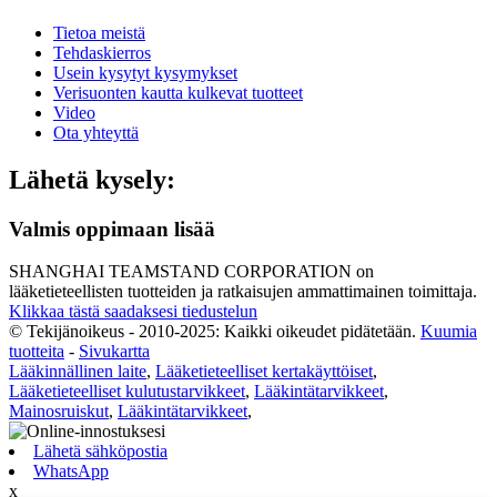
Tietoa meistä
Tehdaskierros
Usein kysytyt kysymykset
Verisuonten kautta kulkevat tuotteet
Video
Ota yhteyttä
Lähetä kysely:
Valmis oppimaan lisää
SHANGHAI TEAMSTAND CORPORATION on
lääketieteellisten tuotteiden ja ratkaisujen ammattimainen toimittaja.
Klikkaa tästä saadaksesi tiedustelun
© Tekijänoikeus - 2010-2025: Kaikki oikeudet pidätetään.
Kuumia
tuotteita
-
Sivukartta
Lääkinnällinen laite
,
Lääketieteelliset kertakäyttöiset
,
Lääketieteelliset kulutustarvikkeet
,
Lääkintätarvikkeet
,
Mainosruiskut
,
Lääkintätarvikkeet
,
Lähetä sähköpostia
WhatsApp
x