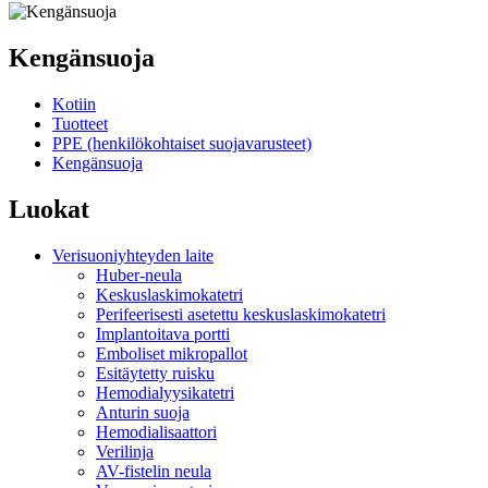
Kengänsuoja
Kotiin
Tuotteet
PPE (henkilökohtaiset suojavarusteet)
Kengänsuoja
Luokat
Verisuoniyhteyden laite
Huber-neula
Keskuslaskimokatetri
Perifeerisesti asetettu keskuslaskimokatetri
Implantoitava portti
Emboliset mikropallot
Esitäytetty ruisku
Hemodialyysikatetri
Anturin suoja
Hemodialisaattori
Verilinja
AV-fistelin neula