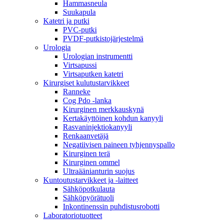
Hammasneula
Suukapula
Katetri ja putki
PVC-putki
PVDF-putkistojärjestelmä
Urologia
Urologian instrumentti
Virtsapussi
Virtsaputken katetri
Kirurgiset kulutustarvikkeet
Ranneke
Cog Pdo -lanka
Kirurginen merkkauskynä
Kertakäyttöinen kohdun kanyyli
Rasvaninjektiokanyyli
Renkaanvetäjä
Negatiivisen paineen tyhjennyspallo
Kirurginen terä
Kirurginen ommel
Ultraäänianturin suojus
Kuntoutustarvikkeet ja -laitteet
Sähköpotkulauta
Sähköpyörätuoli
Inkontinenssin puhdistusrobotti
Laboratoriotuotteet