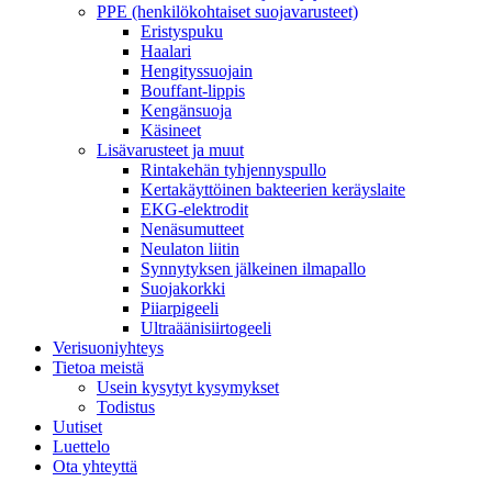
PPE (henkilökohtaiset suojavarusteet)
Eristyspuku
Haalari
Hengityssuojain
Bouffant-lippis
Kengänsuoja
Käsineet
Lisävarusteet ja muut
Rintakehän tyhjennyspullo
Kertakäyttöinen bakteerien keräyslaite
EKG-elektrodit
Nenäsumutteet
Neulaton liitin
Synnytyksen jälkeinen ilmapallo
Suojakorkki
Piiarpigeeli
Ultraäänisiirtogeeli
Verisuoniyhteys
Tietoa meistä
Usein kysytyt kysymykset
Todistus
Uutiset
Luettelo
Ota yhteyttä