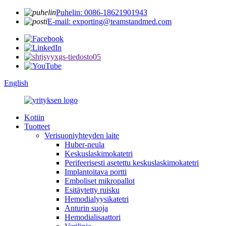
Puhelin: 0086-18621901943
E-mail: exporting@teamstandmed.com
English
Kotiin
Tuotteet
Verisuoniyhteyden laite
Huber-neula
Keskuslaskimokatetri
Perifeerisesti asetettu keskuslaskimokatetri
Implantoitava portti
Emboliset mikropallot
Esitäytetty ruisku
Hemodialyysikatetri
Anturin suoja
Hemodialisaattori