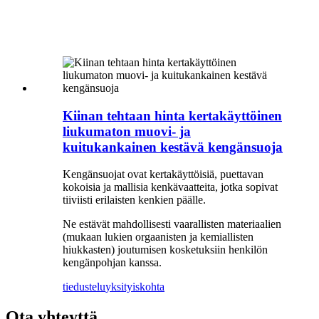
Kiinan tehtaan hinta kertakäyttöinen
liukumaton muovi- ja
kuitukankainen kestävä kengänsuoja
Kengänsuojat ovat kertakäyttöisiä, puettavan
kokoisia ja mallisia kenkävaatteita, jotka sopivat
tiiviisti erilaisten kenkien päälle.
Ne estävät mahdollisesti vaarallisten materiaalien
(mukaan lukien orgaanisten ja kemiallisten
hiukkasten) joutumisen kosketuksiin henkilön
kengänpohjan kanssa.
tiedustelu
yksityiskohta
Ota yhteyttä