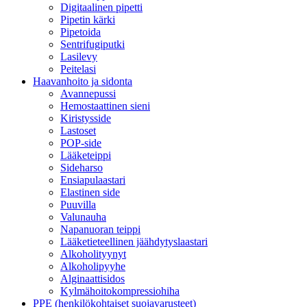
Digitaalinen pipetti
Pipetin kärki
Pipetoida
Sentrifugiputki
Lasilevy
Peitelasi
Haavanhoito ja sidonta
Avannepussi
Hemostaattinen sieni
Kiristysside
Lastoset
POP-side
Lääketeippi
Sideharso
Ensiapulaastari
Elastinen side
Puuvilla
Valunauha
Napanuoran teippi
Lääketieteellinen jäähdytyslaastari
Alkoholityynyt
Alkoholipyyhe
Alginaattisidos
Kylmähoitokompressiohiha
PPE (henkilökohtaiset suojavarusteet)