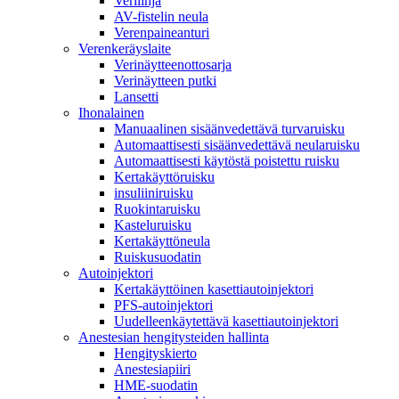
Verilinja
AV-fistelin neula
Verenpaineanturi
Verenkeräyslaite
Verinäytteenottosarja
Verinäytteen putki
Lansetti
Ihonalainen
Manuaalinen sisäänvedettävä turvaruisku
Automaattisesti sisäänvedettävä neularuisku
Automaattisesti käytöstä poistettu ruisku
Kertakäyttöruisku
insuliiniruisku
Ruokintaruisku
Kasteluruisku
Kertakäyttöneula
Ruiskusuodatin
Autoinjektori
Kertakäyttöinen kasettiautoinjektori
PFS-autoinjektori
Uudelleenkäytettävä kasettiautoinjektori
Anestesian hengitysteiden hallinta
Hengityskierto
Anestesiapiiri
HME-suodatin