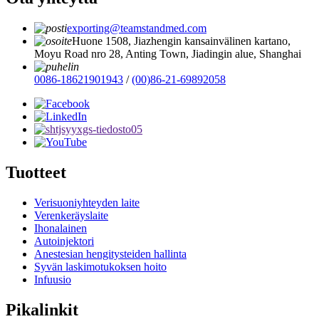
exporting@teamstandmed.com
Huone 1508, Jiazhengin kansainvälinen kartano,
Moyu Road nro 28, Anting Town, Jiadingin alue, Shanghai
0086-18621901943
/
(00)86-21-69892058
Tuotteet
Verisuoniyhteyden laite
Verenkeräyslaite
Ihonalainen
Autoinjektori
Anestesian hengitysteiden hallinta
Syvän laskimotukoksen hoito
Infuusio
Pikalinkit