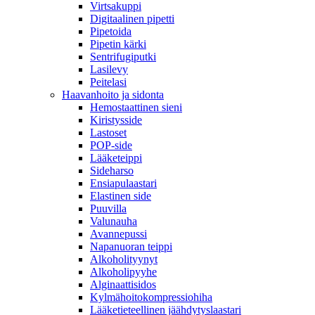
Virtsakuppi
Digitaalinen pipetti
Pipetoida
Pipetin kärki
Sentrifugiputki
Lasilevy
Peitelasi
Haavanhoito ja sidonta
Hemostaattinen sieni
Kiristysside
Lastoset
POP-side
Lääketeippi
Sideharso
Ensiapulaastari
Elastinen side
Puuvilla
Valunauha
Avannepussi
Napanuoran teippi
Alkoholityynyt
Alkoholipyyhe
Alginaattisidos
Kylmähoitokompressiohiha
Lääketieteellinen jäähdytyslaastari