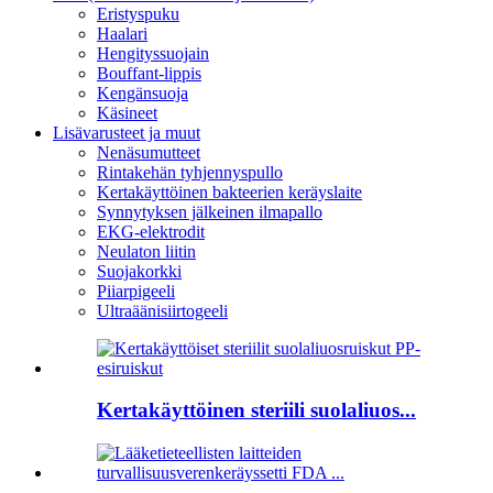
Eristyspuku
Haalari
Hengityssuojain
Bouffant-lippis
Kengänsuoja
Käsineet
Lisävarusteet ja muut
Nenäsumutteet
Rintakehän tyhjennyspullo
Kertakäyttöinen bakteerien keräyslaite
Synnytyksen jälkeinen ilmapallo
EKG-elektrodit
Neulaton liitin
Suojakorkki
Piiarpigeeli
Ultraäänisiirtogeeli
Kertakäyttöinen steriili suolaliuos...