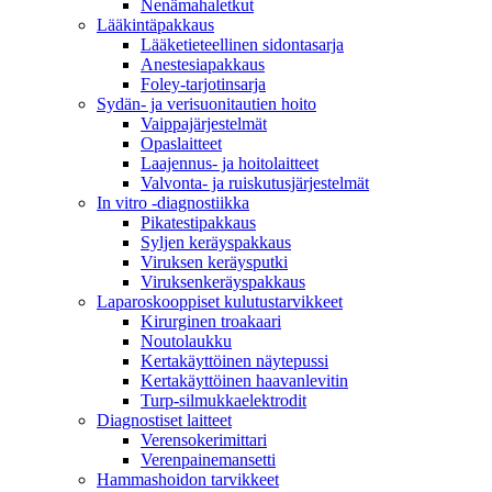
Nenämahaletkut
Lääkintäpakkaus
Lääketieteellinen sidontasarja
Anestesiapakkaus
Foley-tarjotinsarja
Sydän- ja verisuonitautien hoito
Vaippajärjestelmät
Opaslaitteet
Laajennus- ja hoitolaitteet
Valvonta- ja ruiskutusjärjestelmät
In vitro -diagnostiikka
Pikatestipakkaus
Syljen keräyspakkaus
Viruksen keräysputki
Viruksenkeräyspakkaus
Laparoskooppiset kulutustarvikkeet
Kirurginen troakaari
Noutolaukku
Kertakäyttöinen näytepussi
Kertakäyttöinen haavanlevitin
Turp-silmukkaelektrodit
Diagnostiset laitteet
Verensokerimittari
Verenpainemansetti
Hammashoidon tarvikkeet