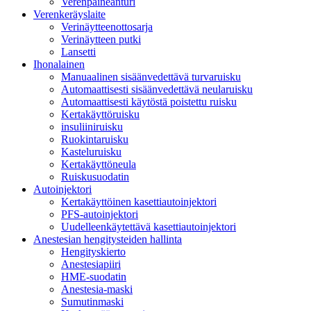
Verenpaineanturi
Verenkeräyslaite
Verinäytteenottosarja
Verinäytteen putki
Lansetti
Ihonalainen
Manuaalinen sisäänvedettävä turvaruisku
Automaattisesti sisäänvedettävä neularuisku
Automaattisesti käytöstä poistettu ruisku
Kertakäyttöruisku
insuliiniruisku
Ruokintaruisku
Kasteluruisku
Kertakäyttöneula
Ruiskusuodatin
Autoinjektori
Kertakäyttöinen kasettiautoinjektori
PFS-autoinjektori
Uudelleenkäytettävä kasettiautoinjektori
Anestesian hengitysteiden hallinta
Hengityskierto
Anestesiapiiri
HME-suodatin
Anestesia-maski
Sumutinmaski