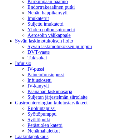
Kurkunpään naamio
Endortrakeaalinen putki
Nenän happikanyyli
Imukatetrit
Suljettu imukatetri
Yhden pallon spirometri
Aerosolin välikappale
Syvän laskimotukoksen hoito
Syvän laskimotukoksen pumppu
DVT-vaate
Tukisukat
Infuusio
IV-pussi
Paineinfuusiopussi
Infuusiosetti
IV-kanyyli
Päänahan laskimosarja
Suljetun järjestelmän siirtolaite
Gastroenterologian kulutustarvikkeet
Ruokintapussi
Syöttöpumppu
Syöttöputki
Peräsuolen katetri
Nenämahaletkut
Lääkintäpakkaus