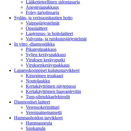
Lääketieteellinen sidontasarja
Anestesiapakkaus
Foley-tarjotinsarja
Sydän- ja verisuonitautien hoito
Vaippajärjestelmät
Opaslaitteet
Laajennus- ja hoitolaitteet
Valvonta- ja ruiskutusjärjestelmät
In vitro -diagnostiikka
Pikatestipakkaus
Syljen keräyspakkaus
Viruksen keräysputki
Viruksenkeräyspakkaus
Laparoskooppiset kulutustarvikkeet
Kirurginen troakaari
Noutolaukku
Kertakäyttöinen näytepussi
Kertakäyttöinen haavanlevitin
Turp-silmukkaelektrodit
Diagnostiset laitteet
Verensokerimittari
Verenpainemansetti
Hammashoidon tarvikkeet
Hammasneula
Suukapula