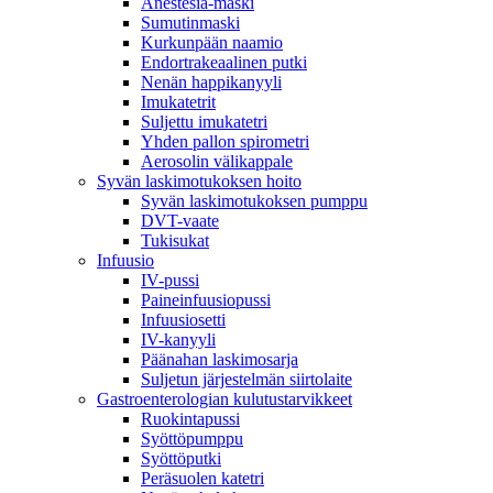
Anestesia-maski
Sumutinmaski
Kurkunpään naamio
Endortrakeaalinen putki
Nenän happikanyyli
Imukatetrit
Suljettu imukatetri
Yhden pallon spirometri
Aerosolin välikappale
Syvän laskimotukoksen hoito
Syvän laskimotukoksen pumppu
DVT-vaate
Tukisukat
Infuusio
IV-pussi
Paineinfuusiopussi
Infuusiosetti
IV-kanyyli
Päänahan laskimosarja
Suljetun järjestelmän siirtolaite
Gastroenterologian kulutustarvikkeet
Ruokintapussi
Syöttöpumppu
Syöttöputki
Peräsuolen katetri