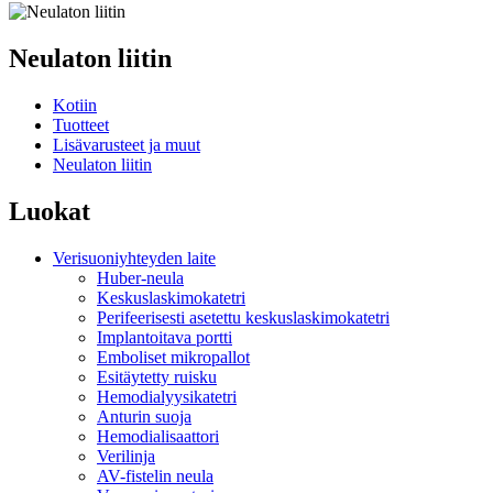
Neulaton liitin
Kotiin
Tuotteet
Lisävarusteet ja muut
Neulaton liitin
Luokat
Verisuoniyhteyden laite
Huber-neula
Keskuslaskimokatetri
Perifeerisesti asetettu keskuslaskimokatetri
Implantoitava portti
Emboliset mikropallot
Esitäytetty ruisku
Hemodialyysikatetri
Anturin suoja
Hemodialisaattori
Verilinja
AV-fistelin neula