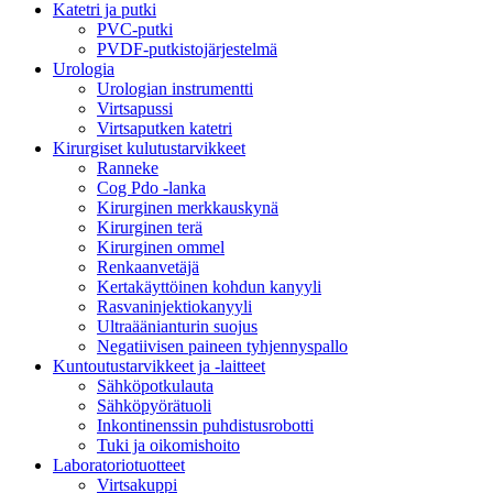
Katetri ja putki
PVC-putki
PVDF-putkistojärjestelmä
Urologia
Urologian instrumentti
Virtsapussi
Virtsaputken katetri
Kirurgiset kulutustarvikkeet
Ranneke
Cog Pdo -lanka
Kirurginen merkkauskynä
Kirurginen terä
Kirurginen ommel
Renkaanvetäjä
Kertakäyttöinen kohdun kanyyli
Rasvaninjektiokanyyli
Ultraäänianturin suojus
Negatiivisen paineen tyhjennyspallo
Kuntoutustarvikkeet ja -laitteet
Sähköpotkulauta
Sähköpyörätuoli
Inkontinenssin puhdistusrobotti
Tuki ja oikomishoito
Laboratoriotuotteet
Virtsakuppi