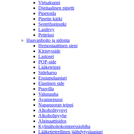
Virtsakuppi
Digitaalinen pipetti
Pipetoida
Pipetin kärki
Sentrifugiputki
Lasilevy
Peitelasi
Haavanhoito ja sidonta
Hemostaattinen sieni
Kiristysside
Lastoset
POP-side
Lääketeippi
Sideharso
Ensiapulaastari
Elastinen side
Puuvilla
Valunauha
Avannepussi
Napanuoran teippi
Alkoholityynyt
Alkoholipyyhe
Alginaattisidos
Kylmähoitokompressiohiha
Lääketieteellinen jäähdytyslaastari