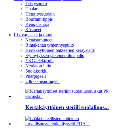
Eristyspuku
Haalari
Hengityssuojain
Bouffant-lippis
Kengänsuoja
Käsineet
Lisävarusteet ja muut
Nenäsumutteet
Rintakehän tyhjennyspullo
Kertakäyttöinen bakteerien keräyslaite
Synnytyksen jälkeinen ilmapallo
EKG-elektrodit
Neulaton liitin
Suojakorkki
Piiarpigeeli
Ultraäänisiirtogeeli
Kertakäyttöinen steriili suolaliuos...