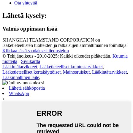
Ota yhteyttä
Lähetä kysely:
Valmis oppimaan lisää
SHANGHAI TEAMSTAND CORPORATION on
lääketieteellisten tuotteiden ja ratkaisujen ammattimainen toimittaja.
Klikkaa tästä saadaksesi tiedustelun
© Tekijänoikeus - 2010-2025: Kaikki oikeudet pidätetään.
Kuumia
tuotteita
-
Sivukartta
Lääkintätarvikkeet
,
Lääketieteelliset kulutustarvikkeet
,
Lääketieteelliset kertakäyttöiset
,
Mainosruiskut
,
Lääkintätarvikkeet
,
Lääkinnällinen laite
,
Lähetä sähköpostia
WhatsApp
x