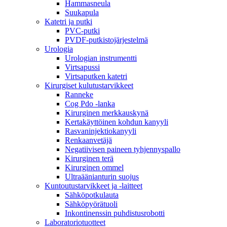
Hammasneula
Suukapula
Katetri ja putki
PVC-putki
PVDF-putkistojärjestelmä
Urologia
Urologian instrumentti
Virtsapussi
Virtsaputken katetri
Kirurgiset kulutustarvikkeet
Ranneke
Cog Pdo -lanka
Kirurginen merkkauskynä
Kertakäyttöinen kohdun kanyyli
Rasvaninjektiokanyyli
Renkaanvetäjä
Negatiivisen paineen tyhjennyspallo
Kirurginen terä
Kirurginen ommel
Ultraäänianturin suojus
Kuntoutustarvikkeet ja -laitteet
Sähköpotkulauta
Sähköpyörätuoli
Inkontinenssin puhdistusrobotti
Laboratoriotuotteet