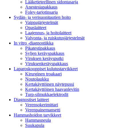
Lääketieteellinen sidontasarja
Anestesiapakkaus
Foley-tarjotinsarja
Sydän- ja verisuonitautien hoito
Vaippajärjestelmät
Opaslaitteet
Laajennus- ja hoitolaitteet
Valvonta- ja ruiskutusjärjestelmät
In vitro -diagnostiikka
Pikatestipakkaus
Syljen keräyspakkaus
Viruksen keräysputki
Viruksenkeräyspakkaus
Laparoskooppiset kulutustarvikkeet
Kirurginen troakaari
Noutolaukku
Kertakäyttöinen näytepussi
Kertakäyttöinen haavanlevitin
Turp-silmukkaelektrodit
Diagnostiset laitteet
Verensokerimittari
Verenpainemansetti
Hammashoidon tarvikkeet
Hammasneula
Suukapula