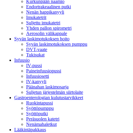
Kurkunpään naamio
Endortrakeaalinen putki
Nenän happikanyyli
Imukatetrit
Suljettu imukatetri
Yhden pallon spirometri
Aerosolin välikappale
Syvän laskimotukoksen hoito
Syvän laskimotukoksen pumppu
DVT-vaate
Tukisukat
Infuusio
IV-pussi
Paineinfuusiopussi
Infuusiosetti
IV-kanyyli
Päänahan laskimosarja
Suljetun järjestelmän siirtolaite
Gastroenterologian kulutustarvikkeet
Ruokintapussi
Syöttöpumppu
Syöttöputki
Peräsuolen katetri
Nenämahaletkut
Lääkintäpakkaus