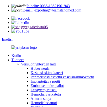
Puhelin: 0086-18621901943
E-mail: exporting@teamstandmed.com
English
Kotiin
Tuotteet
Verisuoniyhteyden laite
Huber-neula
Keskuslaskimokatetri
Perifeerisesti asetettu keskuslaskimokatetri
Implantoitava portti
Emboliset mikropallot
Esitäytetty ruisku
Hemodialyysikatetri
Anturin suoja
Hemodialisaattori