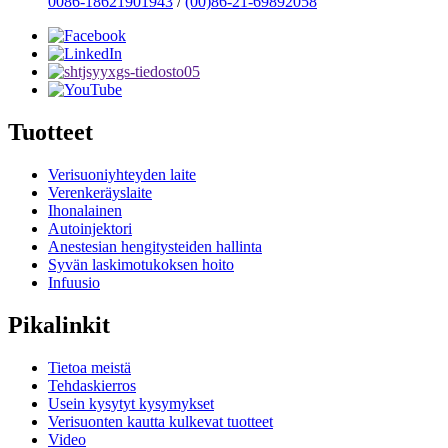
0086-18621901943
/
(00)86-21-69892058
Tuotteet
Verisuoniyhteyden laite
Verenkeräyslaite
Ihonalainen
Autoinjektori
Anestesian hengitysteiden hallinta
Syvän laskimotukoksen hoito
Infuusio
Pikalinkit
Tietoa meistä
Tehdaskierros
Usein kysytyt kysymykset
Verisuonten kautta kulkevat tuotteet
Video