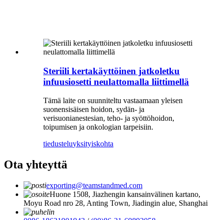
Steriili kertakäyttöinen jatkoletku
infuusiosetti neulattomalla liittimellä
Tämä laite on suunniteltu vastaamaan yleisen
suonensisäisen hoidon, sydän- ja
verisuonianestesian, teho- ja syöttöhoidon,
toipumisen ja onkologian tarpeisiin.
tiedustelu
yksityiskohta
Ota yhteyttä
exporting@teamstandmed.com
Huone 1508, Jiazhengin kansainvälinen kartano,
Moyu Road nro 28, Anting Town, Jiadingin alue, Shanghai