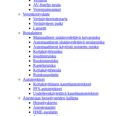
Verilinja
AV-fistelin neula
Verenpaineanturi
Verenkeräyslaite
Verinäytteenottosarja
Verinäytteen putki
Lansetti
Ihonalainen
Manuaalinen sisäänvedettävä turvaruisku
Automaattisesti sisäänvedettävä neularuisku
Automaattisesti käytöstä poistettu ruisku
Kertakäyttöruisku
insuliiniruisku
Ruokintaruisku
Kasteluruisku
Kertakäyttöneula
Ruiskusuodatin
Autoinjektori
Kertakäyttöinen kasettiautoinjektori
PFS-autoinjektori
Uudelleenkäytettävä kasettiautoinjektori
Anestesian hengitysteiden hallinta
Hengityskierto
Anestesiapiiri
HME-suodatin