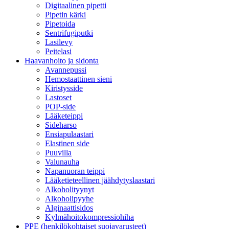
Digitaalinen pipetti
Pipetin kärki
Pipetoida
Sentrifugiputki
Lasilevy
Peitelasi
Haavanhoito ja sidonta
Avannepussi
Hemostaattinen sieni
Kiristysside
Lastoset
POP-side
Lääketeippi
Sideharso
Ensiapulaastari
Elastinen side
Puuvilla
Valunauha
Napanuoran teippi
Lääketieteellinen jäähdytyslaastari
Alkoholityynyt
Alkoholipyyhe
Alginaattisidos
Kylmähoitokompressiohiha
PPE (henkilökohtaiset suojavarusteet)