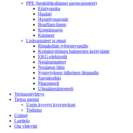
PPE (henkilökohtaiset suojavarusteet)
Eristyspuku
Haalari
Hengityssuojain
Bouffant-lippis
Kengänsuoja
Käsineet
Lisävarusteet ja muut
Rintakehän tyhjennyspullo
Kertakäyttöinen bakteerien keräyslaite
EKG-elektrodit
Nenäsumutteet
Neulaton liitin
Synnytyksen jälkeinen ilmapallo
Suojakorkki
Piiarpigeeli
Ultraäänisiirtogeeli
Verisuoniyhteys
Tietoa meistä
Usein kysytyt kysymykset
Todistus
Uutiset
Luettelo
Ota yhteyttä