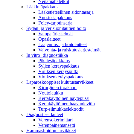
Nenämahaletkut
Lääkintäpakkaus
Lääketieteellinen sidontasarja
Anestesiapakkaus
Foley-tarjotinsarja
Sydän- ja verisuonitautien hoito
Vaippajärjestelmät
Opaslaitteet
Laajennus- ja hoitolaitteet
Valvonta- ja ruiskutusjärjestelmät
In vitro -diagnostiikka
Pikatestipakkaus
Syljen keräyspakkaus
Viruksen keräysputki
Viruksenkeräyspakkaus
Laparoskooppiset kulutustarvikkeet
Kirurginen troakaari
Noutolaukku
Kertakäyttöinen näytepussi
Kertakäyttöinen haavanlevitin
Turp-silmukkaelektrodit
Diagnostiset laitteet
Verensokerimittari
Verenpainemansetti
Hammashoidon tarvikkeet