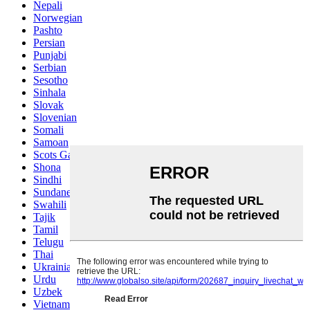
Nepali
Norwegian
Pashto
Persian
Punjabi
Serbian
Sesotho
Sinhala
Slovak
Slovenian
Somali
Samoan
Scots Gaelic
Shona
Sindhi
Sundanese
Swahili
Tajik
Tamil
Telugu
Thai
Ukrainian
Urdu
Uzbek
Vietnamese