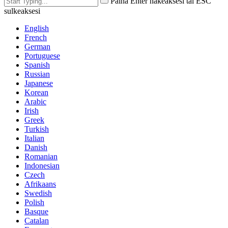
Paina Enter hakeaksesi tai ESC
sulkeaksesi
English
French
German
Portuguese
Spanish
Russian
Japanese
Korean
Arabic
Irish
Greek
Turkish
Italian
Danish
Romanian
Indonesian
Czech
Afrikaans
Swedish
Polish
Basque
Catalan