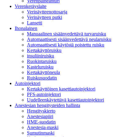
Verenpaineanturi
Verenkeräyslaite
Verinäytteenottosarja
Verinäytteen putki
Lansetti
Ihonalainen
Manuaalinen sisäänvedettävä turvaruisku
Automaattisesti sisäänvedettävä neularuisku
Automaattisesti käytöstä poistettu ruisku
Kertakäyttöruisku
insuliiniruisku
Ruokintaruisku
Kasteluruisku
Kertakäyttöneula
Ruiskusuodatin
Autoinjektori
Kertakäyttöinen kasettiautoinjektori
PFS-autoinjektori
Uudelleenkäytettävä kasettiautoinjektori
Anestesian hengitysteiden hallinta
Hengityskierto
Anestesiapiiri
HME-suodatin
Anestesia-maski
Sumutinmaski