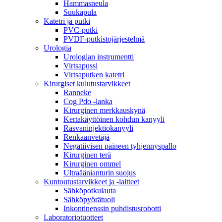
Hammasneula
Suukapula
Katetri ja putki
PVC-putki
PVDF-putkistojärjestelmä
Urologia
Urologian instrumentti
Virtsapussi
Virtsaputken katetri
Kirurgiset kulutustarvikkeet
Ranneke
Cog Pdo -lanka
Kirurginen merkkauskynä
Kertakäyttöinen kohdun kanyyli
Rasvaninjektiokanyyli
Renkaanvetäjä
Negatiivisen paineen tyhjennyspallo
Kirurginen terä
Kirurginen ommel
Ultraäänianturin suojus
Kuntoutustarvikkeet ja -laitteet
Sähköpotkulauta
Sähköpyörätuoli
Inkontinenssin puhdistusrobotti
Laboratoriotuotteet