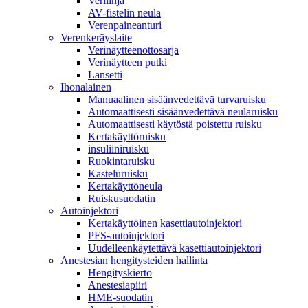
Verilinja
AV-fistelin neula
Verenpaineanturi
Verenkeräyslaite
Verinäytteenottosarja
Verinäytteen putki
Lansetti
Ihonalainen
Manuaalinen sisäänvedettävä turvaruisku
Automaattisesti sisäänvedettävä neularuisku
Automaattisesti käytöstä poistettu ruisku
Kertakäyttöruisku
insuliiniruisku
Ruokintaruisku
Kasteluruisku
Kertakäyttöneula
Ruiskusuodatin
Autoinjektori
Kertakäyttöinen kasettiautoinjektori
PFS-autoinjektori
Uudelleenkäytettävä kasettiautoinjektori
Anestesian hengitysteiden hallinta
Hengityskierto
Anestesiapiiri
HME-suodatin