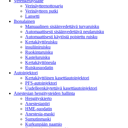
Verenkeräyslaite
Verinäytteenottosarja
Verinäytteen putki
Lansetti
Ihonalainen
Manuaalinen sisäänvedettävä turvaruisku
Automaattisesti sisäänvedettävä neularuisku
Automaattisesti käytöstä poistettu ruisku
Kertakäyttöruisku
insuliiniruisku
Ruokintaruisku
Kasteluruisku
Kertakäyttöneula
Ruiskusuodatin
Autoinjektori
Kertakäyttöinen kasettiautoinjektori
PFS-autoinjektori
Uudelleenkäytettävä kasettiautoinjektori
Anestesian hengitysteiden hallinta
Hengityskierto
Anestesiapiiri
HME-suodatin
Anestesia-maski
Sumutinmaski
Kurkunpään naamio