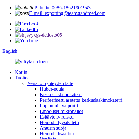
Puhelin: 0086-18621901943
E-mail: exporting@teamstandmed.com
English
Kotiin
Tuotteet
Verisuoniyhteyden laite
Huber-neula
Keskuslaskimokatetri
Perifeerisesti asetettu keskuslaskimokatetri
Implantoitava portti
Emboliset mikropallot
Esitäytetty ruisku
Hemodialyysikatetri
Anturin suoja
Hemodialisaattori