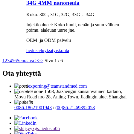
34G 4MM nanoneula
Koko: 30G, 31G, 32G, 33G ja 34G
Injektioalueet: Koko huuli, nenän ja suun välinen
poimu, alaleuan uurre jne.
OEM- ja ODM-palvelu
tiedustelu
yksityiskohta
1
2
3
4
5
6
Seuraava >
>>
Sivu 1 / 6
Ota yhteyttä
exporting@teamstandmed.com
Huone 1508, Jiazhengin kansainvälinen kartano,
Moyu Road nro 28, Anting Town, Jiadingin alue, Shanghai
0086-18621901943
/
(00)86-21-69892058