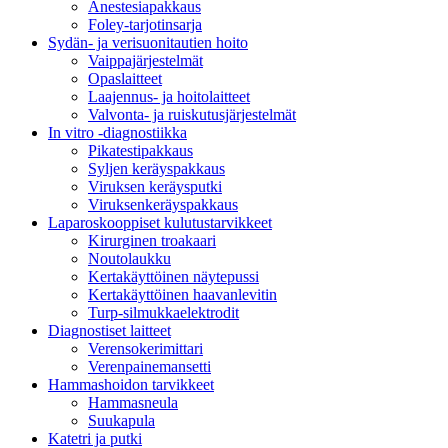
Anestesiapakkaus
Foley-tarjotinsarja
Sydän- ja verisuonitautien hoito
Vaippajärjestelmät
Opaslaitteet
Laajennus- ja hoitolaitteet
Valvonta- ja ruiskutusjärjestelmät
In vitro -diagnostiikka
Pikatestipakkaus
Syljen keräyspakkaus
Viruksen keräysputki
Viruksenkeräyspakkaus
Laparoskooppiset kulutustarvikkeet
Kirurginen troakaari
Noutolaukku
Kertakäyttöinen näytepussi
Kertakäyttöinen haavanlevitin
Turp-silmukkaelektrodit
Diagnostiset laitteet
Verensokerimittari
Verenpainemansetti
Hammashoidon tarvikkeet
Hammasneula
Suukapula
Katetri ja putki