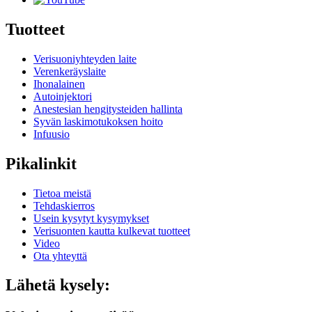
Tuotteet
Verisuoniyhteyden laite
Verenkeräyslaite
Ihonalainen
Autoinjektori
Anestesian hengitysteiden hallinta
Syvän laskimotukoksen hoito
Infuusio
Pikalinkit
Tietoa meistä
Tehdaskierros
Usein kysytyt kysymykset
Verisuonten kautta kulkevat tuotteet
Video
Ota yhteyttä
Lähetä kysely: