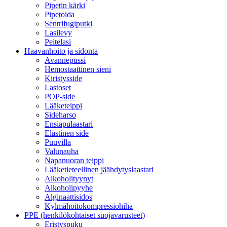
Pipetin kärki
Pipetoida
Sentrifugiputki
Lasilevy
Peitelasi
Haavanhoito ja sidonta
Avannepussi
Hemostaattinen sieni
Kiristysside
Lastoset
POP-side
Lääketeippi
Sideharso
Ensiapulaastari
Elastinen side
Puuvilla
Valunauha
Napanuoran teippi
Lääketieteellinen jäähdytyslaastari
Alkoholityynyt
Alkoholipyyhe
Alginaattisidos
Kylmähoitokompressiohiha
PPE (henkilökohtaiset suojavarusteet)
Eristyspuku