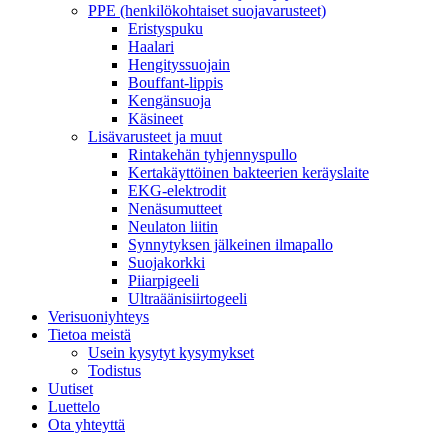
PPE (henkilökohtaiset suojavarusteet)
Eristyspuku
Haalari
Hengityssuojain
Bouffant-lippis
Kengänsuoja
Käsineet
Lisävarusteet ja muut
Rintakehän tyhjennyspullo
Kertakäyttöinen bakteerien keräyslaite
EKG-elektrodit
Nenäsumutteet
Neulaton liitin
Synnytyksen jälkeinen ilmapallo
Suojakorkki
Piiarpigeeli
Ultraäänisiirtogeeli
Verisuoniyhteys
Tietoa meistä
Usein kysytyt kysymykset
Todistus
Uutiset
Luettelo
Ota yhteyttä