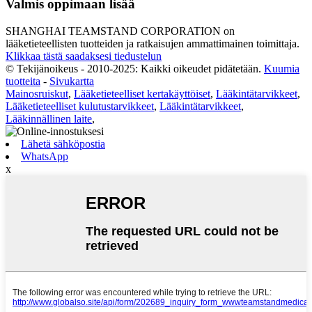
Valmis oppimaan lisää
SHANGHAI TEAMSTAND CORPORATION on
lääketieteellisten tuotteiden ja ratkaisujen ammattimainen toimittaja.
Klikkaa tästä saadaksesi tiedustelun
© Tekijänoikeus - 2010-2025: Kaikki oikeudet pidätetään.
Kuumia
tuotteita
-
Sivukartta
Mainosruiskut
,
Lääketieteelliset kertakäyttöiset
,
Lääkintätarvikkeet
,
Lääketieteelliset kulutustarvikkeet
,
Lääkintätarvikkeet
,
Lääkinnällinen laite
,
Lähetä sähköpostia
WhatsApp
x