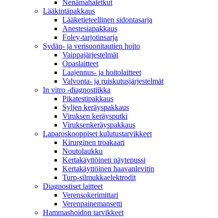
Nenämahaletkut
Lääkintäpakkaus
Lääketieteellinen sidontasarja
Anestesiapakkaus
Foley-tarjotinsarja
Sydän- ja verisuonitautien hoito
Vaippajärjestelmät
Opaslaitteet
Laajennus- ja hoitolaitteet
Valvonta- ja ruiskutusjärjestelmät
In vitro -diagnostiikka
Pikatestipakkaus
Syljen keräyspakkaus
Viruksen keräysputki
Viruksenkeräyspakkaus
Laparoskooppiset kulutustarvikkeet
Kirurginen troakaari
Noutolaukku
Kertakäyttöinen näytepussi
Kertakäyttöinen haavanlevitin
Turp-silmukkaelektrodit
Diagnostiset laitteet
Verensokerimittari
Verenpainemansetti
Hammashoidon tarvikkeet