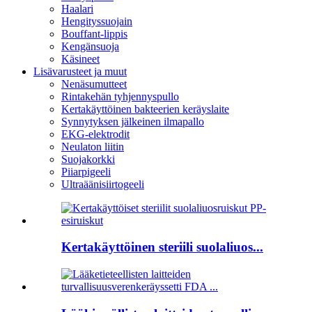
Haalari
Hengityssuojain
Bouffant-lippis
Kengänsuoja
Käsineet
Lisävarusteet ja muut
Nenäsumutteet
Rintakehän tyhjennyspullo
Kertakäyttöinen bakteerien keräyslaite
Synnytyksen jälkeinen ilmapallo
EKG-elektrodit
Neulaton liitin
Suojakorkki
Piiarpigeeli
Ultraäänisiirtogeeli
Kertakäyttöinen steriili suolaliuos...