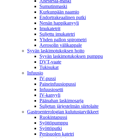
Anestesia-maski
Sumutinmaski
Kurkunpään naamio
Endortrakeaalinen putki
Nenän happikanyyli
Imukatetrit
Suljettu imukatetri
Yhden pallon spirometri
Aerosolin välikappale
Syvän laskimotukoksen hoito
Syvän laskimotukoksen pumppu
DVT-vaate
Tukisukat
Infuusio
IV-pussi
Paineinfuusiopussi
Infuusiosetti
IV-kanyyli
Päänahan laskimosarja
Suljetun järjestelmän siirtolaite
Gastroenterologian kulutustarvikkeet
Ruokintapussi
Syöttöpumppu
Syöttöputki
Peräsuolen katetri