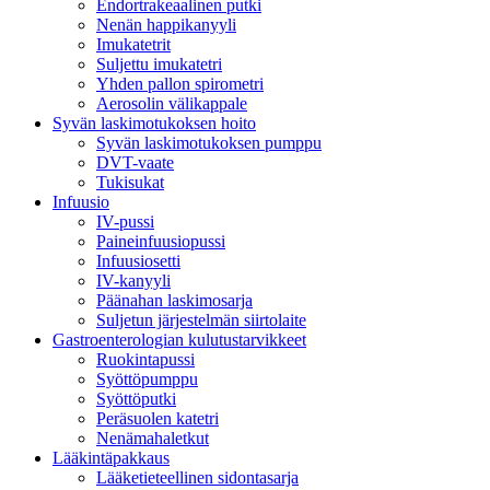
Endortrakeaalinen putki
Nenän happikanyyli
Imukatetrit
Suljettu imukatetri
Yhden pallon spirometri
Aerosolin välikappale
Syvän laskimotukoksen hoito
Syvän laskimotukoksen pumppu
DVT-vaate
Tukisukat
Infuusio
IV-pussi
Paineinfuusiopussi
Infuusiosetti
IV-kanyyli
Päänahan laskimosarja
Suljetun järjestelmän siirtolaite
Gastroenterologian kulutustarvikkeet
Ruokintapussi
Syöttöpumppu
Syöttöputki
Peräsuolen katetri
Nenämahaletkut
Lääkintäpakkaus
Lääketieteellinen sidontasarja