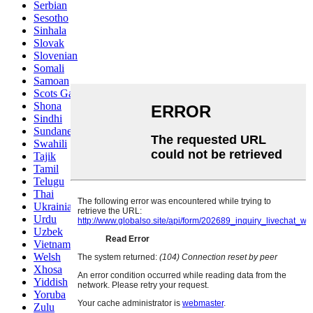
Serbian
Sesotho
Sinhala
Slovak
Slovenian
Somali
Samoan
Scots Gaelic
Shona
Sindhi
Sundanese
Swahili
Tajik
Tamil
Telugu
Thai
Ukrainian
Urdu
Uzbek
Vietnamese
Welsh
Xhosa
Yiddish
Yoruba
Zulu