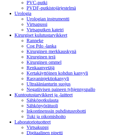
PVC-putki
PVDF-putkistojärjestelmä
Urologia
Urologian instrumentti
Virtsapussi
Virtsaputken katetri
Kirurgiset kulutustarvikkeet
Ranneke
Cog Pdo -lanka
Kirurginen merkkauskynä
Kirurginen terä
Kirurginen ommel
Renkaanvetäjä
Kertakäyttöinen kohdun kanyyli
Rasvaninjektiokanyyli
Ultraäänianturin suojus
Negatiivisen paineen tyhjennyspallo
Kuntoutustarvikkeet ja -laitteet
Sähköpotkulauta
Sähköpyörätuoli
Inkontinenssin puhdistusrobotti
Tuki ja oikomishoito
Laboratoriotuotteet
Virtsakuppi
Digitaalinen pipetti