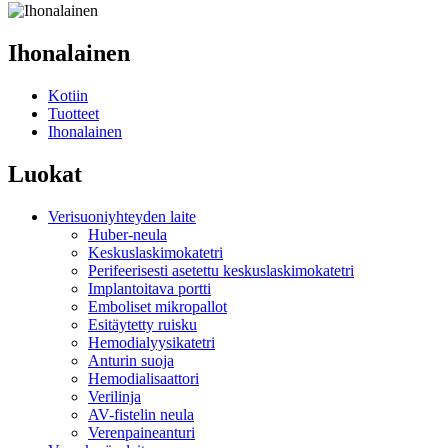
Ihonalainen
Kotiin
Tuotteet
Ihonalainen
Luokat
Verisuoniyhteyden laite
Huber-neula
Keskuslaskimokatetri
Perifeerisesti asetettu keskuslaskimokatetri
Implantoitava portti
Emboliset mikropallot
Esitäytetty ruisku
Hemodialyysikatetri
Anturin suoja
Hemodialisaattori
Verilinja
AV-fistelin neula
Verenpaineanturi