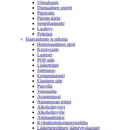
Virtsakuppi
Digitaalinen pipetti
Pipetoida
Pipetin kärki
Sentrifugiputki
Lasilevy
Peitelasi
Haavanhoito ja sidonta
Hemostaattinen sieni
Kiristysside
Lastoset
POP-side
Lääketeippi
Sideharso
Ensiapulaastari
Elastinen side
Puuvilla
Valunauha
Avannepussi
Napanuoran teippi
Alkoholityynyt
Alkoholipyyhe
Alginaattisidos
Kylmähoitokompressiohiha
Lääketieteellinen jäähdytyslaastari