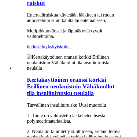
ruiskut
Enteraaliruiskua käytetään lääkkeen tai ruoan
annosteluun suun kautta tai enteraalisesti.
Meripihkanväriset ja läpinäkyvät tyypit
vaihtoehtoina.
tiedustelu
yksityiskohta
Kertakäyttöinen oranssi korkki
Erillinen neulanistuin Vähäkuollut
tila insuliiniruisku neulalla
Turvallinen insuliiniruisku Uusi muotoilu
1. Tuote on valmistettu lääketieteellisestä
polymeerimateriaalista.
2. Neula on kiinnitetty suuttimeen, erittäin terävä
neulan kärki, selkeä ja tarkka kalibrointi ja se voi