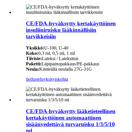
CE/FDA-hyväksytty kertakäyttöinen
insuliiniruisku lääkinnällisiin
tarvikkeisiin
Yksikkö:
U-100, U-40
Koko:
0,3 ml, 0,5 ml, 1 ml
Tiiviste:
Lateksi / Lateksiton
Paketti:
Läpipainopakkaus/PE-pakkaus
Neula:
Kiinteällä neulalla 27G-31G
tiedustelu
yksityiskohta
CE/FDA-hyväksytty lääketieteellinen
kertakäyttöinen automaattinen
sisäänvedettävä turvaruisku 1/3/5/10
ml