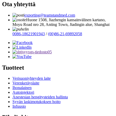
Ota yhteyttä
exporting@teamstandmed.com
Huone 1508, Jiazhengin kansainvälinen kartano,
Moyu Road nro 28, Anting Town, Jiadingin alue, Shanghai
0086-18621901943
/
(00)86-21-69892058
Tuotteet
Verisuoniyhteyden laite
Verenkeräyslaite
Ihonalainen
Autoinjektori
Anestesian hengitysteiden hallinta
Syvän laskimotukoksen hoito
Infuusio