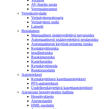
Verilinja
AV-fistelin neula
Verenpaineanturi
Verenkeräyslaite
Verinäytteenottosarja
Verinäytteen putki
Lansetti
Ihonalainen
Manuaalinen sisäänvedettävä turvaruisku
Automaattisesti sisäänvedettävä neularuisku
Automaattisesti käytöstä poistettu ruisku
Kertakäyttöruisku
insuliiniruisku
Ruokintaruisku
Kasteluruisku
Kertakäyttöneula
Ruiskusuodatin
Autoinjektori
Kertakäyttöinen kasettiautoinjektori
PFS-autoinjektori
Uudelleenkäytettävä kasettiautoinjektori
Anestesian hengitysteiden hallinta
Hengityskierto
Anestesiapiiri
HME-suodatin