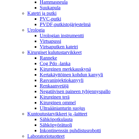
Hammasneula
Suukapula
Katetri ja putki
PVC-putki
PVDF-putkistojärjestelmä
Urologia
Urologian instrumentti
Virtsapussi
Virtsaputken katetri
Kirurgiset kulutustarvikkeet
Ranneke
Cog Pdo -lanka
Kirurginen merkkauskynä
Kertakäyttöinen kohdun kanyyli
Rasvaninjektiokanyyli
Renkaanvetäjä
Negatiivisen paineen tyhjennyspallo
Kirurginen terä
Kirurginen ommel
Ultraäänianturin suojus
Kuntoutustarvikkeet ja -laitteet
Sähköpotkulauta
Sähköpyörätuoli
Inkontinenssin puhdistusrobotti
Laboratoriotuotteet