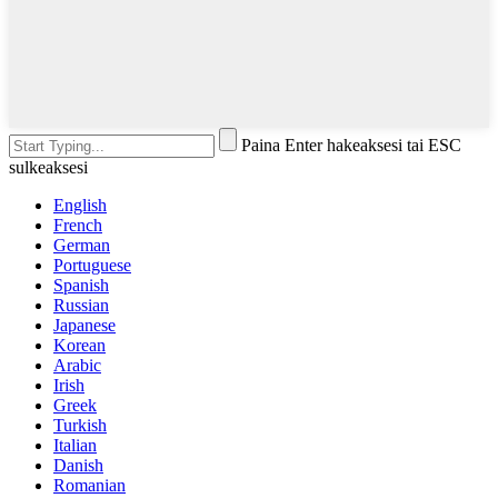
Paina Enter hakeaksesi tai ESC
sulkeaksesi
English
French
German
Portuguese
Spanish
Russian
Japanese
Korean
Arabic
Irish
Greek
Turkish
Italian
Danish
Romanian