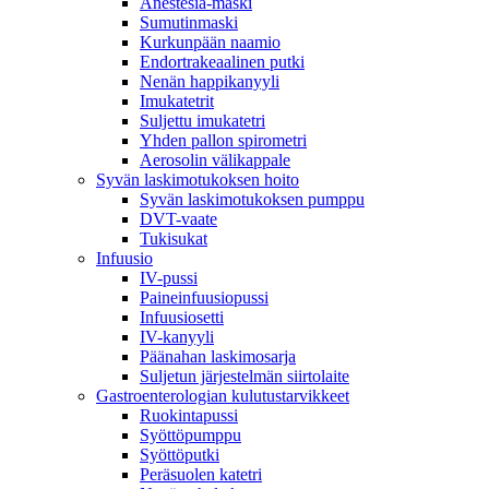
Anestesia-maski
Sumutinmaski
Kurkunpään naamio
Endortrakeaalinen putki
Nenän happikanyyli
Imukatetrit
Suljettu imukatetri
Yhden pallon spirometri
Aerosolin välikappale
Syvän laskimotukoksen hoito
Syvän laskimotukoksen pumppu
DVT-vaate
Tukisukat
Infuusio
IV-pussi
Paineinfuusiopussi
Infuusiosetti
IV-kanyyli
Päänahan laskimosarja
Suljetun järjestelmän siirtolaite
Gastroenterologian kulutustarvikkeet
Ruokintapussi
Syöttöpumppu
Syöttöputki
Peräsuolen katetri