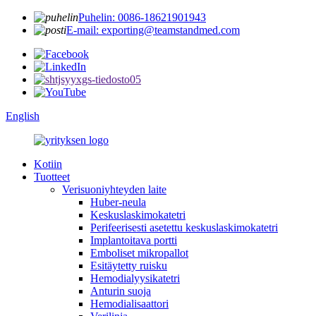
Puhelin: 0086-18621901943
E-mail: exporting@teamstandmed.com
English
Kotiin
Tuotteet
Verisuoniyhteyden laite
Huber-neula
Keskuslaskimokatetri
Perifeerisesti asetettu keskuslaskimokatetri
Implantoitava portti
Emboliset mikropallot
Esitäytetty ruisku
Hemodialyysikatetri
Anturin suoja
Hemodialisaattori