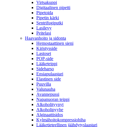
Virtsakuppi
Digitaalinen pipetti
Pipetoida
Pipetin kärki
Sentrifugiputki
Lasilevy
Peitelasi
Haavanhoito ja sidonta
Hemostaattinen sieni
Kiristysside
Lastoset
POP-side
Lääketeippi
Sideharso
Ensiapulaastari
Elastinen side
Puuvilla
Valunauha
Avannepussi
Napanuoran teippi
Alkoholityynyt
Alkoholipyyhe
Alginaattisidos
Kylmähoitokompressiohiha
Lääketieteellinen jäähdytyslaastari