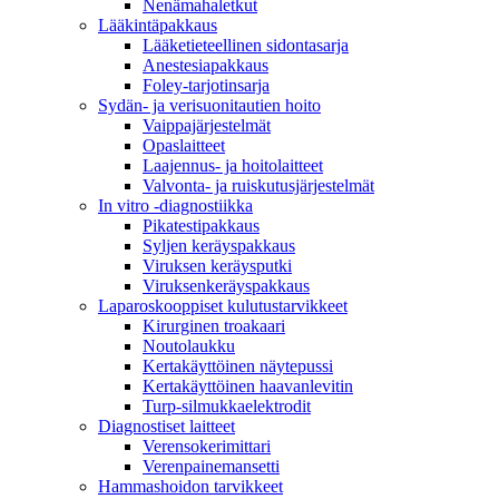
Nenämahaletkut
Lääkintäpakkaus
Lääketieteellinen sidontasarja
Anestesiapakkaus
Foley-tarjotinsarja
Sydän- ja verisuonitautien hoito
Vaippajärjestelmät
Opaslaitteet
Laajennus- ja hoitolaitteet
Valvonta- ja ruiskutusjärjestelmät
In vitro -diagnostiikka
Pikatestipakkaus
Syljen keräyspakkaus
Viruksen keräysputki
Viruksenkeräyspakkaus
Laparoskooppiset kulutustarvikkeet
Kirurginen troakaari
Noutolaukku
Kertakäyttöinen näytepussi
Kertakäyttöinen haavanlevitin
Turp-silmukkaelektrodit
Diagnostiset laitteet
Verensokerimittari
Verenpainemansetti
Hammashoidon tarvikkeet