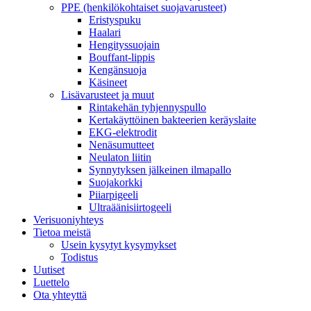
PPE (henkilökohtaiset suojavarusteet)
Eristyspuku
Haalari
Hengityssuojain
Bouffant-lippis
Kengänsuoja
Käsineet
Lisävarusteet ja muut
Rintakehän tyhjennyspullo
Kertakäyttöinen bakteerien keräyslaite
EKG-elektrodit
Nenäsumutteet
Neulaton liitin
Synnytyksen jälkeinen ilmapallo
Suojakorkki
Piiarpigeeli
Ultraäänisiirtogeeli
Verisuoniyhteys
Tietoa meistä
Usein kysytyt kysymykset
Todistus
Uutiset
Luettelo
Ota yhteyttä