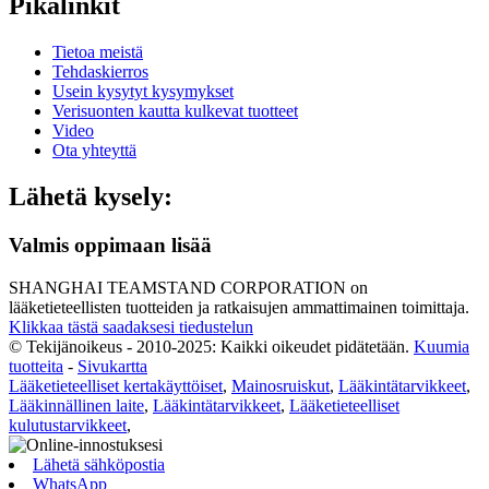
Pikalinkit
Tietoa meistä
Tehdaskierros
Usein kysytyt kysymykset
Verisuonten kautta kulkevat tuotteet
Video
Ota yhteyttä
Lähetä kysely:
Valmis oppimaan lisää
SHANGHAI TEAMSTAND CORPORATION on
lääketieteellisten tuotteiden ja ratkaisujen ammattimainen toimittaja.
Klikkaa tästä saadaksesi tiedustelun
© Tekijänoikeus - 2010-2025: Kaikki oikeudet pidätetään.
Kuumia
tuotteita
-
Sivukartta
Lääketieteelliset kertakäyttöiset
,
Mainosruiskut
,
Lääkintätarvikkeet
,
Lääkinnällinen laite
,
Lääkintätarvikkeet
,
Lääketieteelliset
kulutustarvikkeet
,
Lähetä sähköpostia
WhatsApp