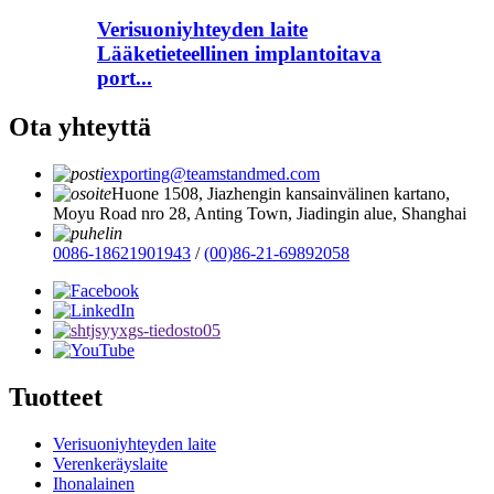
Verisuoniyhteyden laite
Lääketieteellinen implantoitava
port...
Ota yhteyttä
exporting@teamstandmed.com
Huone 1508, Jiazhengin kansainvälinen kartano,
Moyu Road nro 28, Anting Town, Jiadingin alue, Shanghai
0086-18621901943
/
(00)86-21-69892058
Tuotteet
Verisuoniyhteyden laite
Verenkeräyslaite
Ihonalainen