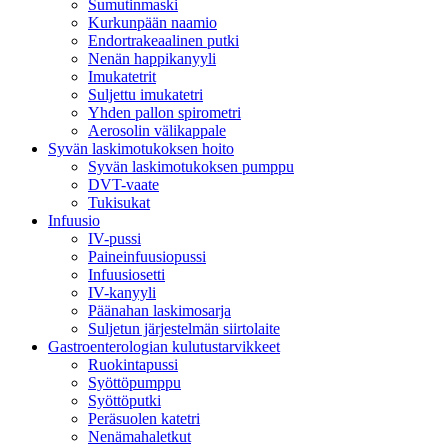
Sumutinmaski
Kurkunpään naamio
Endortrakeaalinen putki
Nenän happikanyyli
Imukatetrit
Suljettu imukatetri
Yhden pallon spirometri
Aerosolin välikappale
Syvän laskimotukoksen hoito
Syvän laskimotukoksen pumppu
DVT-vaate
Tukisukat
Infuusio
IV-pussi
Paineinfuusiopussi
Infuusiosetti
IV-kanyyli
Päänahan laskimosarja
Suljetun järjestelmän siirtolaite
Gastroenterologian kulutustarvikkeet
Ruokintapussi
Syöttöpumppu
Syöttöputki
Peräsuolen katetri
Nenämahaletkut