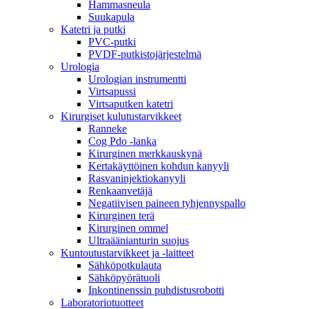
Hammasneula
Suukapula
Katetri ja putki
PVC-putki
PVDF-putkistojärjestelmä
Urologia
Urologian instrumentti
Virtsapussi
Virtsaputken katetri
Kirurgiset kulutustarvikkeet
Ranneke
Cog Pdo -lanka
Kirurginen merkkauskynä
Kertakäyttöinen kohdun kanyyli
Rasvaninjektiokanyyli
Renkaanvetäjä
Negatiivisen paineen tyhjennyspallo
Kirurginen terä
Kirurginen ommel
Ultraäänianturin suojus
Kuntoutustarvikkeet ja -laitteet
Sähköpotkulauta
Sähköpyörätuoli
Inkontinenssin puhdistusrobotti
Laboratoriotuotteet