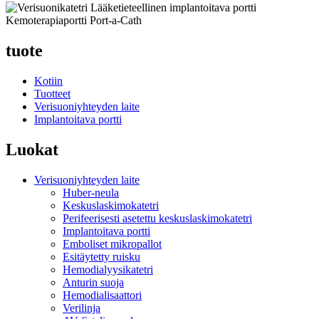
tuote
Kotiin
Tuotteet
Verisuoniyhteyden laite
Implantoitava portti
Luokat
Verisuoniyhteyden laite
Huber-neula
Keskuslaskimokatetri
Perifeerisesti asetettu keskuslaskimokatetri
Implantoitava portti
Emboliset mikropallot
Esitäytetty ruisku
Hemodialyysikatetri
Anturin suoja
Hemodialisaattori
Verilinja