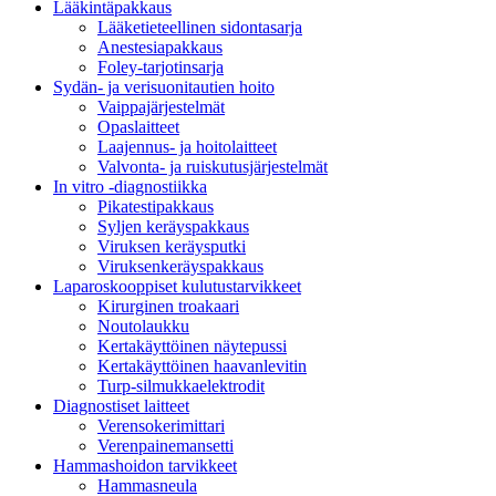
Lääkintäpakkaus
Lääketieteellinen sidontasarja
Anestesiapakkaus
Foley-tarjotinsarja
Sydän- ja verisuonitautien hoito
Vaippajärjestelmät
Opaslaitteet
Laajennus- ja hoitolaitteet
Valvonta- ja ruiskutusjärjestelmät
In vitro -diagnostiikka
Pikatestipakkaus
Syljen keräyspakkaus
Viruksen keräysputki
Viruksenkeräyspakkaus
Laparoskooppiset kulutustarvikkeet
Kirurginen troakaari
Noutolaukku
Kertakäyttöinen näytepussi
Kertakäyttöinen haavanlevitin
Turp-silmukkaelektrodit
Diagnostiset laitteet
Verensokerimittari
Verenpainemansetti
Hammashoidon tarvikkeet
Hammasneula