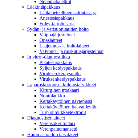
Nenämahaletkut
Lääkintäpakkaus
Lääketieteellinen sidontasarja
Anestesiapakkaus
Foley-tarjotinsarja
Sydän- ja verisuonitautien hoito
Vaippajärjestelmät
Opaslaitteet
Laajennus- ja hoitolaitteet
Valvonta- ja ruiskutusjärjestelmät
In vitro -diagnostiikka
Pikatestipakkaus
Syljen keräyspakkaus
Viruksen keräysputki
Viruksenkeräyspakkaus
Laparoskooppiset kulutustarvikkeet
Kirurginen troakaari
Noutolaukku
Kertakäyttöinen näytepussi
Kertakäyttöinen haavanlevitin
Turp-silmukkaelektrodit
Diagnostiset laitteet
Verensokerimittari
Verenpainemansetti
Hammashoidon tarvikkeet