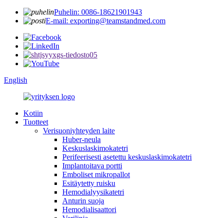
Puhelin: 0086-18621901943
E-mail: exporting@teamstandmed.com
English
Kotiin
Tuotteet
Verisuoniyhteyden laite
Huber-neula
Keskuslaskimokatetri
Perifeerisesti asetettu keskuslaskimokatetri
Implantoitava portti
Emboliset mikropallot
Esitäytetty ruisku
Hemodialyysikatetri
Anturin suoja
Hemodialisaattori