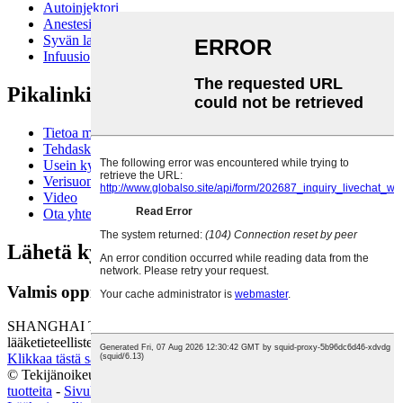
Autoinjektori
Anestesian hengitysteiden hallinta
Syvän laskimotukoksen hoito
Infuusio
Pikalinkit
Tietoa meistä
Tehdaskierros
Usein kysytyt kysymykset
Verisuonten kautta kulkevat tuotteet
Video
Ota yhteyttä
Lähetä kysely:
Valmis oppimaan lisää
SHANGHAI TEAMSTAND CORPORATION on
lääketieteellisten tuotteiden ja ratkaisujen ammattimainen toimittaja.
Klikkaa tästä saadaksesi tiedustelun
© Tekijänoikeus - 2010-2025: Kaikki oikeudet pidätetään.
Kuumia
tuotteita
-
Sivukartta