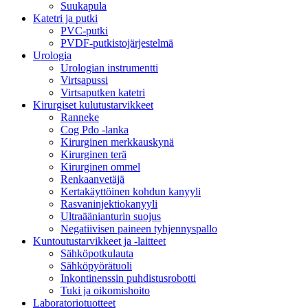
Suukapula
Katetri ja putki
PVC-putki
PVDF-putkistojärjestelmä
Urologia
Urologian instrumentti
Virtsapussi
Virtsaputken katetri
Kirurgiset kulutustarvikkeet
Ranneke
Cog Pdo -lanka
Kirurginen merkkauskynä
Kirurginen terä
Kirurginen ommel
Renkaanvetäjä
Kertakäyttöinen kohdun kanyyli
Rasvaninjektiokanyyli
Ultraäänianturin suojus
Negatiivisen paineen tyhjennyspallo
Kuntoutustarvikkeet ja -laitteet
Sähköpotkulauta
Sähköpyörätuoli
Inkontinenssin puhdistusrobotti
Tuki ja oikomishoito
Laboratoriotuotteet