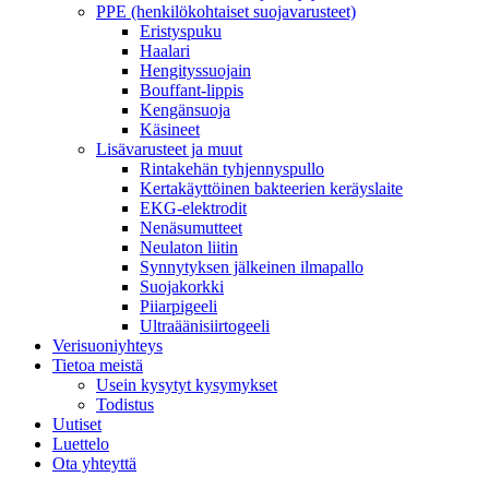
PPE (henkilökohtaiset suojavarusteet)
Eristyspuku
Haalari
Hengityssuojain
Bouffant-lippis
Kengänsuoja
Käsineet
Lisävarusteet ja muut
Rintakehän tyhjennyspullo
Kertakäyttöinen bakteerien keräyslaite
EKG-elektrodit
Nenäsumutteet
Neulaton liitin
Synnytyksen jälkeinen ilmapallo
Suojakorkki
Piiarpigeeli
Ultraäänisiirtogeeli
Verisuoniyhteys
Tietoa meistä
Usein kysytyt kysymykset
Todistus
Uutiset
Luettelo
Ota yhteyttä