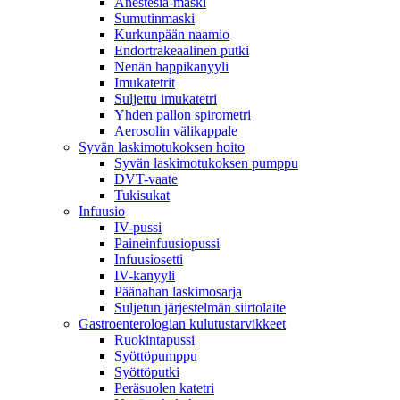
Anestesia-maski
Sumutinmaski
Kurkunpään naamio
Endortrakeaalinen putki
Nenän happikanyyli
Imukatetrit
Suljettu imukatetri
Yhden pallon spirometri
Aerosolin välikappale
Syvän laskimotukoksen hoito
Syvän laskimotukoksen pumppu
DVT-vaate
Tukisukat
Infuusio
IV-pussi
Paineinfuusiopussi
Infuusiosetti
IV-kanyyli
Päänahan laskimosarja
Suljetun järjestelmän siirtolaite
Gastroenterologian kulutustarvikkeet
Ruokintapussi
Syöttöpumppu
Syöttöputki
Peräsuolen katetri