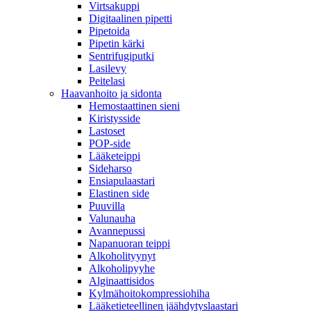
Virtsakuppi
Digitaalinen pipetti
Pipetoida
Pipetin kärki
Sentrifugiputki
Lasilevy
Peitelasi
Haavanhoito ja sidonta
Hemostaattinen sieni
Kiristysside
Lastoset
POP-side
Lääketeippi
Sideharso
Ensiapulaastari
Elastinen side
Puuvilla
Valunauha
Avannepussi
Napanuoran teippi
Alkoholityynyt
Alkoholipyyhe
Alginaattisidos
Kylmähoitokompressiohiha
Lääketieteellinen jäähdytyslaastari