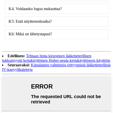
K4. Voidaanko logoa mukauttaa?
K5: Entä näytteenottoaika?
K6: Mikä on lähetystapasi?
Edellinen:
Tehtaan hinta kirurginen lääketieteellinen
tukkumyynti kertakäyttöinen Huber-neula kertakäyttöiseen käyttöön
Seuraavaksi:
Kiinalainen valmistaja erityyppisiä lääketieteellisiä
IV-kanyylikatetreja