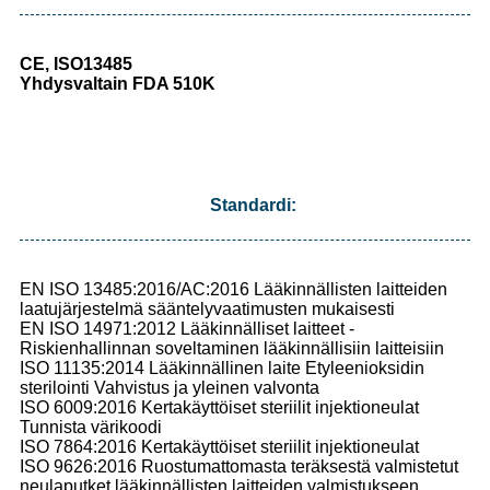
CE, ISO13485
Yhdysvaltain FDA 510K
Standardi:
EN ISO 13485:2016/AC:2016 Lääkinnällisten laitteiden
laatujärjestelmä sääntelyvaatimusten mukaisesti
EN ISO 14971:2012 Lääkinnälliset laitteet -
Riskienhallinnan soveltaminen lääkinnällisiin laitteisiin
ISO 11135:2014 Lääkinnällinen laite Etyleenioksidin
sterilointi Vahvistus ja yleinen valvonta
ISO 6009:2016 Kertakäyttöiset steriilit injektioneulat
Tunnista värikoodi
ISO 7864:2016 Kertakäyttöiset steriilit injektioneulat
ISO 9626:2016 Ruostumattomasta teräksestä valmistetut
neulaputket lääkinnällisten laitteiden valmistukseen