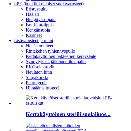
PPE (henkilökohtaiset suojavarusteet)
Eristyspuku
Haalari
Hengityssuojain
Bouffant-lippis
Kengänsuoja
Käsineet
Lisävarusteet ja muut
Nenäsumutteet
Rintakehän tyhjennyspullo
Kertakäyttöinen bakteerien keräyslaite
Synnytyksen jälkeinen ilmapallo
EKG-elektrodit
Neulaton liitin
Suojakorkki
Piiarpigeeli
Ultraäänisiirtogeeli
Kertakäyttöinen steriili suolaliuos...