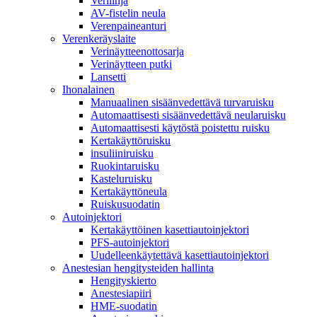
Verilinja
AV-fistelin neula
Verenpaineanturi
Verenkeräyslaite
Verinäytteenottosarja
Verinäytteen putki
Lansetti
Ihonalainen
Manuaalinen sisäänvedettävä turvaruisku
Automaattisesti sisäänvedettävä neularuisku
Automaattisesti käytöstä poistettu ruisku
Kertakäyttöruisku
insuliiniruisku
Ruokintaruisku
Kasteluruisku
Kertakäyttöneula
Ruiskusuodatin
Autoinjektori
Kertakäyttöinen kasettiautoinjektori
PFS-autoinjektori
Uudelleenkäytettävä kasettiautoinjektori
Anestesian hengitysteiden hallinta
Hengityskierto
Anestesiapiiri
HME-suodatin