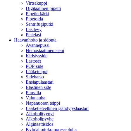
Virtsakuppi
Digitaalinen pipetti
Pipetin kärki
Pipetoida
Sentrifugiputki
Lasilevy
Peitelasi
Haavanhoito ja sidonta
Avannepussi
Hemostaattinen sieni
Kiristysside
Lastoset
POP-side
Lääketeippi
Sideharso
Ensiapulaastari
Elastinen side
Puuvilla
Valunauha
Napanuoran teippi
Lääketieteellinen jäähdytyslaastari
Alkoholityynyt
Alkoholipyyhe
Alginaattisidos
Kylmähoitokompressiohiha