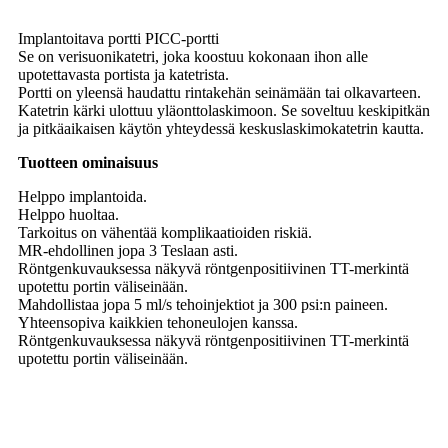
Implantoitava portti PICC-portti
Se on verisuonikatetri, joka koostuu kokonaan ihon alle
upotettavasta portista ja katetrista.
Portti on yleensä haudattu rintakehän seinämään tai olkavarteen.
Katetrin kärki ulottuu yläonttolaskimoon. Se soveltuu keskipitkän
ja pitkäaikaisen käytön yhteydessä keskuslaskimokatetrin kautta.
Tuotteen ominaisuus
Helppo implantoida.
Helppo huoltaa.
Tarkoitus on vähentää komplikaatioiden riskiä.
MR-ehdollinen jopa 3 Teslaan asti.
Röntgenkuvauksessa näkyvä röntgenpositiivinen TT-merkintä
upotettu portin väliseinään.
Mahdollistaa jopa 5 ml/s tehoinjektiot ja 300 psi:n paineen.
Yhteensopiva kaikkien tehoneulojen kanssa.
Röntgenkuvauksessa näkyvä röntgenpositiivinen TT-merkintä
upotettu portin väliseinään.