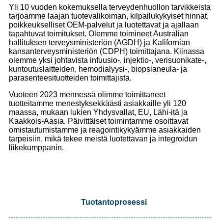
Yli 10 vuoden kokemuksella terveydenhuollon tarvikkeista
tarjoamme laajan tuotevalikoiman, kilpailukykyiset hinnat,
poikkeukselliset OEM-palvelut ja luotettavat ja ajallaan
tapahtuvat toimitukset. Olemme toimineet Australian
hallituksen terveysministeriön (AGDH) ja Kalifornian
kansanterveysministeriön (CDPH) toimittajana. Kiinassa
olemme yksi johtavista infuusio-, injektio-, verisuonikate-,
kuntoutuslaitteiden, hemodialyysi-, biopsianeula- ja
parasenteesituotteiden toimittajista.
Vuoteen 2023 mennessä olimme toimittaneet
tuotteitamme menestyksekkäästi asiakkaille yli 120
maassa, mukaan lukien Yhdysvallat, EU, Lähi-itä ja
Kaakkois-Aasia. Päivittäiset toimintamme osoittavat
omistautumistamme ja reagointikykyämme asiakkaiden
tarpeisiin, mikä tekee meistä luotettavan ja integroidun
liikekumppanin.
Tuotantoprosessi