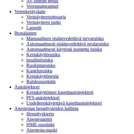
AV-fistelin neula
Verenpaineanturi
Verenkeräyslaite
Verinäytteenottosarja
Verinäytteen putki
Lansetti
Ihonalainen
Manuaalinen sisäänvedettävä turvaruisku
Automaattisesti sisäänvedettävä neularuisku
Automaattisesti käytöstä poistettu ruisku
Kertakäyttöruisku
insuliiniruisku
Ruokintaruisku
Kasteluruisku
Kertakäyttöneula
Ruiskusuodatin
Autoinjektori
Kertakäyttöinen kasettiautoinjektori
PFS-autoinjektori
Uudelleenkäytettävä kasettiautoinjektori
Anestesian hengitysteiden hallinta
Hengityskierto
Anestesiapiiri
HME-suodatin
Anestesia-maski