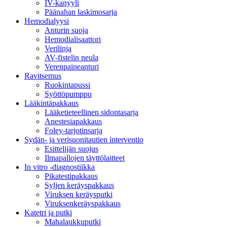
IV-kanyyli
Päänahan laskimosarja
Hemodialyysi
Anturin suoja
Hemodialisaattori
Verilinja
AV-fistelin neula
Verenpaineanturi
Ravitsemus
Ruokintapussi
Syöttöpumppu
Lääkintäpakkaus
Lääketieteellinen sidontasarja
Anestesiapakkaus
Foley-tarjotinsarja
Sydän- ja verisuonitautien interventio
Esittelijän suojus
Ilmapallojen täyttölaitteet
In vitro -diagnostiikka
Pikatestipakkaus
Syljen keräyspakkaus
Viruksen keräysputki
Viruksenkeräyspakkaus
Katetri ja putki
Mahalaukkuputki