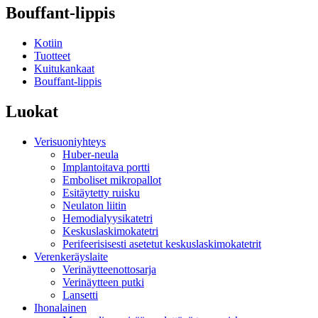
Bouffant-lippis
Kotiin
Tuotteet
Kuitukankaat
Bouffant-lippis
Luokat
Verisuoniyhteys
Huber-neula
Implantoitava portti
Emboliset mikropallot
Esitäytetty ruisku
Neulaton liitin
Hemodialyysikatetri
Keskuslaskimokatetri
Perifeerisisesti asetetut keskuslaskimokatetrit
Verenkeräyslaite
Verinäytteenottosarja
Verinäytteen putki
Lansetti
Ihonalainen