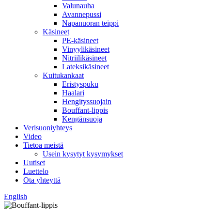
Valunauha
Avannepussi
Napanuoran teippi
Käsineet
PE-käsineet
Vinyylikäsineet
Nitriilikäsineet
Lateksikäsineet
Kuitukankaat
Eristyspuku
Haalari
Hengityssuojain
Bouffant-lippis
Kengänsuoja
Verisuoniyhteys
Video
Tietoa meistä
Usein kysytyt kysymykset
Uutiset
Luettelo
Ota yhteyttä
English