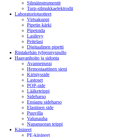
Silmäinstrumentit
Turp-silmukkaelektrodit
Laboratoriotuotteet
Virtsakuppi
Pipetin kärki
Pipetoida
Lasilevy
Peitelasi
Digitaalinen pipetti
Rintakehän tyhjennyspullo
Haavanhoito ja sidonta
Avannepussi
Hemostaattinen sieni
Kiristysside
Lastoset
POP-side
Lääketeippi
Sideharso
Ensiapu sideharso
Elastinen side
Puuvilla
Valunauha
Napanuoran teippi
Käsineet
PE-käsineet