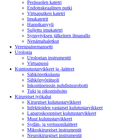
Peräsuolen katetri
Endotrakeaalinen putki
Virtsaputken katetri
Imukatetrit
Happikanyyli
Suljettu imukatetri
Synnytyksen jälkeinen ilmapallo
Nenämahaletkut
Verenpainemansetti
Urologia
Urologian instrumentti
Virtsapussi
Kuntoutustarvikkeet ja -laitteet
Sähköpotkulauta
Sähköpyörätuoli
Inkontinenssin puhdistusrobotti
Tuki ja oikomishoito
Kirurgiset työkalut
Kirurgiset kulutustarvikkeet
Infektioiden vastaiset kulutustarvikkeet
Laparoskooppiset kulutustarvikkeet
Muut kulutustarvikkeet
Sydän- ja verisuonilaitteet
Mikrokirurgiset instrumentit
Neurokirurgiset instrumentit