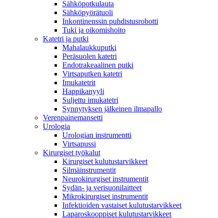
Sähköpotkulauta
Sähköpyörätuoli
Inkontinenssin puhdistusrobotti
Tuki ja oikomishoito
Katetri ja putki
Mahalaukkuputki
Peräsuolen katetri
Endotrakeaalinen putki
Virtsaputken katetri
Imukatetrit
Happikanyyli
Suljettu imukatetri
Synnytyksen jälkeinen ilmapallo
Verenpainemansetti
Urologia
Urologian instrumentti
Virtsapussi
Kirurgiset työkalut
Kirurgiset kulutustarvikkeet
Silmäinstrumentit
Neurokirurgiset instrumentit
Sydän- ja verisuonilaitteet
Mikrokirurgiset instrumentit
Infektioiden vastaiset kulutustarvikkeet
Laparoskooppiset kulutustarvikkeet