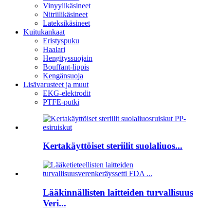
Vinyylikäsineet
Nitriilikäsineet
Lateksikäsineet
Kuitukankaat
Eristyspuku
Haalari
Hengityssuojain
Bouffant-lippis
Kengänsuoja
Lisävarusteet ja muut
EKG-elektrodit
PTFE-putki
Kertakäyttöiset steriilit suolaliuos...
Lääkinnällisten laitteiden turvallisuus
Veri...