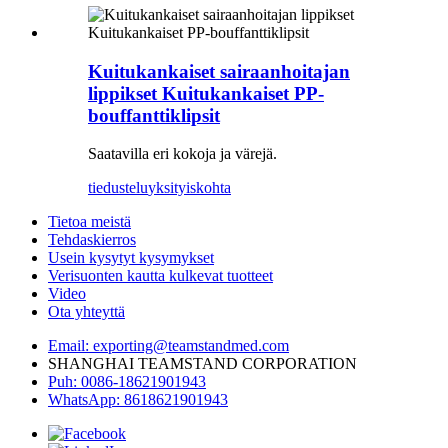
Kuitukankaiset sairaanhoitajan
lippikset Kuitukankaiset PP-
bouffanttiklipsit
Saatavilla eri kokoja ja värejä.
tiedustelu
yksityiskohta
Tietoa meistä
Tehdaskierros
Usein kysytyt kysymykset
Verisuonten kautta kulkevat tuotteet
Video
Ota yhteyttä
Email: exporting@teamstandmed.com
SHANGHAI TEAMSTAND CORPORATION
Puh: 0086-18621901943
WhatsApp: 8618621901943