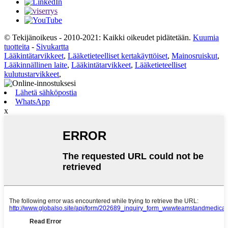
© Tekijänoikeus - 2010-2021: Kaikki oikeudet pidätetään.
Kuumia
tuotteita
-
Sivukartta
Lääkintätarvikkeet
,
Lääketieteelliset kertakäyttöiset
,
Mainosruiskut
,
Lääkinnällinen laite
,
Lääkintätarvikkeet
,
Lääketieteelliset
kulutustarvikkeet
,
Lähetä sähköpostia
WhatsApp
x