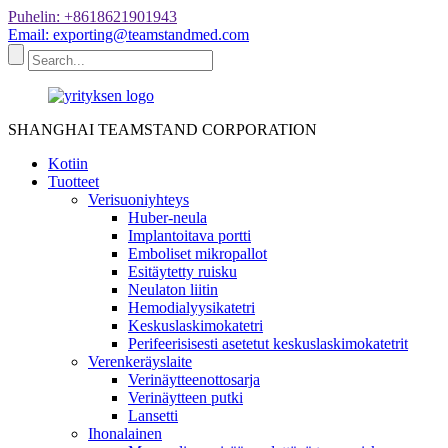
Puhelin: +8618621901943
Email: exporting@teamstandmed.com
SHANGHAI TEAMSTAND CORPORATION
Kotiin
Tuotteet
Verisuoniyhteys
Huber-neula
Implantoitava portti
Emboliset mikropallot
Esitäytetty ruisku
Neulaton liitin
Hemodialyysikatetri
Keskuslaskimokatetri
Perifeerisisesti asetetut keskuslaskimokatetrit
Verenkeräyslaite
Verinäytteenottosarja
Verinäytteen putki
Lansetti
Ihonalainen