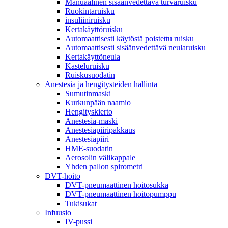
Manuaalinen sisäänvedettävä turvaruisku
Ruokintaruisku
insuliiniruisku
Kertakäyttöruisku
Automaattisesti käytöstä poistettu ruisku
Automaattisesti sisäänvedettävä neularuisku
Kertakäyttöneula
Kasteluruisku
Ruiskusuodatin
Anestesia ja hengitysteiden hallinta
Sumutinmaski
Kurkunpään naamio
Hengityskierto
Anestesia-maski
Anestesiapiiripakkaus
Anestesiapiiri
HME-suodatin
Aerosolin välikappale
Yhden pallon spirometri
DVT-hoito
DVT-pneumaattinen hoitosukka
DVT-pneumaattinen hoitopumppu
Tukisukat
Infuusio
IV-pussi