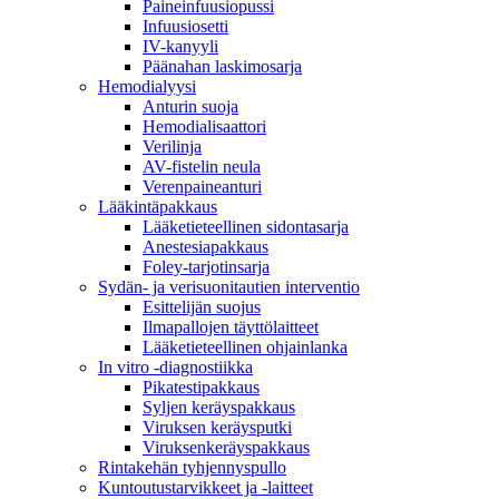
Paineinfuusiopussi
Infuusiosetti
IV-kanyyli
Päänahan laskimosarja
Hemodialyysi
Anturin suoja
Hemodialisaattori
Verilinja
AV-fistelin neula
Verenpaineanturi
Lääkintäpakkaus
Lääketieteellinen sidontasarja
Anestesiapakkaus
Foley-tarjotinsarja
Sydän- ja verisuonitautien interventio
Esittelijän suojus
Ilmapallojen täyttölaitteet
Lääketieteellinen ohjainlanka
In vitro -diagnostiikka
Pikatestipakkaus
Syljen keräyspakkaus
Viruksen keräysputki
Viruksenkeräyspakkaus
Rintakehän tyhjennyspullo
Kuntoutustarvikkeet ja -laitteet