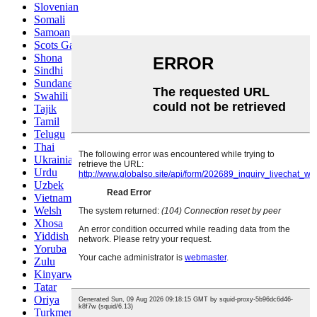
Slovenian
Somali
Samoan
Scots Gaelic
Shona
Sindhi
Sundanese
Swahili
Tajik
Tamil
Telugu
Thai
Ukrainian
Urdu
Uzbek
Vietnamese
Welsh
Xhosa
Yiddish
Yoruba
Zulu
Kinyarwanda
Tatar
Oriya
Turkmen