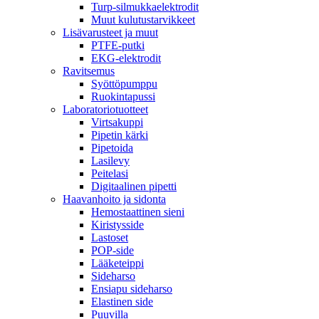
Turp-silmukkaelektrodit
Muut kulutustarvikkeet
Lisävarusteet ja muut
PTFE-putki
EKG-elektrodit
Ravitsemus
Syöttöpumppu
Ruokintapussi
Laboratoriotuotteet
Virtsakuppi
Pipetin kärki
Pipetoida
Lasilevy
Peitelasi
Digitaalinen pipetti
Haavanhoito ja sidonta
Hemostaattinen sieni
Kiristysside
Lastoset
POP-side
Lääketeippi
Sideharso
Ensiapu sideharso
Elastinen side
Puuvilla