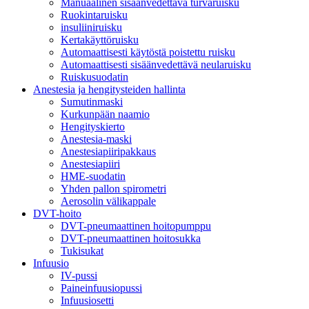
Manuaalinen sisäänvedettävä turvaruisku
Ruokintaruisku
insuliiniruisku
Kertakäyttöruisku
Automaattisesti käytöstä poistettu ruisku
Automaattisesti sisäänvedettävä neularuisku
Ruiskusuodatin
Anestesia ja hengitysteiden hallinta
Sumutinmaski
Kurkunpään naamio
Hengityskierto
Anestesia-maski
Anestesiapiiripakkaus
Anestesiapiiri
HME-suodatin
Yhden pallon spirometri
Aerosolin välikappale
DVT-hoito
DVT-pneumaattinen hoitopumppu
DVT-pneumaattinen hoitosukka
Tukisukat
Infuusio
IV-pussi
Paineinfuusiopussi
Infuusiosetti