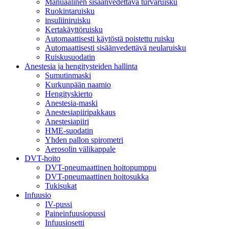
Manuaalinen sisäänvedettävä turvaruisku
Ruokintaruisku
insuliiniruisku
Kertakäyttöruisku
Automaattisesti käytöstä poistettu ruisku
Automaattisesti sisäänvedettävä neularuisku
Ruiskusuodatin
Anestesia ja hengitysteiden hallinta
Sumutinmaski
Kurkunpään naamio
Hengityskierto
Anestesia-maski
Anestesiapiiripakkaus
Anestesiapiiri
HME-suodatin
Yhden pallon spirometri
Aerosolin välikappale
DVT-hoito
DVT-pneumaattinen hoitopumppu
DVT-pneumaattinen hoitosukka
Tukisukat
Infuusio
IV-pussi
Paineinfuusiopussi
Infuusiosetti