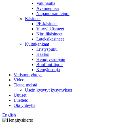
Valunauha
Avannepussi
Napanuoran teippi
Käsineet
PE-käsineet
Vinyylikäsineet
Nitriilikäsineet
Lateksikäsineet
Kuitukankaat
Eristyspuku
Haalari
Hengityssuojain
Bouffant-lippis
Kengänsuoja
Verisuoniyhteys
Video
Tietoa meistä
Usein kysytyt kysymykset
Uutiset
Luettelo
Ota yhteyttä
English