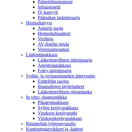
Paineinfuusiopussi
Infuusiosetti
IV-kanyyli
Päänahan laskimosarja
Hemodialyysi
Anturin suoja
Hemodialisaattori
Verilinja
AV-fistelin neula
Verenpaineanturi
Lääkintäpakkaus
Lääketieteellinen sidontasarja
Anestesiapakkaus
Foley-tarjotinsarja
Sydän- ja verisuonitautien interventio
Esittelijän suojus
Ilmapallojen täyttölaitteet
Lääketieteellinen ohjainlanka
In vitro -diagnostiikka
Pikatestipakkaus
Syljen keräyspakkaus
Viruksen keräysputki
Viruksenkeräyspakkaus
Rintakehän tyhjennyspullo
Kuntoutustarvikkeet ja -laitteet