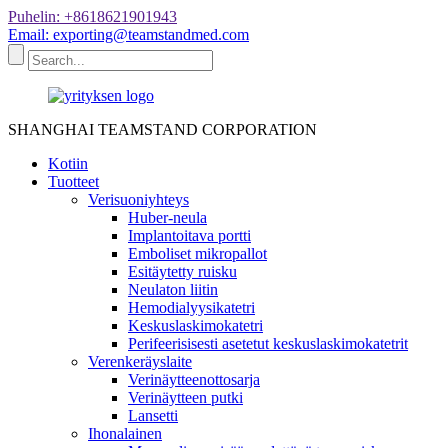
Puhelin: +8618621901943
Email: exporting@teamstandmed.com
SHANGHAI TEAMSTAND CORPORATION
Kotiin
Tuotteet
Verisuoniyhteys
Huber-neula
Implantoitava portti
Emboliset mikropallot
Esitäytetty ruisku
Neulaton liitin
Hemodialyysikatetri
Keskuslaskimokatetri
Perifeerisisesti asetetut keskuslaskimokatetrit
Verenkeräyslaite
Verinäytteenottosarja
Verinäytteen putki
Lansetti
Ihonalainen