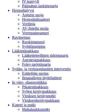
IV-kanyyli
Päänahan laskimosarja
Hemodialyysi
Anturin suoja
Hemodialisaattori
Verilinja
AV-fistelin neula
Verenpaineanturi
Ravitsemus
Ruokintapussi
Syöttöpumppu
Lääkintäpakkaus
Lääketieteellinen sidontasarja
Anestesiapakkaus
Foley-tarjotinsarja
Sydän- ja verisuonitautien interventio
Esittelijän suojus
Ilmapallojen täyttölaitteet
In vitro -diagnostiikka
Pikatestipakkaus
Syljen keräyspakkaus
Viruksen keräysputki
Viruksenkeräyspakkaus
Katetri ja putki
Mahalaukkuputki