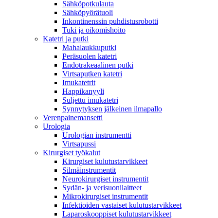
Sähköpotkulauta
Sähköpyörätuoli
Inkontinenssin puhdistusrobotti
Tuki ja oikomishoito
Katetri ja putki
Mahalaukkuputki
Peräsuolen katetri
Endotrakeaalinen putki
Virtsaputken katetri
Imukatetrit
Happikanyyli
Suljettu imukatetri
Synnytyksen jälkeinen ilmapallo
Verenpainemansetti
Urologia
Urologian instrumentti
Virtsapussi
Kirurgiset työkalut
Kirurgiset kulutustarvikkeet
Silmäinstrumentit
Neurokirurgiset instrumentit
Sydän- ja verisuonilaitteet
Mikrokirurgiset instrumentit
Infektioiden vastaiset kulutustarvikkeet
Laparoskooppiset kulutustarvikkeet