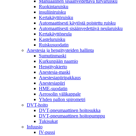
Manuaalinen sisäänvedettävä turvaruisku
Ruokintaruisku
insuliiniruisku
Kertakäyttöruisku
Automaattisesti käytöstä poistettu ruisku
Automaattisesti sisäänvedettävä neularuisku
Kertakäyttöneula
Kasteluruisku
Ruiskusuodatin
Anestesia ja hengitysteiden hallinta
Sumutinmaski
Kurkunpään naamio
Hengityskierto
Anestesia-maski
Anestesiapiiripakkaus
Anestesiapiiri
HME-suodatin
Aerosolin välikappale
Yhden pallon spirometri
DVT-hoito
DVT-pneumaattinen hoitosukka
DVT-pneumaattinen hoitopumppu
Tukisukat
Infuusio
IV-pussi