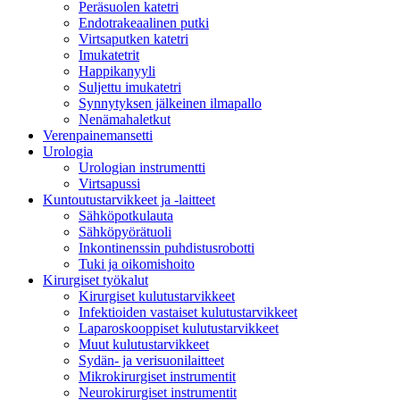
Peräsuolen katetri
Endotrakeaalinen putki
Virtsaputken katetri
Imukatetrit
Happikanyyli
Suljettu imukatetri
Synnytyksen jälkeinen ilmapallo
Nenämahaletkut
Verenpainemansetti
Urologia
Urologian instrumentti
Virtsapussi
Kuntoutustarvikkeet ja -laitteet
Sähköpotkulauta
Sähköpyörätuoli
Inkontinenssin puhdistusrobotti
Tuki ja oikomishoito
Kirurgiset työkalut
Kirurgiset kulutustarvikkeet
Infektioiden vastaiset kulutustarvikkeet
Laparoskooppiset kulutustarvikkeet
Muut kulutustarvikkeet
Sydän- ja verisuonilaitteet
Mikrokirurgiset instrumentit
Neurokirurgiset instrumentit