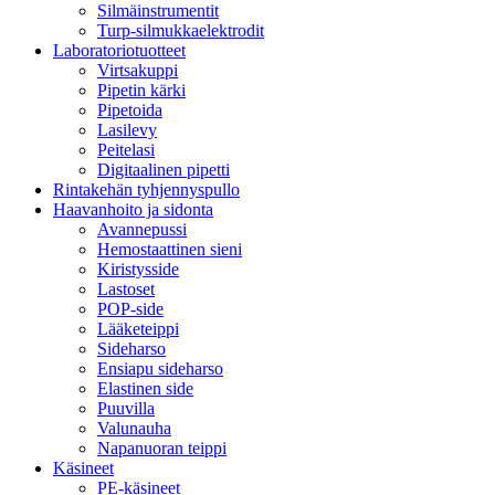
Silmäinstrumentit
Turp-silmukkaelektrodit
Laboratoriotuotteet
Virtsakuppi
Pipetin kärki
Pipetoida
Lasilevy
Peitelasi
Digitaalinen pipetti
Rintakehän tyhjennyspullo
Haavanhoito ja sidonta
Avannepussi
Hemostaattinen sieni
Kiristysside
Lastoset
POP-side
Lääketeippi
Sideharso
Ensiapu sideharso
Elastinen side
Puuvilla
Valunauha
Napanuoran teippi
Käsineet
PE-käsineet