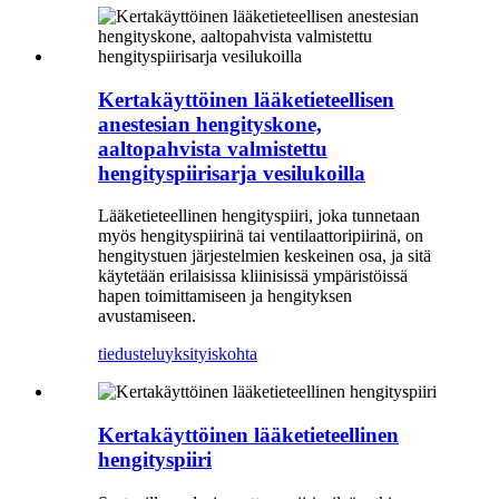
Kertakäyttöinen lääketieteellisen
anestesian hengityskone,
aaltopahvista valmistettu
hengityspiirisarja vesilukoilla
Lääketieteellinen hengityspiiri, joka tunnetaan
myös hengityspiirinä tai ventilaattoripiirinä, on
hengitystuen järjestelmien keskeinen osa, ja sitä
käytetään erilaisissa kliinisissä ympäristöissä
hapen toimittamiseen ja hengityksen
avustamiseen.
tiedustelu
yksityiskohta
Kertakäyttöinen lääketieteellinen
hengityspiiri