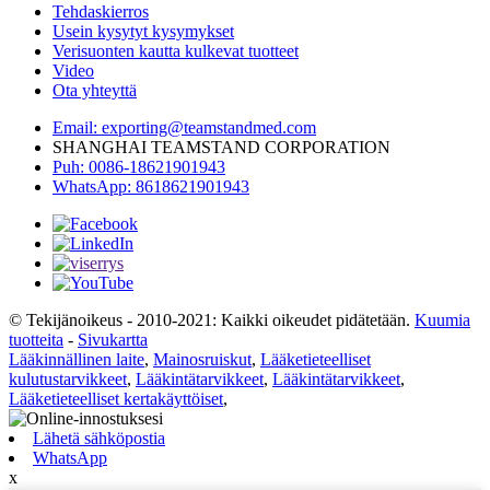
Tehdaskierros
Usein kysytyt kysymykset
Verisuonten kautta kulkevat tuotteet
Video
Ota yhteyttä
Email: exporting@teamstandmed.com
SHANGHAI TEAMSTAND CORPORATION
Puh: 0086-18621901943
WhatsApp: 8618621901943
© Tekijänoikeus - 2010-2021: Kaikki oikeudet pidätetään.
Kuumia
tuotteita
-
Sivukartta
Lääkinnällinen laite
,
Mainosruiskut
,
Lääketieteelliset
kulutustarvikkeet
,
Lääkintätarvikkeet
,
Lääkintätarvikkeet
,
Lääketieteelliset kertakäyttöiset
,
Lähetä sähköpostia
WhatsApp
x