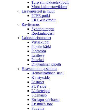
Turp-silmukkaelektrodit
Muut kulutustarvikkeet
Lisävarusteet ja muut
PTFE-putki
EKG-elektrodit
Ravitsemus
Syöttöpumppu
Ruokintapussi
Laboratoriotuotteet
Virtsakuppi
Pipetin kärki
Pipetoida
Lasilevy
Peitelasi
Digitaalinen pipetti
Haavanhoito ja sidonta
Hemostaattinen sieni
Kiristysside
Lastoset
POP-side
Lääketeippi
Sideharso
Ensiapu sideharso
Elastinen side
Puuvilla