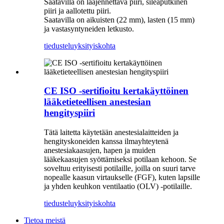
Saatavilla on laajennettava piiri, sileäputkinen
piiri ja aallotettu piiri.
Saatavilla on aikuisten (22 mm), lasten (15 mm)
ja vastasyntyneiden letkusto.
tiedustelu
yksityiskohta
CE ISO -sertifioitu kertakäyttöinen
lääketieteellisen anestesian
hengityspiiri
Tätä laitetta käytetään anestesialaitteiden ja
hengityskoneiden kanssa ilmayhteytenä
anestesiakaasujen, hapen ja muiden
lääkekaasujen syöttämiseksi potilaan kehoon. Se
soveltuu erityisesti potilaille, joilla on suuri tarve
nopealle kaasun virtaukselle (FGF), kuten lapsille
ja yhden keuhkon ventilaatio (OLV) -potilaille.
tiedustelu
yksityiskohta
Tietoa meistä