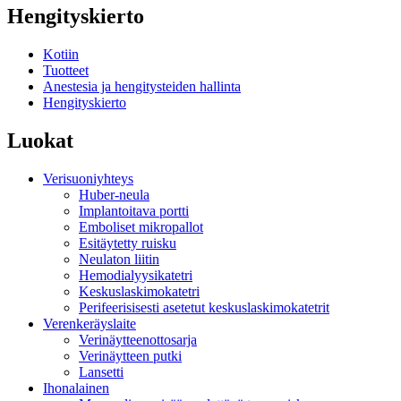
Hengityskierto
Kotiin
Tuotteet
Anestesia ja hengitysteiden hallinta
Hengityskierto
Luokat
Verisuoniyhteys
Huber-neula
Implantoitava portti
Emboliset mikropallot
Esitäytetty ruisku
Neulaton liitin
Hemodialyysikatetri
Keskuslaskimokatetri
Perifeerisisesti asetetut keskuslaskimokatetrit
Verenkeräyslaite
Verinäytteenottosarja
Verinäytteen putki
Lansetti
Ihonalainen