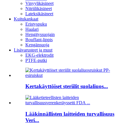
Vinyylikäsineet
Nitriilikäsineet
Lateksikäsineet
Kuitukankaat
Eristyspuku
Haalari
Hengityssuojain
Bouffant-lippis
Kengänsuoja
Lisävarusteet ja muut
EKG-elektrodit
PTFE-putki
Kertakäyttöiset steriilit suolaliuos...
Lääkinnällisten laitteiden turvallisuus
Veri...