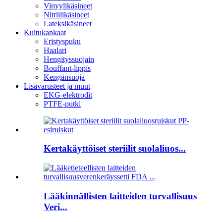
Vinyylikäsineet
Nitriilikäsineet
Lateksikäsineet
Kuitukankaat
Eristyspuku
Haalari
Hengityssuojain
Bouffant-lippis
Kengänsuoja
Lisävarusteet ja muut
EKG-elektrodit
PTFE-putki
Kertakäyttöiset steriilit suolaliuos...
Lääkinnällisten laitteiden turvallisuus
Veri...