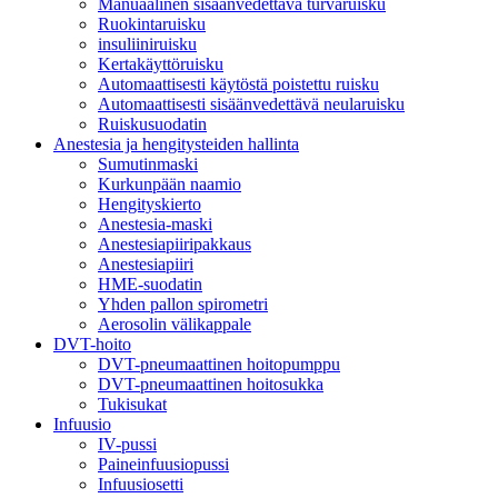
Manuaalinen sisäänvedettävä turvaruisku
Ruokintaruisku
insuliiniruisku
Kertakäyttöruisku
Automaattisesti käytöstä poistettu ruisku
Automaattisesti sisäänvedettävä neularuisku
Ruiskusuodatin
Anestesia ja hengitysteiden hallinta
Sumutinmaski
Kurkunpään naamio
Hengityskierto
Anestesia-maski
Anestesiapiiripakkaus
Anestesiapiiri
HME-suodatin
Yhden pallon spirometri
Aerosolin välikappale
DVT-hoito
DVT-pneumaattinen hoitopumppu
DVT-pneumaattinen hoitosukka
Tukisukat
Infuusio
IV-pussi
Paineinfuusiopussi
Infuusiosetti