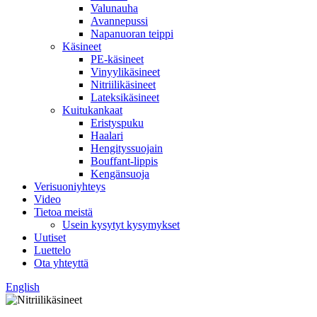
Valunauha
Avannepussi
Napanuoran teippi
Käsineet
PE-käsineet
Vinyylikäsineet
Nitriilikäsineet
Lateksikäsineet
Kuitukankaat
Eristyspuku
Haalari
Hengityssuojain
Bouffant-lippis
Kengänsuoja
Verisuoniyhteys
Video
Tietoa meistä
Usein kysytyt kysymykset
Uutiset
Luettelo
Ota yhteyttä
English