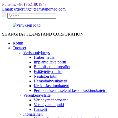
Puhelin: +8618621901943
Email: exporting@teamstandmed.com
SHANGHAI TEAMSTAND CORPORATION
Kotiin
Tuotteet
Verisuoniyhteys
Huber-neula
Implantoitava portti
Emboliset mikropallot
Esitäytetty ruisku
Neulaton liitin
Hemodialyysikatetri
Keskuslaskimokatetri
Perifeerisisesti asetetut keskuslaskimokatetrit
Verenkeräyslaite
Verinäytteenottosarja
Verinäytteen putki
Lansetti
Ihonalainen