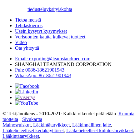
tiedustelu
yksityiskohta
Tietoa meistä
Tehdaskierros
Usein kysytyt kysymykset
Verisuonten kautta kulkevat tuotteet
Video
Ota yhteyttä
Email: exporting@teamstandmed.com
SHANGHAI TEAMSTAND CORPORATION
Puh: 0086-18621901943
WhatsApp: 8618621901943
© Tekijänoikeus - 2010-2021: Kaikki oikeudet pidätetään.
Kuumia
tuotteita
-
Sivukartta
Mainosruiskut
,
Lääkintätarvikkeet
,
Lääkinnällinen laite
,
Lääketieteelliset kertakäyttöiset
,
Lääketieteelliset kulutustarvikkeet
,
Lääkintätarvikkeet
,