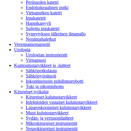
Peräsuolen katetri
Endotrakeaalinen putki
Virtsaputken katetri
Imukatetrit
Happikanyyli
Suljettu imukatetri
Synnytyksen jälkeinen ilmapallo
Nenämahaletkut
Verenpainemansetti
Urologia
Urologian instrumentti
Virtsapussi
Kuntoutustarvikkeet ja -laitteet
Sähköpotkulauta
Sähköpyörätuoli
Inkontinenssin puhdistusrobotti
Tuki ja oikomishoito
Kirurgiset työkalut
Kirurgiset kulutustarvikkeet
Infektioiden vastaiset kulutustarvikkeet
Laparoskooppiset kulutustarvikkeet
Muut kulutustarvikkeet
Sydän- ja verisuonilaitteet
Mikrokirurgiset instrumentit
Neurokirurgiset instrumentit