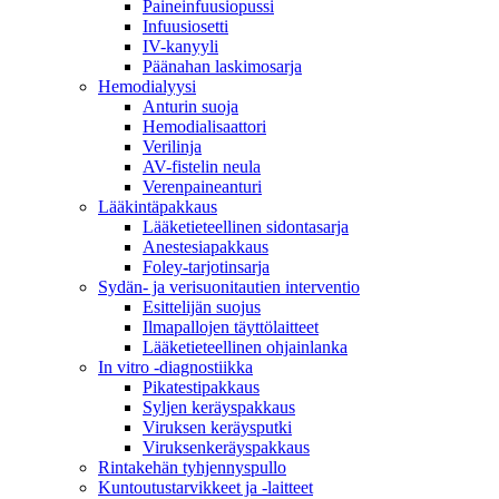
Paineinfuusiopussi
Infuusiosetti
IV-kanyyli
Päänahan laskimosarja
Hemodialyysi
Anturin suoja
Hemodialisaattori
Verilinja
AV-fistelin neula
Verenpaineanturi
Lääkintäpakkaus
Lääketieteellinen sidontasarja
Anestesiapakkaus
Foley-tarjotinsarja
Sydän- ja verisuonitautien interventio
Esittelijän suojus
Ilmapallojen täyttölaitteet
Lääketieteellinen ohjainlanka
In vitro -diagnostiikka
Pikatestipakkaus
Syljen keräyspakkaus
Viruksen keräysputki
Viruksenkeräyspakkaus
Rintakehän tyhjennyspullo
Kuntoutustarvikkeet ja -laitteet