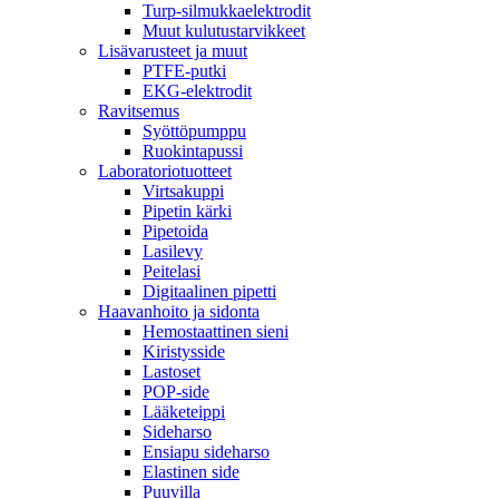
Turp-silmukkaelektrodit
Muut kulutustarvikkeet
Lisävarusteet ja muut
PTFE-putki
EKG-elektrodit
Ravitsemus
Syöttöpumppu
Ruokintapussi
Laboratoriotuotteet
Virtsakuppi
Pipetin kärki
Pipetoida
Lasilevy
Peitelasi
Digitaalinen pipetti
Haavanhoito ja sidonta
Hemostaattinen sieni
Kiristysside
Lastoset
POP-side
Lääketeippi
Sideharso
Ensiapu sideharso
Elastinen side
Puuvilla