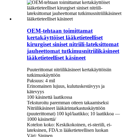
OEM-tehtaan toimittamat
kertakäyttöiset lääketieteelliset
kirurgiset siniset nitriili-lateksittomat
jauheettomat tutkimusnitriilikäsineet
lääketieteelliset käsineet
Puuterittomat nitriilikäsineet kertakäyttöisiin
tutkimuskäyttöön
Paksuus: 4 mil
Erinomainen lujuus, kulutuskestävyys ja
kätevyys
100 käsinettä laatikossa
Teksturoitu paremman otteen takaamiseksi
Nitriilikäsineet lääkärintarkastuskäyttöön
(puuterittomat) 100 kpl/laatikko; 10 laatikkoa —
1000 käsinettä/
Kotelon koko: Keskikokoinen, ei-steriili, ei-
lateksinen, FDA:n lääketieteellisen luokan
Väri: Sininen