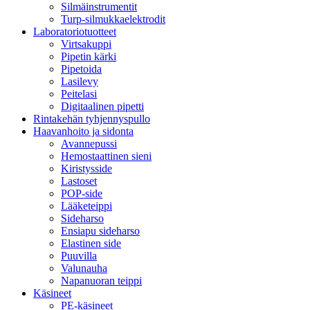
Silmäinstrumentit
Turp-silmukkaelektrodit
Laboratoriotuotteet
Virtsakuppi
Pipetin kärki
Pipetoida
Lasilevy
Peitelasi
Digitaalinen pipetti
Rintakehän tyhjennyspullo
Haavanhoito ja sidonta
Avannepussi
Hemostaattinen sieni
Kiristysside
Lastoset
POP-side
Lääketeippi
Sideharso
Ensiapu sideharso
Elastinen side
Puuvilla
Valunauha
Napanuoran teippi
Käsineet
PE-käsineet