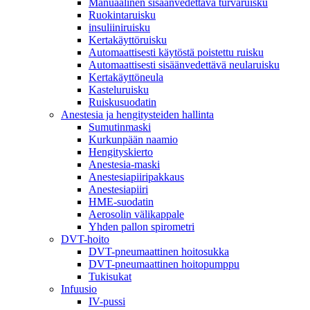
Manuaalinen sisäänvedettävä turvaruisku
Ruokintaruisku
insuliiniruisku
Kertakäyttöruisku
Automaattisesti käytöstä poistettu ruisku
Automaattisesti sisäänvedettävä neularuisku
Kertakäyttöneula
Kasteluruisku
Ruiskusuodatin
Anestesia ja hengitysteiden hallinta
Sumutinmaski
Kurkunpään naamio
Hengityskierto
Anestesia-maski
Anestesiapiiripakkaus
Anestesiapiiri
HME-suodatin
Aerosolin välikappale
Yhden pallon spirometri
DVT-hoito
DVT-pneumaattinen hoitosukka
DVT-pneumaattinen hoitopumppu
Tukisukat
Infuusio
IV-pussi