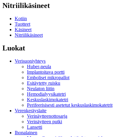
Nitriilikäsineet
Kotiin
Tuotteet
Käsineet
Nitriilikäsineet
Luokat
Verisuoniyhteys
Huber-neula
Implantoitava portti
Emboliset mikropallot
Esitäytetty ruisku
Neulaton liitin
Hemodialyysikatetri
Keskuslaskimokatetri
Perifeerisisesti asetetut keskuslaskimokatetrit
Verenkeräyslaite
Verinäytteenottosarja
Verinäytteen putki
Lansetti
Ihonalainen