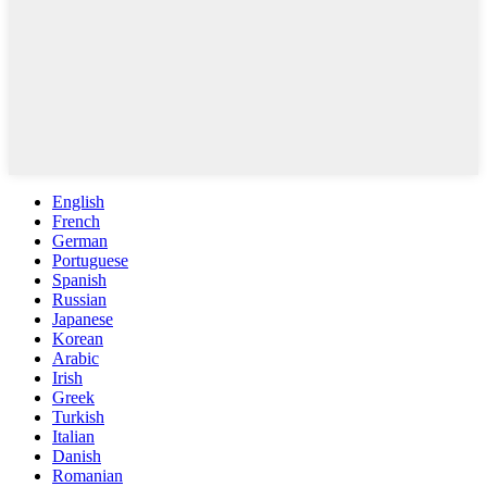
English
French
German
Portuguese
Spanish
Russian
Japanese
Korean
Arabic
Irish
Greek
Turkish
Italian
Danish
Romanian