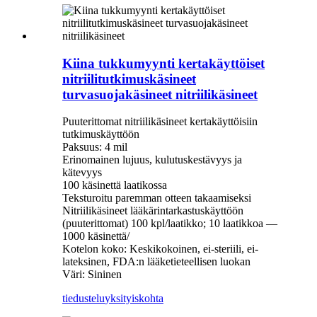
Kiina tukkumyynti kertakäyttöiset
nitriilitutkimuskäsineet
turvasuojakäsineet nitriilikäsineet
Puuterittomat nitriilikäsineet kertakäyttöisiin
tutkimuskäyttöön
Paksuus: 4 mil
Erinomainen lujuus, kulutuskestävyys ja
kätevyys
100 käsinettä laatikossa
Teksturoitu paremman otteen takaamiseksi
Nitriilikäsineet lääkärintarkastuskäyttöön
(puuterittomat) 100 kpl/laatikko; 10 laatikkoa —
1000 käsinettä/
Kotelon koko: Keskikokoinen, ei-steriili, ei-
lateksinen, FDA:n lääketieteellisen luokan
Väri: Sininen
tiedustelu
yksityiskohta