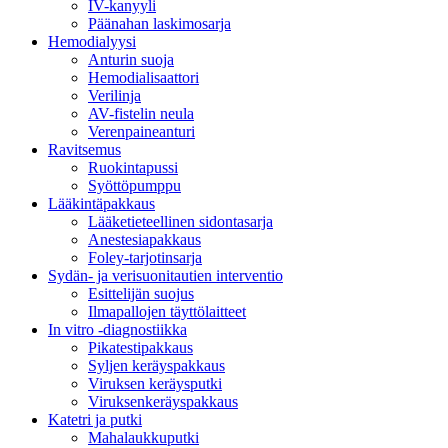
IV-kanyyli
Päänahan laskimosarja
Hemodialyysi
Anturin suoja
Hemodialisaattori
Verilinja
AV-fistelin neula
Verenpaineanturi
Ravitsemus
Ruokintapussi
Syöttöpumppu
Lääkintäpakkaus
Lääketieteellinen sidontasarja
Anestesiapakkaus
Foley-tarjotinsarja
Sydän- ja verisuonitautien interventio
Esittelijän suojus
Ilmapallojen täyttölaitteet
In vitro -diagnostiikka
Pikatestipakkaus
Syljen keräyspakkaus
Viruksen keräysputki
Viruksenkeräyspakkaus
Katetri ja putki
Mahalaukkuputki