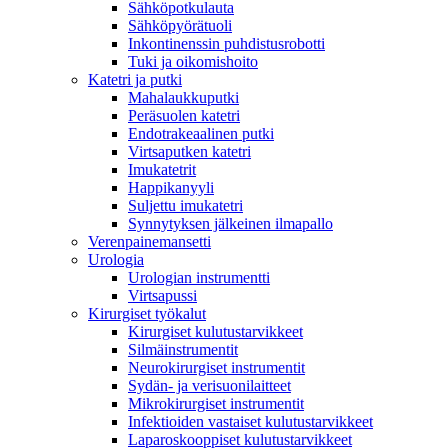
Sähköpotkulauta
Sähköpyörätuoli
Inkontinenssin puhdistusrobotti
Tuki ja oikomishoito
Katetri ja putki
Mahalaukkuputki
Peräsuolen katetri
Endotrakeaalinen putki
Virtsaputken katetri
Imukatetrit
Happikanyyli
Suljettu imukatetri
Synnytyksen jälkeinen ilmapallo
Verenpainemansetti
Urologia
Urologian instrumentti
Virtsapussi
Kirurgiset työkalut
Kirurgiset kulutustarvikkeet
Silmäinstrumentit
Neurokirurgiset instrumentit
Sydän- ja verisuonilaitteet
Mikrokirurgiset instrumentit
Infektioiden vastaiset kulutustarvikkeet
Laparoskooppiset kulutustarvikkeet