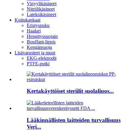
Vinyylikäsineet
Nitriilikäsineet
Lateksikäsineet
Kuitukankaat
Eristyspuku
Haalari
Hengityssuojain
Bouffant-lippis
Kengänsuoja
Lisävarusteet ja muut
EKG-elektrodit
PTFE-putki
Kertakäyttöiset steriilit suolaliuos...
Lääkinnällisten laitteiden turvallisuus
Veri...