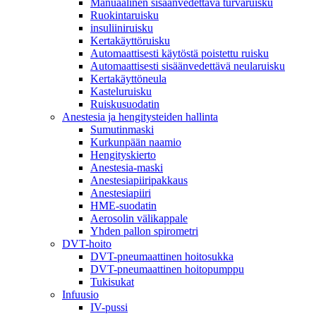
Manuaalinen sisäänvedettävä turvaruisku
Ruokintaruisku
insuliiniruisku
Kertakäyttöruisku
Automaattisesti käytöstä poistettu ruisku
Automaattisesti sisäänvedettävä neularuisku
Kertakäyttöneula
Kasteluruisku
Ruiskusuodatin
Anestesia ja hengitysteiden hallinta
Sumutinmaski
Kurkunpään naamio
Hengityskierto
Anestesia-maski
Anestesiapiiripakkaus
Anestesiapiiri
HME-suodatin
Aerosolin välikappale
Yhden pallon spirometri
DVT-hoito
DVT-pneumaattinen hoitosukka
DVT-pneumaattinen hoitopumppu
Tukisukat
Infuusio
IV-pussi