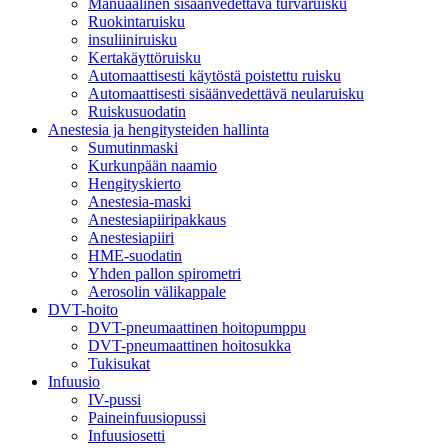
Manuaalinen sisäänvedettävä turvaruisku
Ruokintaruisku
insuliiniruisku
Kertakäyttöruisku
Automaattisesti käytöstä poistettu ruisku
Automaattisesti sisäänvedettävä neularuisku
Ruiskusuodatin
Anestesia ja hengitysteiden hallinta
Sumutinmaski
Kurkunpään naamio
Hengityskierto
Anestesia-maski
Anestesiapiiripakkaus
Anestesiapiiri
HME-suodatin
Yhden pallon spirometri
Aerosolin välikappale
DVT-hoito
DVT-pneumaattinen hoitopumppu
DVT-pneumaattinen hoitosukka
Tukisukat
Infuusio
IV-pussi
Paineinfuusiopussi
Infuusiosetti