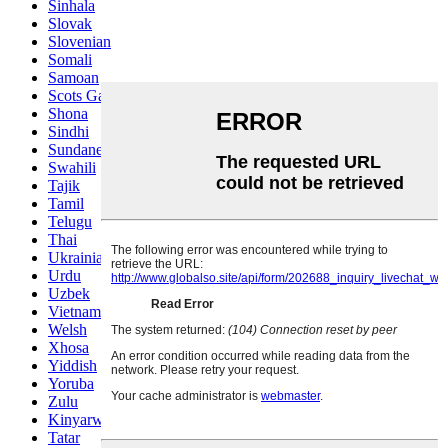
Sinhala
Slovak
Slovenian
Somali
Samoan
Scots Gaelic
Shona
Sindhi
Sundanese
Swahili
Tajik
Tamil
Telugu
Thai
Ukrainian
Urdu
Uzbek
Vietnamese
Welsh
Xhosa
Yiddish
Yoruba
Zulu
Kinyarwanda
Tatar