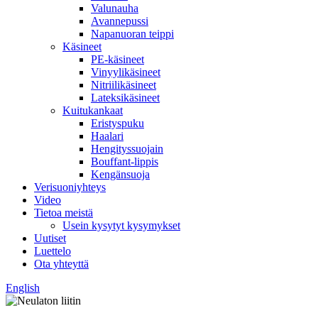
Valunauha
Avannepussi
Napanuoran teippi
Käsineet
PE-käsineet
Vinyylikäsineet
Nitriilikäsineet
Lateksikäsineet
Kuitukankaat
Eristyspuku
Haalari
Hengityssuojain
Bouffant-lippis
Kengänsuoja
Verisuoniyhteys
Video
Tietoa meistä
Usein kysytyt kysymykset
Uutiset
Luettelo
Ota yhteyttä
English