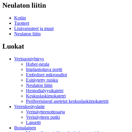
Neulaton liitin
Kotiin
Tuotteet
Lisävarusteet ja muut
Neulaton liitin
Luokat
Verisuoniyhteys
Huber-neula
Implantoitava portti
Emboliset mikropallot
Esitäytetty ruisku
Neulaton liitin
Hemodialyysikatetri
Keskuslaskimokatetri
Perifeerisisesti asetetut keskuslaskimokatetrit
Verenkeräyslaite
Verinäytteenottosarja
Verinäytteen putki
Lansetti
Ihonalainen