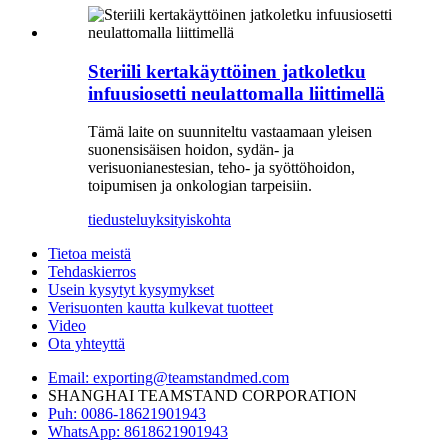
Steriili kertakäyttöinen jatkoletku
infuusiosetti neulattomalla liittimellä
Tämä laite on suunniteltu vastaamaan yleisen
suonensisäisen hoidon, sydän- ja
verisuonianestesian, teho- ja syöttöhoidon,
toipumisen ja onkologian tarpeisiin.
tiedustelu
yksityiskohta
Tietoa meistä
Tehdaskierros
Usein kysytyt kysymykset
Verisuonten kautta kulkevat tuotteet
Video
Ota yhteyttä
Email: exporting@teamstandmed.com
SHANGHAI TEAMSTAND CORPORATION
Puh: 0086-18621901943
WhatsApp: 8618621901943