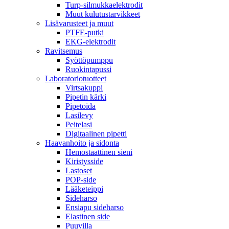
Turp-silmukkaelektrodit
Muut kulutustarvikkeet
Lisävarusteet ja muut
PTFE-putki
EKG-elektrodit
Ravitsemus
Syöttöpumppu
Ruokintapussi
Laboratoriotuotteet
Virtsakuppi
Pipetin kärki
Pipetoida
Lasilevy
Peitelasi
Digitaalinen pipetti
Haavanhoito ja sidonta
Hemostaattinen sieni
Kiristysside
Lastoset
POP-side
Lääketeippi
Sideharso
Ensiapu sideharso
Elastinen side
Puuvilla