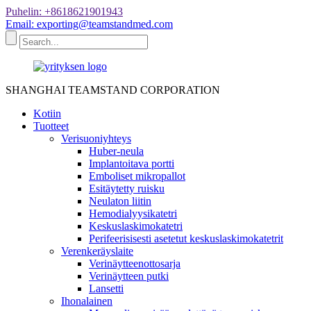
Puhelin: +8618621901943
Email: exporting@teamstandmed.com
SHANGHAI TEAMSTAND CORPORATION
Kotiin
Tuotteet
Verisuoniyhteys
Huber-neula
Implantoitava portti
Emboliset mikropallot
Esitäytetty ruisku
Neulaton liitin
Hemodialyysikatetri
Keskuslaskimokatetri
Perifeerisisesti asetetut keskuslaskimokatetrit
Verenkeräyslaite
Verinäytteenottosarja
Verinäytteen putki
Lansetti
Ihonalainen