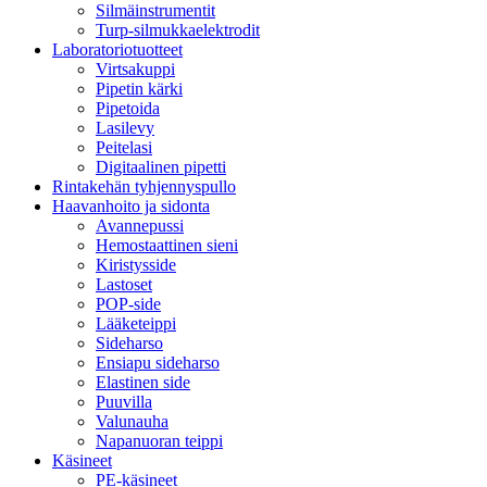
Silmäinstrumentit
Turp-silmukkaelektrodit
Laboratoriotuotteet
Virtsakuppi
Pipetin kärki
Pipetoida
Lasilevy
Peitelasi
Digitaalinen pipetti
Rintakehän tyhjennyspullo
Haavanhoito ja sidonta
Avannepussi
Hemostaattinen sieni
Kiristysside
Lastoset
POP-side
Lääketeippi
Sideharso
Ensiapu sideharso
Elastinen side
Puuvilla
Valunauha
Napanuoran teippi
Käsineet
PE-käsineet