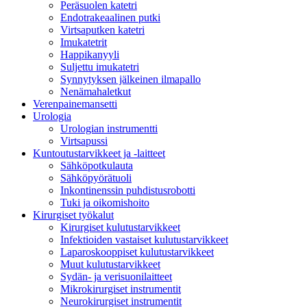
Peräsuolen katetri
Endotrakeaalinen putki
Virtsaputken katetri
Imukatetrit
Happikanyyli
Suljettu imukatetri
Synnytyksen jälkeinen ilmapallo
Nenämahaletkut
Verenpainemansetti
Urologia
Urologian instrumentti
Virtsapussi
Kuntoutustarvikkeet ja -laitteet
Sähköpotkulauta
Sähköpyörätuoli
Inkontinenssin puhdistusrobotti
Tuki ja oikomishoito
Kirurgiset työkalut
Kirurgiset kulutustarvikkeet
Infektioiden vastaiset kulutustarvikkeet
Laparoskooppiset kulutustarvikkeet
Muut kulutustarvikkeet
Sydän- ja verisuonilaitteet
Mikrokirurgiset instrumentit
Neurokirurgiset instrumentit