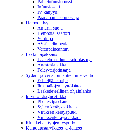
Paineinfuusiopussi
Infuusiosetti
IV-kanyyli
Päänahan laskimosarja
Hemodialyysi
Anturin suoja
Hemodialisaattori
Verilinja
AV-fistelin neula
Verenpaineanturi
Lääkintäpakkaus
Lääketieteellinen sidontasarja
Anestesiapakkaus
Foley-tarjotinsarja
Sydän- ja verisuonitautien interventio
Esittelijän suojus
Ilmapallojen täyttölaitteet
Lääketieteellinen ohjainlanka
In vitro -diagnostiikka
Pikatestipakkaus
Syljen keräyspakkaus
Viruksen keräysputki
Viruksenkeräyspakkaus
Rintakehän tyhjennyspullo
Kuntoutustarvikkeet ja -laitteet