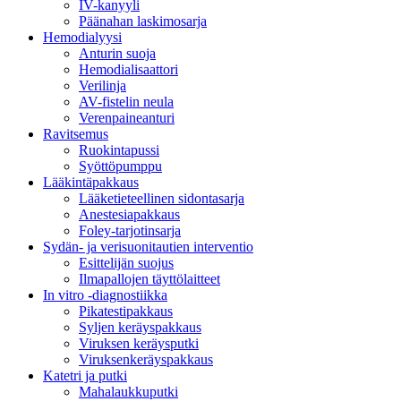
IV-kanyyli
Päänahan laskimosarja
Hemodialyysi
Anturin suoja
Hemodialisaattori
Verilinja
AV-fistelin neula
Verenpaineanturi
Ravitsemus
Ruokintapussi
Syöttöpumppu
Lääkintäpakkaus
Lääketieteellinen sidontasarja
Anestesiapakkaus
Foley-tarjotinsarja
Sydän- ja verisuonitautien interventio
Esittelijän suojus
Ilmapallojen täyttölaitteet
In vitro -diagnostiikka
Pikatestipakkaus
Syljen keräyspakkaus
Viruksen keräysputki
Viruksenkeräyspakkaus
Katetri ja putki
Mahalaukkuputki