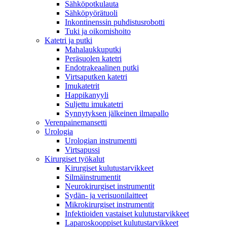
Sähköpotkulauta
Sähköpyörätuoli
Inkontinenssin puhdistusrobotti
Tuki ja oikomishoito
Katetri ja putki
Mahalaukkuputki
Peräsuolen katetri
Endotrakeaalinen putki
Virtsaputken katetri
Imukatetrit
Happikanyyli
Suljettu imukatetri
Synnytyksen jälkeinen ilmapallo
Verenpainemansetti
Urologia
Urologian instrumentti
Virtsapussi
Kirurgiset työkalut
Kirurgiset kulutustarvikkeet
Silmäinstrumentit
Neurokirurgiset instrumentit
Sydän- ja verisuonilaitteet
Mikrokirurgiset instrumentit
Infektioiden vastaiset kulutustarvikkeet
Laparoskooppiset kulutustarvikkeet