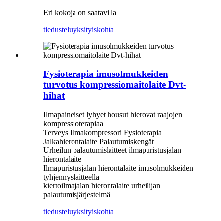
Eri kokoja on saatavilla
tiedustelu
yksityiskohta
Fysioterapia imusolmukkeiden
turvotus kompressiomaitolaite Dvt-
hihat
Ilmapaineiset lyhyet housut hierovat raajojen
kompressioterapiaa
Terveys Ilmakompressori Fysioterapia
Jalkahierontalaite Palautumiskengät
Urheilun palautumislaitteet ilmapuristusjalan
hierontalaite
Ilmapuristusjalan hierontalaite imusolmukkeiden
tyhjennyslaitteella
kiertoilmajalan hierontalaite urheilijan
palautumisjärjestelmä
tiedustelu
yksityiskohta