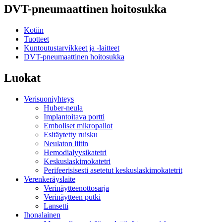
DVT-pneumaattinen hoitosukka
Kotiin
Tuotteet
Kuntoutustarvikkeet ja -laitteet
DVT-pneumaattinen hoitosukka
Luokat
Verisuoniyhteys
Huber-neula
Implantoitava portti
Emboliset mikropallot
Esitäytetty ruisku
Neulaton liitin
Hemodialyysikatetri
Keskuslaskimokatetri
Perifeerisisesti asetetut keskuslaskimokatetrit
Verenkeräyslaite
Verinäytteenottosarja
Verinäytteen putki
Lansetti
Ihonalainen