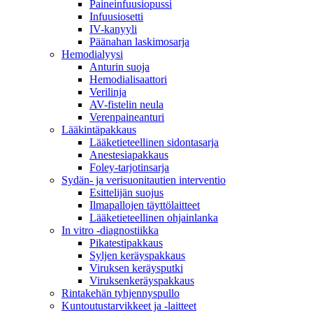
Paineinfuusiopussi
Infuusiosetti
IV-kanyyli
Päänahan laskimosarja
Hemodialyysi
Anturin suoja
Hemodialisaattori
Verilinja
AV-fistelin neula
Verenpaineanturi
Lääkintäpakkaus
Lääketieteellinen sidontasarja
Anestesiapakkaus
Foley-tarjotinsarja
Sydän- ja verisuonitautien interventio
Esittelijän suojus
Ilmapallojen täyttölaitteet
Lääketieteellinen ohjainlanka
In vitro -diagnostiikka
Pikatestipakkaus
Syljen keräyspakkaus
Viruksen keräysputki
Viruksenkeräyspakkaus
Rintakehän tyhjennyspullo
Kuntoutustarvikkeet ja -laitteet