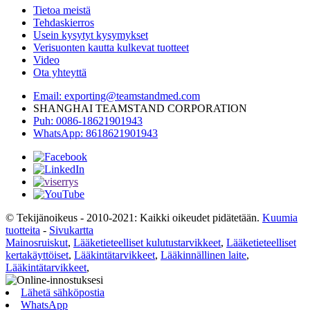
Tietoa meistä
Tehdaskierros
Usein kysytyt kysymykset
Verisuonten kautta kulkevat tuotteet
Video
Ota yhteyttä
Email: exporting@teamstandmed.com
SHANGHAI TEAMSTAND CORPORATION
Puh: 0086-18621901943
WhatsApp: 8618621901943
© Tekijänoikeus - 2010-2021: Kaikki oikeudet pidätetään.
Kuumia
tuotteita
-
Sivukartta
Mainosruiskut
,
Lääketieteelliset kulutustarvikkeet
,
Lääketieteelliset
kertakäyttöiset
,
Lääkintätarvikkeet
,
Lääkinnällinen laite
,
Lääkintätarvikkeet
,
Lähetä sähköpostia
WhatsApp