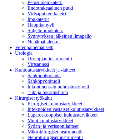
Peräsuolen katetri
Endotrakeaalinen putki
Virtsaputken katetri
Imukatetrit
Happikanyyli
Suljettu imukatetri
Synnytyksen jälkeinen ilmapallo
Nenämahaletkut
Verenpainemansetti
Urologia
Urologian instrumentti
Virtsapussi
Kuntoutustarvikkeet ja -laitteet
Sähköpotkulauta
Sähköpyörätuoli
Inkontinenssin puhdistusrobotti
Tuki ja oikomishoito
Kirurgiset työkalut
Kirurgiset kulutustarvikkeet
Infektioiden vastaiset kulutustarvikkeet
Laparoskooppiset kulutustarvikkeet
Muut kulutustarvikkeet
Sydän- ja verisuonilaitteet
Mikrokirurgiset instrumentit
Neurokirurgiset instrumentit