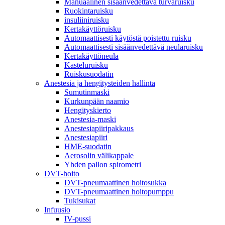
Manuaalinen sisäänvedettävä turvaruisku
Ruokintaruisku
insuliiniruisku
Kertakäyttöruisku
Automaattisesti käytöstä poistettu ruisku
Automaattisesti sisäänvedettävä neularuisku
Kertakäyttöneula
Kasteluruisku
Ruiskusuodatin
Anestesia ja hengitysteiden hallinta
Sumutinmaski
Kurkunpään naamio
Hengityskierto
Anestesia-maski
Anestesiapiiripakkaus
Anestesiapiiri
HME-suodatin
Aerosolin välikappale
Yhden pallon spirometri
DVT-hoito
DVT-pneumaattinen hoitosukka
DVT-pneumaattinen hoitopumppu
Tukisukat
Infuusio
IV-pussi