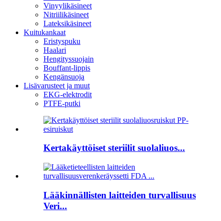
Vinyylikäsineet
Nitriilikäsineet
Lateksikäsineet
Kuitukankaat
Eristyspuku
Haalari
Hengityssuojain
Bouffant-lippis
Kengänsuoja
Lisävarusteet ja muut
EKG-elektrodit
PTFE-putki
Kertakäyttöiset steriilit suolaliuos...
Lääkinnällisten laitteiden turvallisuus
Veri...