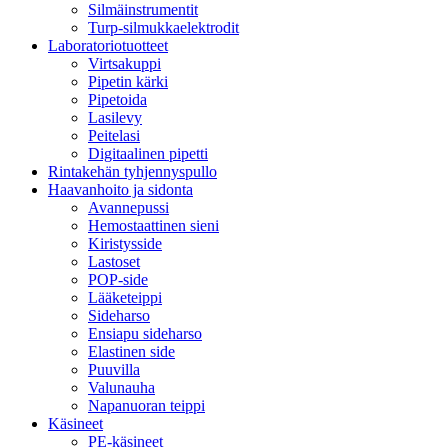
Silmäinstrumentit
Turp-silmukkaelektrodit
Laboratoriotuotteet
Virtsakuppi
Pipetin kärki
Pipetoida
Lasilevy
Peitelasi
Digitaalinen pipetti
Rintakehän tyhjennyspullo
Haavanhoito ja sidonta
Avannepussi
Hemostaattinen sieni
Kiristysside
Lastoset
POP-side
Lääketeippi
Sideharso
Ensiapu sideharso
Elastinen side
Puuvilla
Valunauha
Napanuoran teippi
Käsineet
PE-käsineet