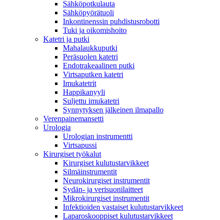
Sähköpotkulauta
Sähköpyörätuoli
Inkontinenssin puhdistusrobotti
Tuki ja oikomishoito
Katetri ja putki
Mahalaukkuputki
Peräsuolen katetri
Endotrakeaalinen putki
Virtsaputken katetri
Imukatetrit
Happikanyyli
Suljettu imukatetri
Synnytyksen jälkeinen ilmapallo
Verenpainemansetti
Urologia
Urologian instrumentti
Virtsapussi
Kirurgiset työkalut
Kirurgiset kulutustarvikkeet
Silmäinstrumentit
Neurokirurgiset instrumentit
Sydän- ja verisuonilaitteet
Mikrokirurgiset instrumentit
Infektioiden vastaiset kulutustarvikkeet
Laparoskooppiset kulutustarvikkeet