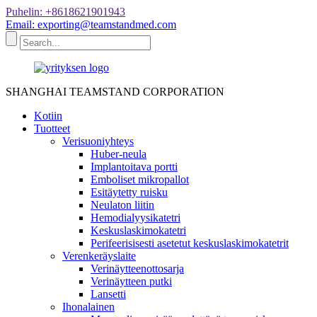
Puhelin: +8618621901943
Email: exporting@teamstandmed.com
SHANGHAI TEAMSTAND CORPORATION
Kotiin
Tuotteet
Verisuoniyhteys
Huber-neula
Implantoitava portti
Emboliset mikropallot
Esitäytetty ruisku
Neulaton liitin
Hemodialyysikatetri
Keskuslaskimokatetri
Perifeerisisesti asetetut keskuslaskimokatetrit
Verenkeräyslaite
Verinäytteenottosarja
Verinäytteen putki
Lansetti
Ihonalainen