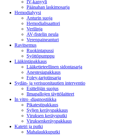
IV-kanyyli
Päänahan laskimosarja
Hemodialyysi
Anturin suoja
Hemodialisaattori
Verilinja
AV-fistelin neula
Verenpaineanturi
Ravitsemus
Ruokintapussi
Syöttöpumppu
Lääkintäpakkaus
Lääketieteellinen sidontasarja
Anestesiapakkaus
Foley-tarjotinsarja
Sydän- ja verisuonitautien interventio
Esittelijän suojus
Ilmapallojen täyttölaitteet
In vitro -diagnostiikka
Pikatestipakkaus
Syljen keräyspakkaus
Viruksen keräysputki
Viruksenkeräyspakkaus
Katetri ja putki
Mahalaukkuputki