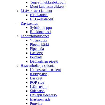
Turp-silmukkaelektrodit
Muut kulutustarvikkeet
Lisävarusteet ja muut
PTFE-putki
EKG-elektrodit
Ravitsemus
Syöttöpumppu
Ruokintapussi
Laboratoriotuotteet
Virtsakuppi
Pipetin kärki
Pipetoida
Lasilevy
Peitelasi
Digitaalinen pipetti
Haavanhoito ja sidonta
Hemostaattinen sieni
Kiristysside
Lastoset
POP-side
Lääketeippi
Sideharso
Ensiapu sideharso
Elastinen side
Puuvilla