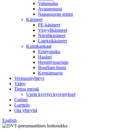
Valunauha
Avannepussi
Napanuoran teippi
Käsineet
PE-käsineet
Vinyylikäsineet
Nitriilikäsineet
Lateksikäsineet
Kuitukankaat
Eristyspuku
Haalari
Hengityssuojain
Bouffant-lippis
Kengänsuoja
Verisuoniyhteys
Video
Tietoa meistä
Usein kysytyt kysymykset
Uutiset
Luettelo
Ota yhteyttä
English