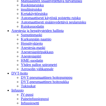
Manuaalinen sisäänvedettävä turvaruisku
Ruokintaruisku
insuliiniruisku
Kertakäyttöruisku
Automaattisesti käytöstä poistettu ruisku
Automaattisesti sisäänvedettävä neularuisku
Ruiskusuodatin
Anestesia ja hengitysteiden hallinta
Sumutinmaski
Kurkunpään naamio
Hengityskierto
Anestesia-maski
Anestesiapiiripakkaus
Anestesiapiiri
HME-suodatin
Yhden pallon spirometri
Aerosolin välikappale
DVT-hoito
DVT-pneumaattinen hoitopumppu
DVT-pneumaattinen hoitosukka
Tukisukat
Infuusio
IV-pussi
Paineinfuusiopussi
Infuusiosetti