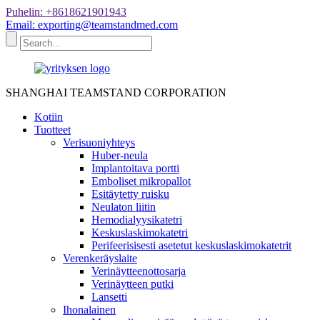
Puhelin: +8618621901943
Email: exporting@teamstandmed.com
SHANGHAI TEAMSTAND CORPORATION
Kotiin
Tuotteet
Verisuoniyhteys
Huber-neula
Implantoitava portti
Emboliset mikropallot
Esitäytetty ruisku
Neulaton liitin
Hemodialyysikatetri
Keskuslaskimokatetri
Perifeerisisesti asetetut keskuslaskimokatetrit
Verenkeräyslaite
Verinäytteenottosarja
Verinäytteen putki
Lansetti
Ihonalainen