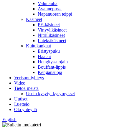
Valunauha
Avannepussi
Napanuoran teippi
Käsineet
PE-käsineet
Vinyylikäsineet
Nitriilikäsineet
Lateksikäsineet
Kuitukankaat
Eristyspuku
Haalari
Hengityssuojain
Bouffant-lippis
Kengänsuoja
Verisuoniyhteys
Video
Tietoa meistä
Usein kysytyt kysymykset
Uutiset
Luettelo
Ota yhteyttä
English