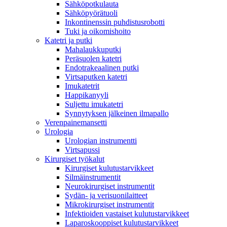
Sähköpotkulauta
Sähköpyörätuoli
Inkontinenssin puhdistusrobotti
Tuki ja oikomishoito
Katetri ja putki
Mahalaukkuputki
Peräsuolen katetri
Endotrakeaalinen putki
Virtsaputken katetri
Imukatetrit
Happikanyyli
Suljettu imukatetri
Synnytyksen jälkeinen ilmapallo
Verenpainemansetti
Urologia
Urologian instrumentti
Virtsapussi
Kirurgiset työkalut
Kirurgiset kulutustarvikkeet
Silmäinstrumentit
Neurokirurgiset instrumentit
Sydän- ja verisuonilaitteet
Mikrokirurgiset instrumentit
Infektioiden vastaiset kulutustarvikkeet
Laparoskooppiset kulutustarvikkeet