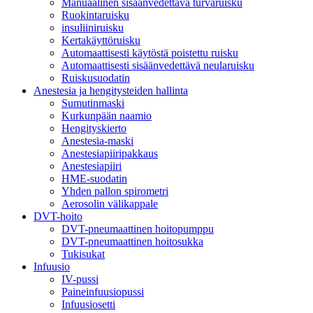
Manuaalinen sisäänvedettävä turvaruisku
Ruokintaruisku
insuliiniruisku
Kertakäyttöruisku
Automaattisesti käytöstä poistettu ruisku
Automaattisesti sisäänvedettävä neularuisku
Ruiskusuodatin
Anestesia ja hengitysteiden hallinta
Sumutinmaski
Kurkunpään naamio
Hengityskierto
Anestesia-maski
Anestesiapiiripakkaus
Anestesiapiiri
HME-suodatin
Yhden pallon spirometri
Aerosolin välikappale
DVT-hoito
DVT-pneumaattinen hoitopumppu
DVT-pneumaattinen hoitosukka
Tukisukat
Infuusio
IV-pussi
Paineinfuusiopussi
Infuusiosetti