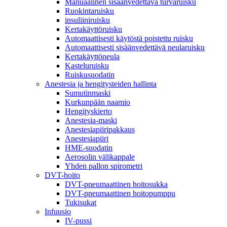
Manuaalinen sisäänvedettävä turvaruisku
Ruokintaruisku
insuliiniruisku
Kertakäyttöruisku
Automaattisesti käytöstä poistettu ruisku
Automaattisesti sisäänvedettävä neularuisku
Kertakäyttöneula
Kasteluruisku
Ruiskusuodatin
Anestesia ja hengitysteiden hallinta
Sumutinmaski
Kurkunpään naamio
Hengityskierto
Anestesia-maski
Anestesiapiiripakkaus
Anestesiapiiri
HME-suodatin
Aerosolin välikappale
Yhden pallon spirometri
DVT-hoito
DVT-pneumaattinen hoitosukka
DVT-pneumaattinen hoitopumppu
Tukisukat
Infuusio
IV-pussi