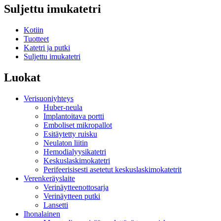
Suljettu imukatetri
Kotiin
Tuotteet
Katetri ja putki
Suljettu imukatetri
Luokat
Verisuoniyhteys
Huber-neula
Implantoitava portti
Emboliset mikropallot
Esitäytetty ruisku
Neulaton liitin
Hemodialyysikatetri
Keskuslaskimokatetri
Perifeerisisesti asetetut keskuslaskimokatetrit
Verenkeräyslaite
Verinäytteenottosarja
Verinäytteen putki
Lansetti
Ihonalainen