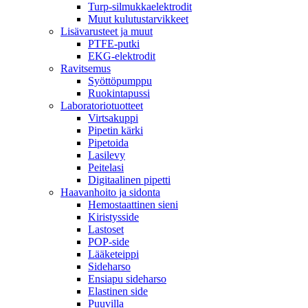
Turp-silmukkaelektrodit
Muut kulutustarvikkeet
Lisävarusteet ja muut
PTFE-putki
EKG-elektrodit
Ravitsemus
Syöttöpumppu
Ruokintapussi
Laboratoriotuotteet
Virtsakuppi
Pipetin kärki
Pipetoida
Lasilevy
Peitelasi
Digitaalinen pipetti
Haavanhoito ja sidonta
Hemostaattinen sieni
Kiristysside
Lastoset
POP-side
Lääketeippi
Sideharso
Ensiapu sideharso
Elastinen side
Puuvilla