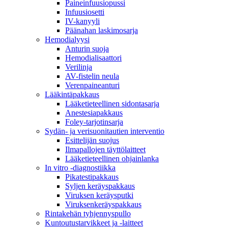
Paineinfuusiopussi
Infuusiosetti
IV-kanyyli
Päänahan laskimosarja
Hemodialyysi
Anturin suoja
Hemodialisaattori
Verilinja
AV-fistelin neula
Verenpaineanturi
Lääkintäpakkaus
Lääketieteellinen sidontasarja
Anestesiapakkaus
Foley-tarjotinsarja
Sydän- ja verisuonitautien interventio
Esittelijän suojus
Ilmapallojen täyttölaitteet
Lääketieteellinen ohjainlanka
In vitro -diagnostiikka
Pikatestipakkaus
Syljen keräyspakkaus
Viruksen keräysputki
Viruksenkeräyspakkaus
Rintakehän tyhjennyspullo
Kuntoutustarvikkeet ja -laitteet