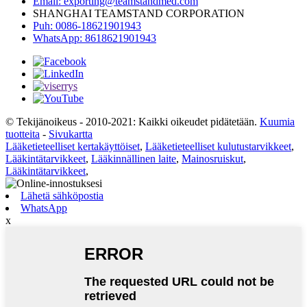
Email: exporting@teamstandmed.com
SHANGHAI TEAMSTAND CORPORATION
Puh: 0086-18621901943
WhatsApp: 8618621901943
© Tekijänoikeus - 2010-2021: Kaikki oikeudet pidätetään.
Kuumia
tuotteita
-
Sivukartta
Lääketieteelliset kertakäyttöiset
,
Lääketieteelliset kulutustarvikkeet
,
Lääkintätarvikkeet
,
Lääkinnällinen laite
,
Mainosruiskut
,
Lääkintätarvikkeet
,
Lähetä sähköpostia
WhatsApp
x