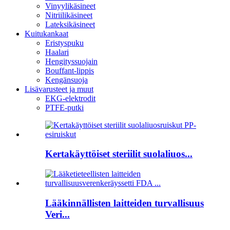
Vinyylikäsineet
Nitriilikäsineet
Lateksikäsineet
Kuitukankaat
Eristyspuku
Haalari
Hengityssuojain
Bouffant-lippis
Kengänsuoja
Lisävarusteet ja muut
EKG-elektrodit
PTFE-putki
Kertakäyttöiset steriilit suolaliuos...
Lääkinnällisten laitteiden turvallisuus
Veri...