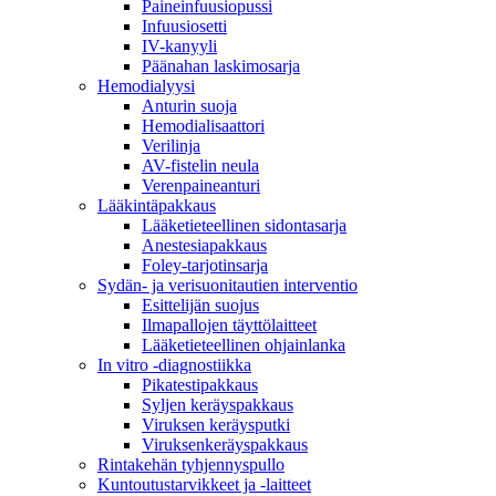
Paineinfuusiopussi
Infuusiosetti
IV-kanyyli
Päänahan laskimosarja
Hemodialyysi
Anturin suoja
Hemodialisaattori
Verilinja
AV-fistelin neula
Verenpaineanturi
Lääkintäpakkaus
Lääketieteellinen sidontasarja
Anestesiapakkaus
Foley-tarjotinsarja
Sydän- ja verisuonitautien interventio
Esittelijän suojus
Ilmapallojen täyttölaitteet
Lääketieteellinen ohjainlanka
In vitro -diagnostiikka
Pikatestipakkaus
Syljen keräyspakkaus
Viruksen keräysputki
Viruksenkeräyspakkaus
Rintakehän tyhjennyspullo
Kuntoutustarvikkeet ja -laitteet