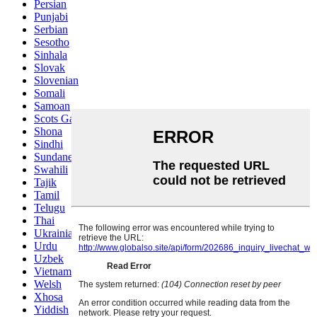
Persian
Punjabi
Serbian
Sesotho
Sinhala
Slovak
Slovenian
Somali
Samoan
Scots Gaelic
Shona
Sindhi
Sundanese
Swahili
Tajik
Tamil
Telugu
Thai
Ukrainian
Urdu
Uzbek
Vietnamese
Welsh
Xhosa
Yiddish