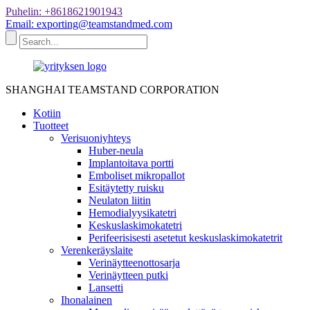
Puhelin: +8618621901943
Email: exporting@teamstandmed.com
SHANGHAI TEAMSTAND CORPORATION
Kotiin
Tuotteet
Verisuoniyhteys
Huber-neula
Implantoitava portti
Emboliset mikropallot
Esitäytetty ruisku
Neulaton liitin
Hemodialyysikatetri
Keskuslaskimokatetri
Perifeerisisesti asetetut keskuslaskimokatetrit
Verenkeräyslaite
Verinäytteenottosarja
Verinäytteen putki
Lansetti
Ihonalainen