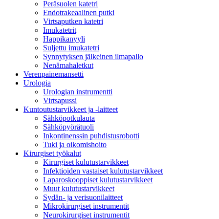
Peräsuolen katetri
Endotrakeaalinen putki
Virtsaputken katetri
Imukatetrit
Happikanyyli
Suljettu imukatetri
Synnytyksen jälkeinen ilmapallo
Nenämahaletkut
Verenpainemansetti
Urologia
Urologian instrumentti
Virtsapussi
Kuntoutustarvikkeet ja -laitteet
Sähköpotkulauta
Sähköpyörätuoli
Inkontinenssin puhdistusrobotti
Tuki ja oikomishoito
Kirurgiset työkalut
Kirurgiset kulutustarvikkeet
Infektioiden vastaiset kulutustarvikkeet
Laparoskooppiset kulutustarvikkeet
Muut kulutustarvikkeet
Sydän- ja verisuonilaitteet
Mikrokirurgiset instrumentit
Neurokirurgiset instrumentit