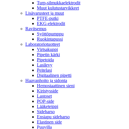
Turp-silmukkaelektrodit
Muut kulutustarvikkeet
Lisävarusteet ja muut
PTFE-putki
EKG-elektrodit
Ravitsemus
Syöttöpumppu
Ruokintapussi
Laboratoriotuotteet
Virtsakuppi
Pipetin kärki
Pipetoida
Lasilevy
Peitelasi
Digitaalinen pipetti
Haavanhoito ja sidonta
Hemostaattinen sieni
Kiristysside
Lastoset
POP-side
Lääketeippi
Sideharso
Ensiapu sideharso
Elastinen side
Puuvilla