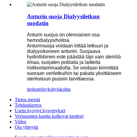
Anturin suoja Dialyysiletkun
suodatin
Anturin suojus on olennainen osa
hemodialyysihoitoa.
Anturinsuoja voidaan liittää letkuun ja
dialyysikoneen anturiin. Suojaava
hydrofobinen este päästää läpi vain steriiliä
ilmaa, suojaten potilaita ja laitteita
ristikontaminaatiolta. Se voidaan kiinnittää
suoraan veriletkuihin tai pakata yksittäiseen
steriloituun pussiin tarvittaessa.
tiedustelu
yksityiskohta
Tietoa meistä
Tehdaskierros
Usein kysytyt kysymykset
Verisuonten kautta kulkevat tuotteet
Video
Ota yhteyttä