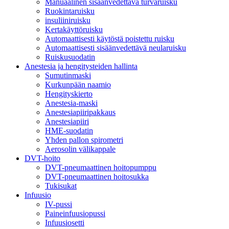
Manuaalinen sisäänvedettävä turvaruisku
Ruokintaruisku
insuliiniruisku
Kertakäyttöruisku
Automaattisesti käytöstä poistettu ruisku
Automaattisesti sisäänvedettävä neularuisku
Ruiskusuodatin
Anestesia ja hengitysteiden hallinta
Sumutinmaski
Kurkunpään naamio
Hengityskierto
Anestesia-maski
Anestesiapiiripakkaus
Anestesiapiiri
HME-suodatin
Yhden pallon spirometri
Aerosolin välikappale
DVT-hoito
DVT-pneumaattinen hoitopumppu
DVT-pneumaattinen hoitosukka
Tukisukat
Infuusio
IV-pussi
Paineinfuusiopussi
Infuusiosetti