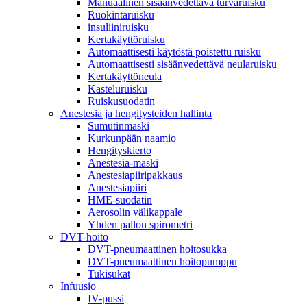
Manuaalinen sisäänvedettävä turvaruisku
Ruokintaruisku
insuliiniruisku
Kertakäyttöruisku
Automaattisesti käytöstä poistettu ruisku
Automaattisesti sisäänvedettävä neularuisku
Kertakäyttöneula
Kasteluruisku
Ruiskusuodatin
Anestesia ja hengitysteiden hallinta
Sumutinmaski
Kurkunpään naamio
Hengityskierto
Anestesia-maski
Anestesiapiiripakkaus
Anestesiapiiri
HME-suodatin
Aerosolin välikappale
Yhden pallon spirometri
DVT-hoito
DVT-pneumaattinen hoitosukka
DVT-pneumaattinen hoitopumppu
Tukisukat
Infuusio
IV-pussi