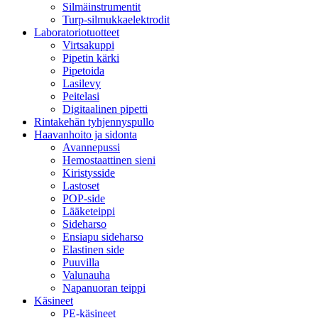
Silmäinstrumentit
Turp-silmukkaelektrodit
Laboratoriotuotteet
Virtsakuppi
Pipetin kärki
Pipetoida
Lasilevy
Peitelasi
Digitaalinen pipetti
Rintakehän tyhjennyspullo
Haavanhoito ja sidonta
Avannepussi
Hemostaattinen sieni
Kiristysside
Lastoset
POP-side
Lääketeippi
Sideharso
Ensiapu sideharso
Elastinen side
Puuvilla
Valunauha
Napanuoran teippi
Käsineet
PE-käsineet