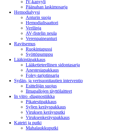
IV-kanyyli
Päänahan laskimosarja
Hemodialyysi
Anturin suoja
Hemodialisaattori
Verilinja
AV-fistelin neula
Verenpaineanturi
Ravitsemus
Ruokintapussi
Syöttöpumppu
Lääkintäpakkaus
Lääketieteellinen sidontasarja
Anestesiapakkaus
Foley-tarjotinsarja
Sydän- ja verisuonitautien interventio
Esittelijän suojus
Ilmapallojen täyttölaitteet
In vitro -diagnostiikka
Pikatestipakkaus
Syljen keräyspakkaus
Viruksen keräysputki
Viruksenkeräyspakkaus
Katetri ja putki
Mahalaukkuputki