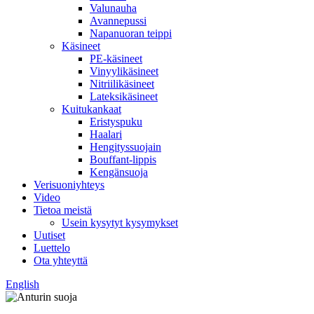
Valunauha
Avannepussi
Napanuoran teippi
Käsineet
PE-käsineet
Vinyylikäsineet
Nitriilikäsineet
Lateksikäsineet
Kuitukankaat
Eristyspuku
Haalari
Hengityssuojain
Bouffant-lippis
Kengänsuoja
Verisuoniyhteys
Video
Tietoa meistä
Usein kysytyt kysymykset
Uutiset
Luettelo
Ota yhteyttä
English