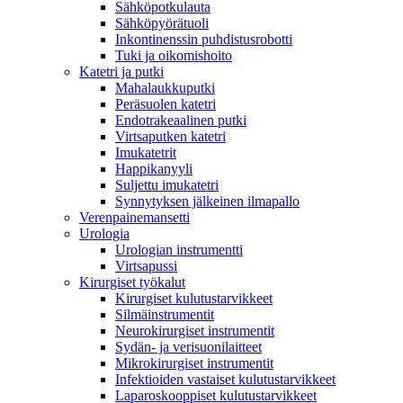
Sähköpotkulauta
Sähköpyörätuoli
Inkontinenssin puhdistusrobotti
Tuki ja oikomishoito
Katetri ja putki
Mahalaukkuputki
Peräsuolen katetri
Endotrakeaalinen putki
Virtsaputken katetri
Imukatetrit
Happikanyyli
Suljettu imukatetri
Synnytyksen jälkeinen ilmapallo
Verenpainemansetti
Urologia
Urologian instrumentti
Virtsapussi
Kirurgiset työkalut
Kirurgiset kulutustarvikkeet
Silmäinstrumentit
Neurokirurgiset instrumentit
Sydän- ja verisuonilaitteet
Mikrokirurgiset instrumentit
Infektioiden vastaiset kulutustarvikkeet
Laparoskooppiset kulutustarvikkeet