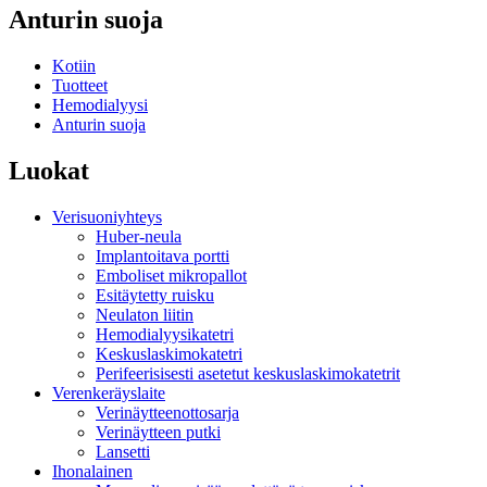
Anturin suoja
Kotiin
Tuotteet
Hemodialyysi
Anturin suoja
Luokat
Verisuoniyhteys
Huber-neula
Implantoitava portti
Emboliset mikropallot
Esitäytetty ruisku
Neulaton liitin
Hemodialyysikatetri
Keskuslaskimokatetri
Perifeerisisesti asetetut keskuslaskimokatetrit
Verenkeräyslaite
Verinäytteenottosarja
Verinäytteen putki
Lansetti
Ihonalainen